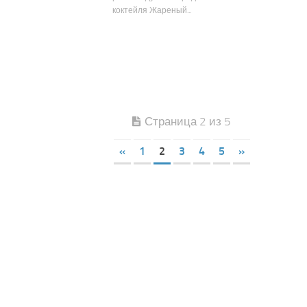
коктейля Жареный...
Страница 2 из 5
«
1
2
3
4
5
»