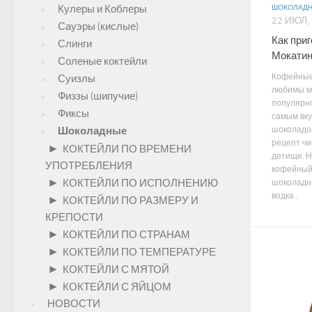
Кулеры и Коблеры
ШОКОЛАД
22 ИЮЛ,
Сауэры (кислые)
Как при
Слинги
Мокатини
Соленые коктейли
Кофейные
Суизлы
любимы м
Физзы (шипучие)
популярно
Фиксы
самым вк
шоколадо
Шоколадные
рецепт чи
►
КОКТЕЙЛИ ПО ВРЕМЕНИ
детище. 
УПОТРЕБЛЕНИЯ
кофейный 
►
КОКТЕЙЛИ ПО ИСПОЛНЕНИЮ
шоколадн
водка...
►
КОКТЕЙЛИ ПО РАЗМЕРУ И
КРЕПОСТИ
►
КОКТЕЙЛИ ПО СТРАНАМ
►
КОКТЕЙЛИ ПО ТЕМПЕРАТУРЕ
►
КОКТЕЙЛИ С МЯТОЙ
►
КОКТЕЙЛИ С ЯЙЦОМ
НОВОСТИ