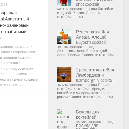
shot cocktail)
2013
40 915 просмотров
|
под
Коктейли
оворящая
с водкой
,
Россия
,
Слоистые
коктейли
,
Шоты
ка! Аппетитный
но-банановый
 со взбитыми
Рецепт коктейля
Алёша (Алеша)
и
(Alyosha cocktail)
вседневные желания
38 184 просмотра
|
под
Дижестивы
,
Коктейли с водкой
,
ь удовлетворены всего
Лонги
,
Россия
,
Слоистые коктейли
й порцией коктейля
я обезьянка».
й напиток со вкусом
2 рецепта коктейля
 банана и сливок
Ламборджини
решить самые трудные
(Lamborghini cocktail)
человечества. ...
34 696 просмотров
|
под
Горячие
коктейли
,
Коктейли с бренди
,
Коктейли с ликером
,
Коктейли с
ромом
,
Слоистые коктейли
,
Шоты
Бокалы для
коктейлей
34 384 просмотра
|
под
ПОСУДА ДЛЯ