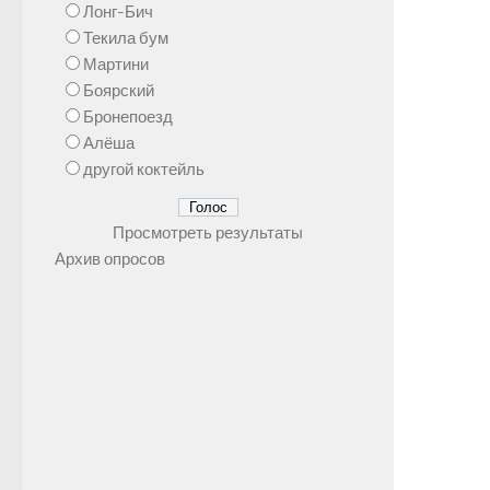
Лонг-Бич
Текила бум
Мартини
Боярский
Бронепоезд
Алёша
другой коктейль
Просмотреть результаты
Архив опросов