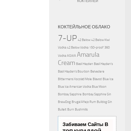
КОКТЕЙЛЕЙ
КОКТЕЙЛЬНОЕ ОБЛАКО
7-UP
42 Below
42 Below Kiwi
Vodka
42 Below Vodka
150-proof
360
Amarula
Vodka
AGWA
Cream
Basil Hayden
Basil Hayden's
Basil Hayden's Bourbon
Belvedere
Bittermens Xocolatl Mole
Blavod
Blue Ice
Blue Ice American Vodka
Blue Moon
Bombay Sapphire
Bombay Sapphire Gin
BrewDog
Brugal Añejo Rum
Bulldog Gin
Bulleit
Burn
Bushmills
Забиваем Сайты В