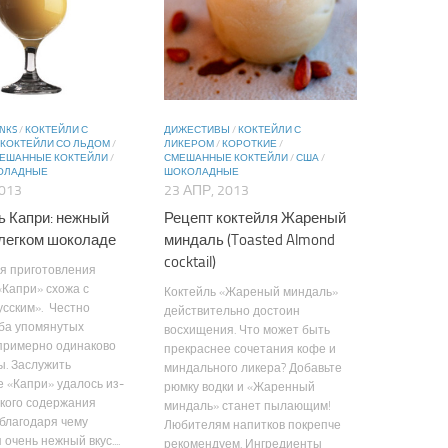
INKS
/
КОКТЕЙЛИ С
ДИЖЕСТИВЫ
/
КОКТЕЙЛИ С
КОКТЕЙЛИ СО ЛЬДОМ
/
ЛИКЕРОМ
/
КОРОТКИЕ
/
ЕШАННЫЕ КОКТЕЙЛИ
/
СМЕШАННЫЕ КОКТЕЙЛИ
/
США
/
ОЛАДНЫЕ
ШОКОЛАДНЫЕ
2013
23 АПР, 2013
ь Капри: нежный
Рецепт коктейля Жареный
 легком шоколаде
миндаль (Toasted Almond
cocktail)
я приготовления
«Капри» схожа с
Коктейль «Жареный миндаль»
сским». Честно
действительно достоин
оба упомянутых
восхищения. Что может быть
примерно одинаково
прекраснее сочетания кофе и
ы. Заслужить
миндального ликера? Добавьте
 «Капри» удалось из-
рюмку водки и «Жаренный
кого содержания
миндаль» станет пылающим!
 благодаря чему
Любителям напитков покрепче
очень нежный вкус....
рекомендуем. Ингредиенты