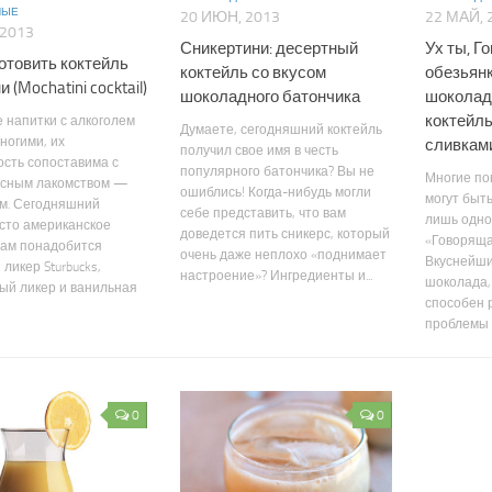
НЫЕ
20 ИЮН, 2013
22 МАЙ, 
 2013
Сникертини: десертный
Ух ты, Г
готовить коктейль
коктейль со вкусом
обезьян
 (Mochatini cocktail)
шоколадного батончика
шоколад
коктейль
 напитки с алкоголем
Думаете, сегодняшний коктейль
ногими, их
сливкам
получил свое имя в честь
сть сопоставима с
популярного батончика? Вы не
Многие по
усным лакомством —
ошиблись! Когда-нибудь могли
могут быт
м. Сегодняшний
себе представить, что вам
лишь одно
сто американское
доведется пить сникерс, который
«Говоряща
Нам понадобится
очень даже неплохо «поднимает
Вкуснейши
ликер Sturbucks,
настроение»? Ингредиенты и...
шоколада,
ый ликер и ванильная
способен 
проблемы 
0
0