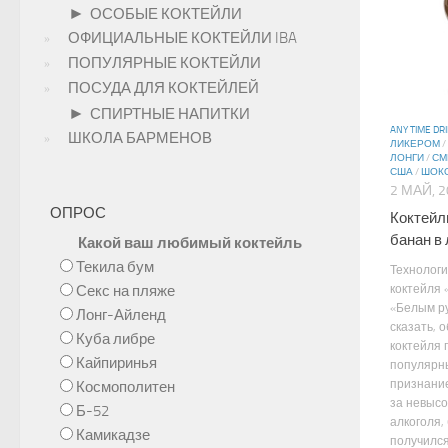
►
ОСОБЫЕ КОКТЕЙЛИ
ОФИЦИАЛЬНЫЕ КОКТЕЙЛИ IBA
ПОПУЛЯРНЫЕ КОКТЕЙЛИ
ПОСУДА ДЛЯ КОКТЕЙЛЕЙ
►
СПИРТНЫЕ НАПИТКИ
ANY TIME DR
ШКОЛА БАРМЕНОВ
ЛИКЕРОМ
/
ЛОНГИ
/
СМ
США
/
ШОК
2 МАЙ, 
ОПРОС
Коктейл
банан в
Какой ваш любимый коктейль
Текила бум
Технологи
Секс на пляже
коктейля 
«Белым ру
Лонг-Айленд
сказать, 
Куба либре
коктейля 
Кайпиринья
популярн
признание
Космополитен
за невысо
Б-52
алкоголя,
Камикадзе
получился 