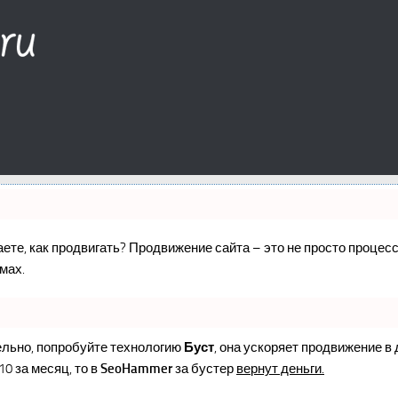
наете, как продвигать? Продвижение сайта – это не просто проце
мах.
ельно, попробуйте технологию
Буст
, она ускоряет продвижение в
10 за месяц, то в
SeoHammer
за бустер
вернут деньги.