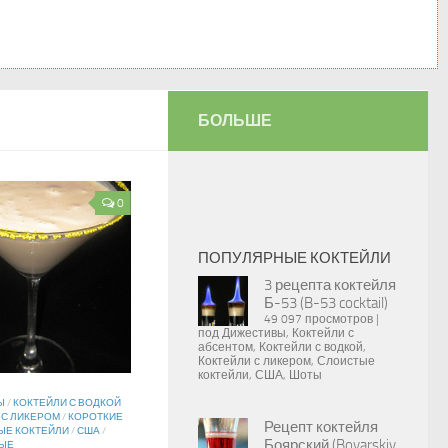
БОЛЬШЕ
0
ПОПУЛЯРНЫЕ КОКТЕЙЛИ
3 рецепта коктейля
Б-53 (B-53 cocktail)
49 097 просмотров
|
под
Дижестивы
,
Коктейли с
абсентом
,
Коктейли с водкой
,
Коктейли с ликером
,
Слоистые
коктейли
,
США
,
Шоты
Ы
/
КОКТЕЙЛИ С ВОДКОЙ
 С ЛИКЕРОМ
/
КОРОТКИЕ
Рецепт коктейля
Е КОКТЕЙЛИ
/
США
/
Боярский (Boyarskiy
ЫЕ