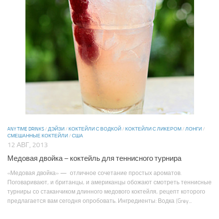
ANY TIME DRINKS
/
ДЭЙЗИ
/
КОКТЕЙЛИ С ВОДКОЙ
/
КОКТЕЙЛИ С ЛИКЕРОМ
/
ЛОНГИ
/
СМЕШАННЫЕ КОКТЕЙЛИ
/
США
12 АВГ, 2013
Медовая двойка – коктейль для теннисного турнира
«Медовая двойка» — отличное сочетание простых ароматов.
Поговаривают, и британцы, и американцы обожают смотреть теннисные
турниры со стаканчиком длинного медового коктейля, рецепт которого
предлагается вам сегодня опробовать. Ингредиенты: Водка (Grey...