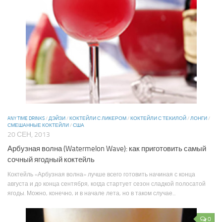
ANY TIME DRINKS
/
ДЭЙЗИ
/
КОКТЕЙЛИ С ЛИКЕРОМ
/
КОКТЕЙЛИ С ТЕКИЛОЙ
/
ЛОНГИ
/
СМЕШАННЫЕ КОКТЕЙЛИ
/
США
20 СЕН, 2013
Арбузная волна (Watermelon Wave): как приготовить самый
сочный ягодный коктейль
Коктейль «Арбузная волна» лучше всего готовить начиная с конца
августа и до конца сентября, когда стартует сезон сладкой полосатой
ягоды. Можно, конечно, и в начале лета, но в таком случае...
0