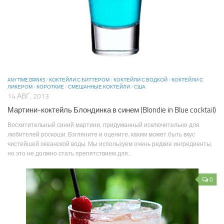
ANY TIME DRINKS
/
КОКТЕЙЛИ С БИТТЕРОМ
/
КОКТЕЙЛИ С ВОДКОЙ
/
КОКТЕЙЛИ С
ЛИКЕРОМ
/
КОРОТКИЕ
/
СМЕШАННЫЕ КОКТЕЙЛИ
/
США
14 АВГ, 2013
Мартини-коктейль Блондинка в синем (Blondie in Blue cocktail)
Восхитительный синий мартини, придуманный исключительно для
любителей роскоши. Взгляните и оцените, каким может быть вкус
чистейшей океанской воды. Мы используем очень редкие ингредиенты,
но это не должно стать препятствием для...
0