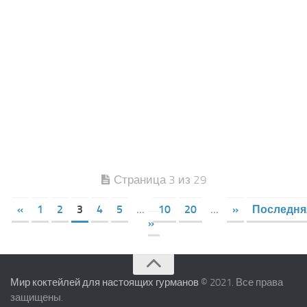
Страница 3 из 29
«
1
2
3
4
5
...
10
20
...
»
Последня
»
Мир коктейлей для настоящих гурманов
© 2021. Все права
защищены.