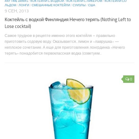
ANY TIME DRINKS
/
КОКТЕЙЛИ С ВОДКОЙ
/
КОКТЕЙЛИ С ЛИКЕРОМ
/
КОКТЕЙЛИ СО
ЛЬДОМ
/
ЛОНГИ
/
СМЕШАННЫЕ КОКТЕЙЛИ
/
СУИЗЛЫ
/
США
9 СЕН, 2013
Коктейль с водкой Финляндия Нечего терять (Nothing Left to
Lose cocktail)
Самое трудное в рецепте именно этого коктейля – правильно
приготовить содовую воду. Оказывается, лимон и «лаврушка» —
неплохое сочетание. А еще для приготовления лонгрдинка «Нечего
терять» понадобится первоклассная водка (советуем...
0