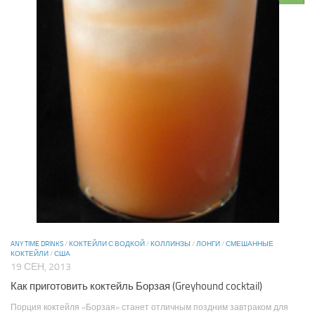
ANY TIME DRINKS
/
КОКТЕЙЛИ С ВОДКОЙ
/
КОЛЛИНЗЫ
/
ЛОНГИ
/
СМЕШАННЫЕ
КОКТЕЙЛИ
/
США
19 СЕН, 2013
Как приготовить коктейль Борзая (Greyhound cocktail)
Порция коктейля «Борзая» станет отличным поздним завтраком для