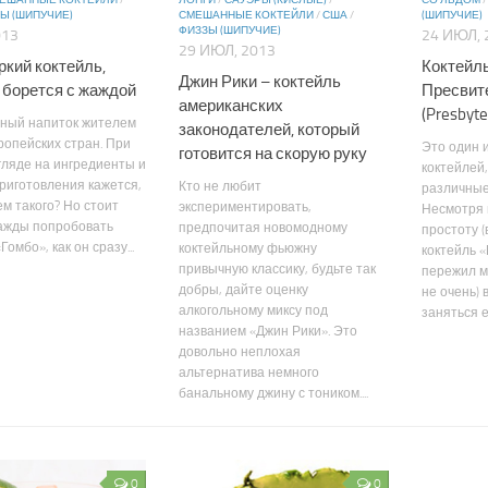
ЕШАННЫЕ КОКТЕЙЛИ
/
ЛОНГИ
/
САУЭРЫ (КИСЛЫЕ)
/
СО ЛЬДОМ
Ы (ШИПУЧИЕ)
СМЕШАННЫЕ КОКТЕЙЛИ
/
США
/
(ШИПУЧИЕ)
ФИЗЗЫ (ШИПУЧИЕ)
013
24 ИЮЛ, 
29 ИЮЛ, 2013
ркий коктейль,
Коктейль
Джин Рики – коктейль
 борется с жаждой
Пресвит
американских
(Presbyter
ный напиток жителем
законодателей, который
ропейских стран. При
Это один и
готовится на скорую руку
гляде на ингредиенты и
коктейлей
риготовления кажется,
Кто не любит
различные
ем такого? Но стоит
экспериментировать,
Несмотря 
ажды попробовать
предпочитая новомодному
простоту (
Гомбо», как он сразу...
коктейльному фьюжну
коктейль 
привычную классику, будьте так
пережил м
добры, дайте оценку
не очень)
алкогольному миксу под
заняться е
названием «Джин Рики». Это
довольно неплохая
альтернатива немного
банальному джину с тоником....
0
0