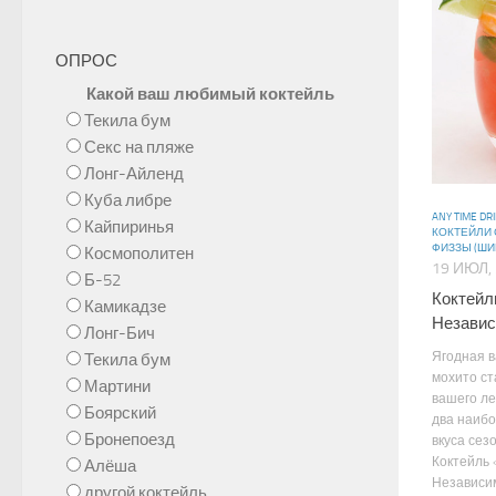
ОПРОС
Какой ваш любимый коктейль
Текила бум
Секс на пляже
Лонг-Айленд
Куба либре
ANY TIME DR
Кайпиринья
КОКТЕЙЛИ
ФИЗЗЫ (ШИ
Космополитен
19 ИЮЛ,
Б-52
Коктейл
Камикадзе
Независ
Лонг-Бич
Ягодная в
Текила бум
мохито с
Мартини
вашего ле
Боярский
два наиб
Бронепоезд
вкуса сез
Коктейль 
Алёша
Независи
другой коктейль