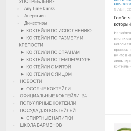
ЛОНГИ
/
СМ
УПОТРЕБЛЕНИЯ
США
/
ФИЗЗ
Any Time Drinks
5 АВГ, 2
Аперитивы
Гомбо: я
Дижестивы
который
►
КОКТЕЙЛИ ПО ИСПОЛНЕНИЮ
Излюблен
►
КОКТЕЙЛИ ПО РАЗМЕРУ И
многих ев
беглом вз
КРЕПОСТИ
процесс п
►
КОКТЕЙЛИ ПО СТРАНАМ
ну что в н
►
КОКТЕЙЛИ ПО ТЕМПЕРАТУРЕ
лишь одн
►
коктейль «
КОКТЕЙЛИ С МЯТОЙ
►
КОКТЕЙЛИ С ЯЙЦОМ
НОВОСТИ
►
ОСОБЫЕ КОКТЕЙЛИ
ОФИЦИАЛЬНЫЕ КОКТЕЙЛИ IBA
ПОПУЛЯРНЫЕ КОКТЕЙЛИ
ПОСУДА ДЛЯ КОКТЕЙЛЕЙ
►
СПИРТНЫЕ НАПИТКИ
ШКОЛА БАРМЕНОВ