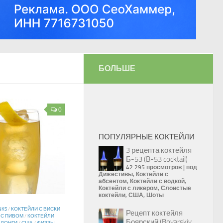
БОЛЬШЕ
0
ПОПУЛЯРНЫЕ КОКТЕЙЛИ
3 рецепта коктейля
Б-53 (B-53 cocktail)
42 295 просмотров
|
под
Дижестивы
,
Коктейли с
абсентом
,
Коктейли с водкой
,
Коктейли с ликером
,
Слоистые
коктейли
,
США
,
Шоты
NKS
/
КОКТЕЙЛИ С ВИСКИ
Рецепт коктейля
 С ПИВОМ
/
КОКТЕЙЛИ
Боярский (Boyarskiy