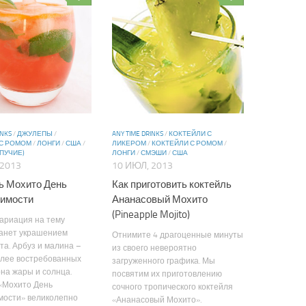
INKS
/
ДЖУЛЕПЫ
/
ANY TIME DRINKS
/
КОКТЕЙЛИ С
 С РОМОМ
/
ЛОНГИ
/
США
/
ЛИКЕРОМ
/
КОКТЕЙЛИ С РОМОМ
/
ПУЧИЕ)
ЛОНГИ
/
СМЭШИ
/
США
 2013
10 ИЮЛ, 2013
ь Мохито День
Как приготовить коктейль
имости
Ананасовый Мохито
(Pineapple Mojito)
ариация на тему
танет украшением
Отнимите 4 драгоценные минуты
та. Арбуз и малина –
из своего невероятно
олее востребованных
загруженного графика. Мы
она жары и солнца.
посвятим их приготовлению
«Мохито День
сочного тропического коктейля
мости» великолепно
«Ананасовый Мохито».