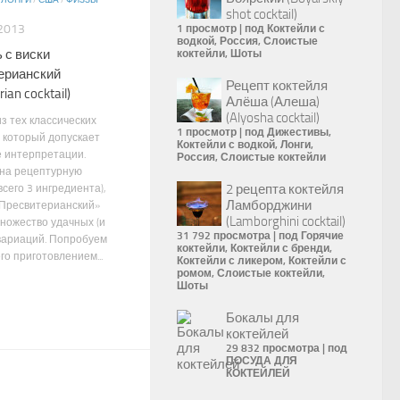
/
ЛОНГИ
/
США
/
ФИЗЗЫ
shot cocktail)
2013
1 просмотр
|
под
Коктейли с
водкой
,
Россия
,
Слоистые
 с виски
коктейли
,
Шоты
ерианский
Рецепт коктейля
ian cocktail)
Алёша (Алеша)
(Alyosha cocktail)
з тех классических
1 просмотр
|
под
Дижестивы
,
, который допускает
Коктейли с водкой
,
Лонги
,
 интерпретации.
Россия
,
Слоистые коктейли
на рецептурную
2 рецепта коктейля
всего 3 ингредиента),
Ламборджини
«Пресвитерианский»
(Lamborghini cocktail)
ножество удачных (и
31 792 просмотра
|
под
Горячие
 вариаций. Попробуем
коктейли
,
Коктейли с бренди
,
го приготовлением...
Коктейли с ликером
,
Коктейли с
ромом
,
Слоистые коктейли
,
Шоты
Бокалы для
коктейлей
29 832 просмотра
|
под
ПОСУДА ДЛЯ
КОКТЕЙЛЕЙ