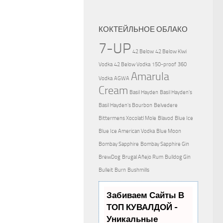
КОКТЕЙЛЬНОЕ ОБЛАКО
7-UP
42 Below
42 Below Kiwi
Vodka
42 Below Vodka
150-proof
360
Amarula
Vodka
AGWA
Cream
Basil Hayden
Basil Hayden's
Basil Hayden's Bourbon
Belvedere
Bittermens Xocolatl Mole
Blavod
Blue Ice
Blue Ice American Vodka
Blue Moon
Bombay Sapphire
Bombay Sapphire Gin
BrewDog
Brugal Añejo Rum
Bulldog Gin
Bulleit
Burn
Bushmills
Забиваем Сайты В
ТОП КУВАЛДОЙ -
Уникальные