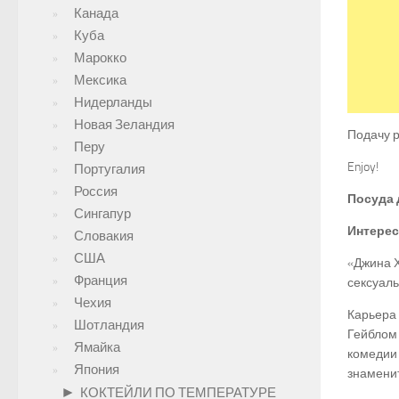
Канада
Куба
Марокко
Мексика
Нидерланды
Новая Зеландия
Подачу р
Перу
Enjoy!
Португалия
Россия
Посуда 
Сингапур
Интере
Словакия
США
«Джина Х
Франция
сексуаль
Чехия
Карьера 
Шотландия
Гейблом 
Ямайка
комедии 
Япония
знаменит
►
КОКТЕЙЛИ ПО ТЕМПЕРАТУРЕ