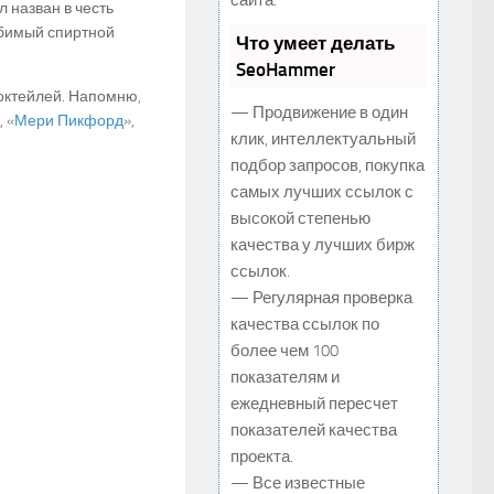
сайта.
л назван в честь
юбимый спиртной
Что умеет делать
SeoHammer
коктейлей. Напомню,
— Продвижение в один
, «
Мери Пикфорд
»,
клик, интеллектуальный
подбор запросов, покупка
самых лучших ссылок с
высокой степенью
качества у лучших бирж
ссылок.
— Регулярная проверка
качества ссылок по
более чем 100
показателям и
ежедневный пересчет
показателей качества
проекта.
— Все известные