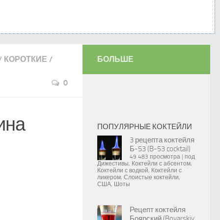
/
КОРОТКИЕ
/
БОЛЬШЕ
0
ина
ПОПУЛЯРНЫЕ КОКТЕЙЛИ
3 рецепта коктейля
Б-53 (B-53 cocktail)
49 483 просмотра
|
под
Дижестивы
,
Коктейли с абсентом
,
Коктейли с водкой
,
Коктейли с
ликером
,
Слоистые коктейли
,
США
,
Шоты
Рецепт коктейля
Боярский (Boyarskiy