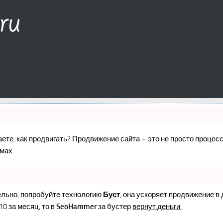
наете, как продвигать? Продвижение сайта – это не просто проце
мах.
ельно, попробуйте технологию
Буст
, она ускоряет продвижение в
10 за месяц, то в
SeoHammer
за бустер
вернут деньги.