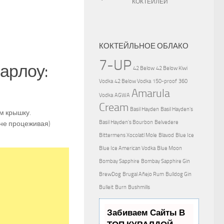
КОКТЕЙЛЕЙ
КОКТЕЙЛЬНОЕ ОБЛАКО
7-UP
арлоу:
42 Below
42 Below Kiwi
Vodka
42 Below Vodka
150-proof
360
Amarula
Vodka
AGWA
Cream
Basil Hayden
Basil Hayden's
м крышку.
Basil Hayden's Bourbon
Belvedere
(не процеживая)
Bittermens Xocolatl Mole
Blavod
Blue Ice
Blue Ice American Vodka
Blue Moon
Bombay Sapphire
Bombay Sapphire Gin
BrewDog
Brugal Añejo Rum
Bulldog Gin
Bulleit
Burn
Bushmills
Забиваем Сайты В