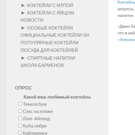
Коктейль
►
КОКТЕЙЛИ С МЯТОЙ
актрисы,
►
КОКТЕЙЛИ С ЯЙЦОМ
напиток.
НОВОСТИ
«Джин Ха
►
ОСОБЫЕ КОКТЕЙЛИ
что в не
ОФИЦИАЛЬНЫЕ КОКТЕЙЛИ IBA
«
Унесен
ПОПУЛЯРНЫЕ КОКТЕЙЛИ
ПОСУДА ДЛЯ КОКТЕЙЛЕЙ
►
СПИРТНЫЕ НАПИТКИ
ШКОЛА БАРМЕНОВ
ОПРОС
Какой ваш любимый коктейль
Текила бум
Секс на пляже
Лонг-Айленд
Куба либре
Кайпиринья