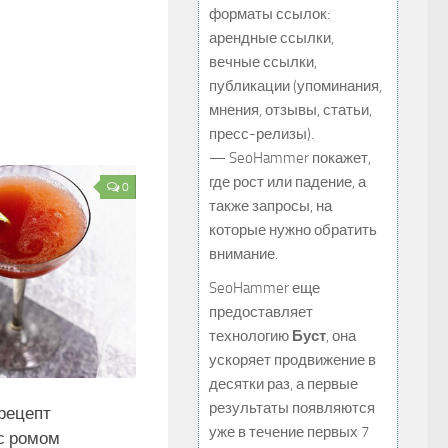
форматы ссылок:
арендные ссылки,
вечные ссылки,
публикации (упоминания,
мнения, отзывы, статьи,
пресс-релизы).
— SeoHammer покажет,
где рост или падение, а
0
также запросы, на
которые нужно обратить
внимание.
SeoHammer еще
предоставляет
технологию
Буст
, она
ускоряет продвижение в
десятки раз, а первые
результаты появляются
рецепт
уже в течение первых 7
с ромом