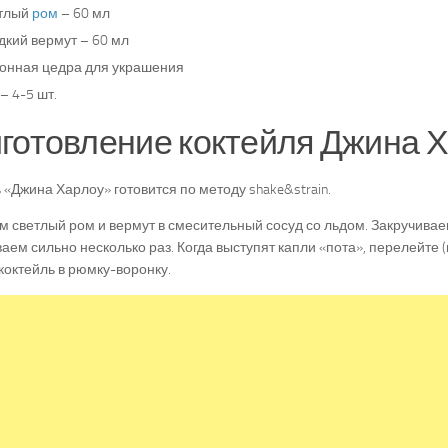
тлый
ром
– 60 мл
дкий вермут – 60 мл
онная цедра для украшения
– 4-5 шт.
готовление коктейля Джина Х
 «Джина Харлоу» готовится по методу shake&strain.
 светлый ром и вермут в смесительный сосуд со льдом. Закручивае
аем сильно несколько раз. Когда выступят капли «пота», перелейте 
коктейль в рюмку-воронку.