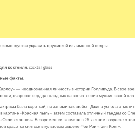
екомендуется украсить пружинкой из лимонной цедры.
для коктейля
: cocktail glass
сные факты
:
арлоу» — неоднозначная личность в истории Голливуда. В свое вре
ности, очаровав сердца голодных на впечатления мужчин своей пл
актрисы была короткой, но запоминающейся. Джина успела отметит
в картине «Красная пыль», затем составила отличный тандем со Сп
«Оклеветанная». Безвременная кончина в 26-летнем возрасте отня
ой красотки сняться в культовом экшене Фэй Рэй «Кинг Конг».