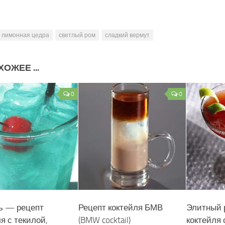
лимонная цедра
светлый ром
сладкий вермут
ОЖЕЕ ...
0
0
ь — рецепт
Рецепт коктейля БМВ
Элитный 
я с текилой,
(BMW cocktail)
коктейля 