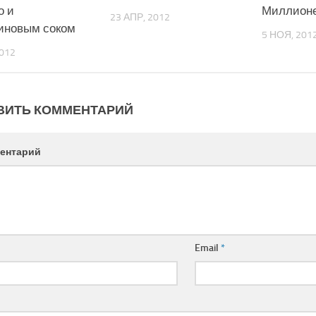
о и
Миллион
23 АПР, 2012
иновым соком
5 НОЯ, 201
2012
ВИТЬ КОММЕНТАРИЙ
ентарий
Email
*