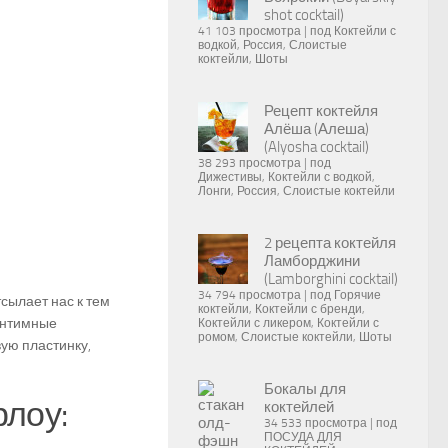
shot cocktail)
41 103 просмотра
|
под
Коктейли с
водкой
,
Россия
,
Слоистые
коктейли
,
Шоты
Рецепт коктейля
Алёша (Алеша)
(Alyosha cocktail)
38 293 просмотра
|
под
Дижестивы
,
Коктейли с водкой
,
Лонги
,
Россия
,
Слоистые коктейли
2 рецепта коктейля
Ламборджини
(Lamborghini cocktail)
34 794 просмотра
|
под
Горячие
сылает нас к тем
коктейли
,
Коктейли с бренди
,
интимные
Коктейли с ликером
,
Коктейли с
ромом
,
Слоистые коктейли
,
Шоты
ую пластинку,
Бокалы для
лоу:
коктейлей
34 533 просмотра
|
под
ПОСУДА ДЛЯ