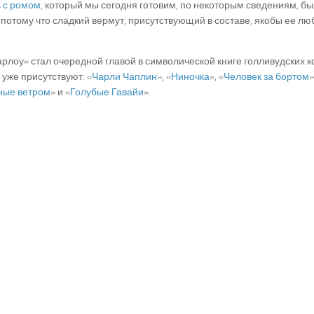
 с ромом
, который мы сегодня готовим, по некоторым сведениям, бы
 потому что сладкий вермут, присутствующий в составе, якобы ее л
рлоу» стал очередной главой в символической книге голливудских 
й уже присутствуют: «
Чарли Чаплин
», «
Ниночка
», «
Человек за бортом
»
ные ветром
» и «
Голубые Гавайи
».