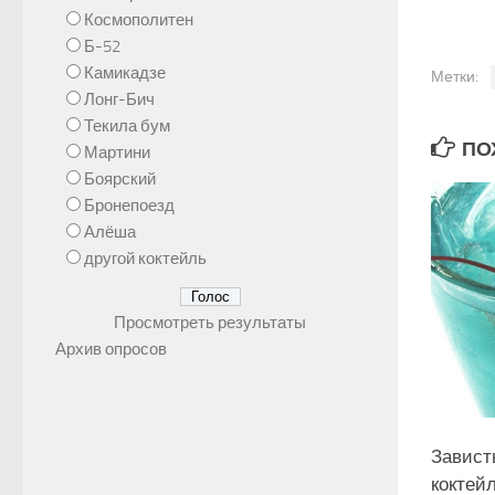
Космополитен
Б-52
Камикадзе
Метки:
Лонг-Бич
Текила бум
ПОХ
Мартини
Боярский
Бронепоезд
Алёша
другой коктейль
Просмотреть результаты
Архив опросов
Завист
коктейл