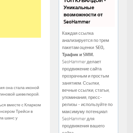
ТОП КУВАЛДОЙ -
Уникальные
возможности от
SeoHammer
Каждая ссылка
анализируется по трем
пакетам оценки:
SEO,
Трафик и SMM.
SeoHammer делает
продвижение сайта
прозрачным и простым
занятием. Ссылки,
мя она стала иконой
вечные ссылки, статьи,
атиновой шевелюрой.
упоминания, пресс-
релизы - используйте по
ься вместе с Кларком
енсером Трейси в
максимуму потенциал
ла шанс у
SeoHammer для
продвижения вашего