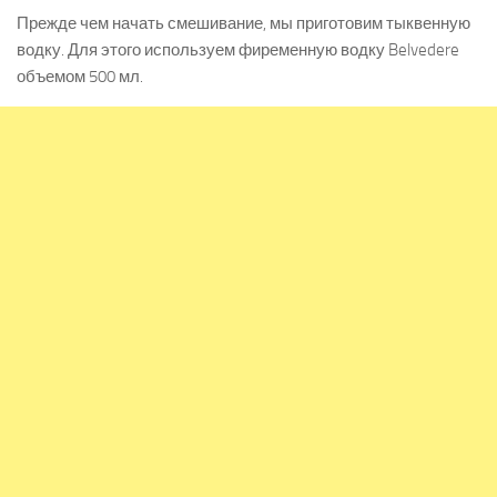
Прежде чем начать смешивание, мы приготовим тыквенную
водку. Для этого используем фиременную водку Belvedere
объемом 500 мл.