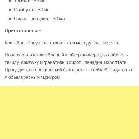
Текила – 30 мл
Самбука – 30 мл
Сироп Гренадин – 30 мл
Приготовление:
Коктейль «Тянучка» готовится по методу shake&strain.
Поверх льда в коктейльный шейкер поочередно добавить
текилу, самбуку и гранатовый сироп Гренадин. Взболтать.
Процедить в классический бокал для коктейлей. Подавать с
любым красным гарниром.