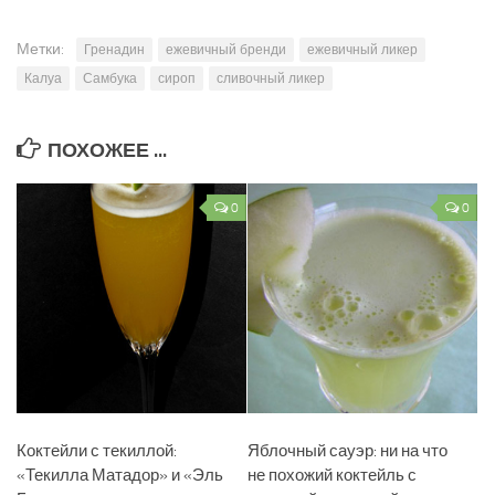
Метки:
Гренадин
ежевичный бренди
ежевичный ликер
Калуа
Самбука
сироп
сливочный ликер
ПОХОЖЕЕ ...
0
0
Коктейли с текиллой:
Яблочный сауэр: ни на что
«Текилла Матадор» и «Эль
не похожий коктейль с