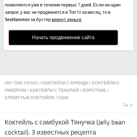
появляются уже в течение первых 7 дней. Если ни один
запрос у вас не продвинется в Топ10 за месяц, то в
SeoHammer
за бустер
вернут деньги.
Начать продвижение сайта
ANY TIME DRINKS
/
КОКТЕЙЛИ С БРЕНДИ
/
КОКТЕЙЛИ С
ЛИКЕРОМ
/
КОКТЕЙЛИ С ТЕКИЛОЙ
/
КОРОТКИЕ
/
СЛОИСТЫЕ КОКТЕЙЛИ
/
США
0
Коктейль с самбукой Тянучка (Jelly bean
cocktail). 3 известных рецепта