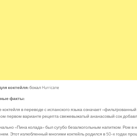
для коктейля:
бокал Hurricane
ные факты:
 коктейля в переводе с испанского языка означает «фильтрованный 
амом первом варианте рецепта свежевыжатый ананасовый сок добав
ально «Пина колада» был сугубо безалкогольным напитком. Ром в 
нем. Этот излюбленный многими коктейль родился в 50-х годах про