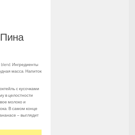
 Пина
 blend. Ингредиенты
одная масса. Напиток
коктейль с кусочками
му в целостности
овое молоко и
ока. В самом конце
 ананасе – выглядит