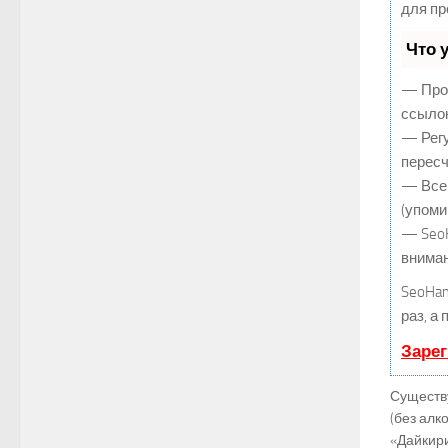
для пр
Что 
— Прод
ссылок
— Регу
пересч
— Все 
(упоми
— SeoH
вниман
SeoHa
раз, а
Зарег
Существу
(без алк
«Дайкир