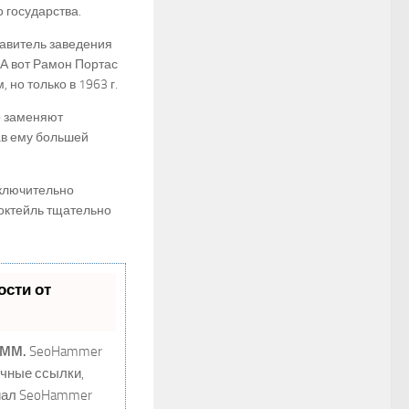
 государства.
тавитель заведения
 А вот Рамон Портас
 но только в 1963 г.
о заменяют
ав ему большей
сключительно
коктейль тщательно
сти от
SMM.
SeoHammer
ечные ссылки,
циал SeoHammer