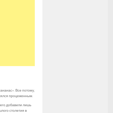
ананас». Все потому,
лялся процеженным.
него добавили лишь
шлого столетия в