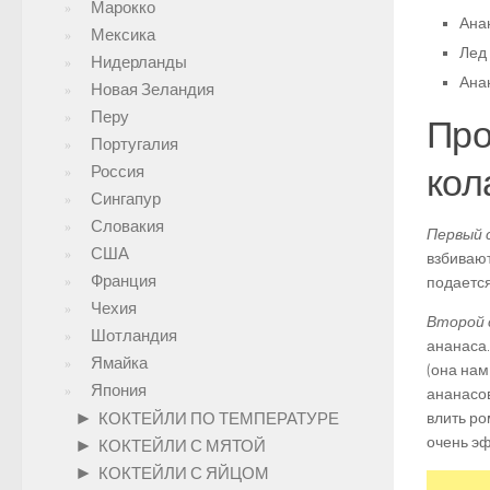
Марокко
Ана
Мексика
Лед
Нидерланды
Анан
Новая Зеландия
Перу
Про
Португалия
кол
Россия
Сингапур
Словакия
Первый 
США
взбивают
Франция
подается
Чехия
Второй 
Шотландия
ананаса.
Ямайка
(она нам
Япония
ананасов
►
КОКТЕЙЛИ ПО ТЕМПЕРАТУРЕ
влить ро
очень эф
►
КОКТЕЙЛИ С МЯТОЙ
►
КОКТЕЙЛИ С ЯЙЦОМ