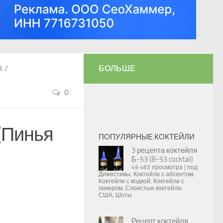
A
/
БОЛЬШЕ
0
(Пинья
ПОПУЛЯРНЫЕ КОКТЕЙЛИ
3 рецепта коктейля
Б-53 (B-53 cocktail)
49 483 просмотра
|
под
Дижестивы
,
Коктейли с абсентом
,
Коктейли с водкой
,
Коктейли с
ликером
,
Слоистые коктейли
,
США
,
Шоты
Рецепт коктейля