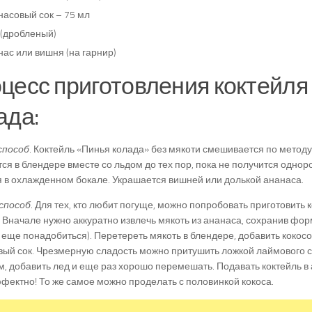
насовый сок – 75 мл
 (дробленый)
ас или вишня (на гарнир)
цесс приготовления коктейля
ада:
способ
. Коктейль «Пинья колада» без мякоти смешивается по методу
ся в блендере вместе со льдом до тех пор, пока не получится однор
 в охлажденном бокале. Украшается вишней или долькой ананаса.
способ
. Для тех, кто любит погуще, можно попробовать приготовить 
 Вначале нужно аккуратно извлечь мякоть из ананаса, сохранив фор
 еще понадобиться). Перетереть мякоть в блендере, добавить кокос
ый сок. Чрезмерную сладость можно притушить ложкой лаймового с
м, добавить лед и еще раз хорошо перемешать. Подавать коктейль в
фектно! То же самое можно проделать с половинкой кокоса.