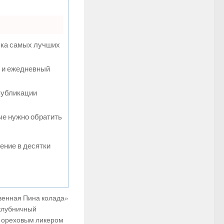
пка самых лучших
м и ежедневный
публикации
рые нужно обратить
жение в десятки
твенная Пина колада»
 клубничный
м ореховым ликером