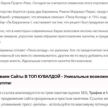
 баров Пуэрто-Рико. Сегодня он считается символом этого портового
вторство борятся сразу два баремена. Рамон Марреро Перес, предс
Кариб» утверждает, что впервые смешал «Пина Коладу» в 1954 году.
бар «Ла Баррачина»), настаивает на том, что рецепт был придуман им,
о, что в некоторых современных барах кокосовое молоко частеньк
м ликером, упростив таким образом приготовление напитка, и прид
.
армены готовят «Пина коладу» по-разному. Кто-то предпочитает и
ованный сок вместо свежевыжатого, другим же по вкусу добавить в 
нную мякоть. Идеальным считается напиток без комочков.
ваем Сайты В ТОП КУВАЛДОЙ - Уникальные возможно
ammer
 ссылка анализируется по трем пакетам оценки:
SEO, Трафик и 
 продвижение сайта прозрачным и простым занятием. Ссылки, в
, упоминания, пресс-релизы - используйте по максимуму потен