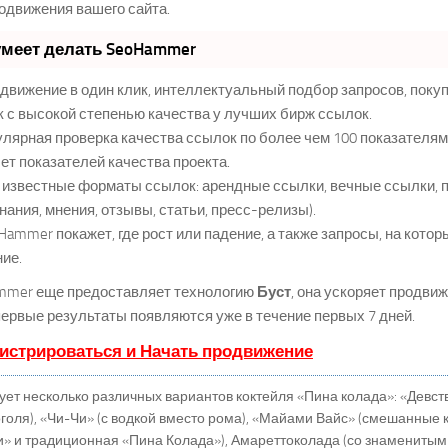
одвижения вашего сайта.
умеет делать SeoHammer
вижение в один клик, интеллектуальный подбор запросов, поку
 с высокой степенью качества у лучших бирж ссылок.
лярная проверка качества ссылок по более чем 100 показателя
ет показателей качества проекта.
известные форматы ссылок: арендные ссылки, вечные ссылки, 
нания, мнения, отзывы, статьи, пресс-релизы).
ammer покажет, где рост или падение, а также запросы, на кото
ие.
mmer еще предоставляет технологию
Буст
, она ускоряет продви
 первые результаты появляются уже в течение первых 7 дней.
истрироваться и Начать продвижение
ет несколько различных вариантов коктейля «Пина колада»: «Девс
оголя), «Чи-Чи» (с водкой вместо рома), «Майами Вайс» (смешанные
и» и традиционная «Пина Колада»), Амареттоколада (со знамениты