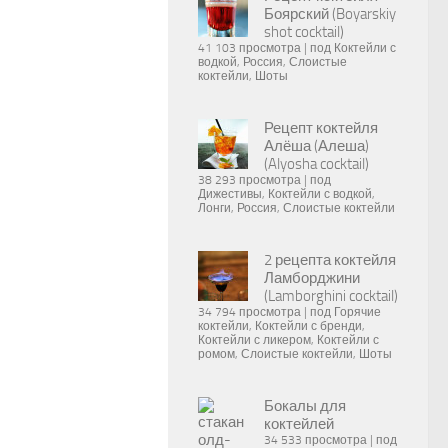
Боярский (Boyarskiy
shot cocktail)
41 103 просмотра
|
под
Коктейли с
водкой
,
Россия
,
Слоистые
коктейли
,
Шоты
Рецепт коктейля
Алёша (Алеша)
(Alyosha cocktail)
38 293 просмотра
|
под
Дижестивы
,
Коктейли с водкой
,
Лонги
,
Россия
,
Слоистые коктейли
2 рецепта коктейля
Ламборджини
(Lamborghini cocktail)
34 794 просмотра
|
под
Горячие
коктейли
,
Коктейли с бренди
,
Коктейли с ликером
,
Коктейли с
ромом
,
Слоистые коктейли
,
Шоты
Бокалы для
коктейлей
34 533 просмотра
|
под