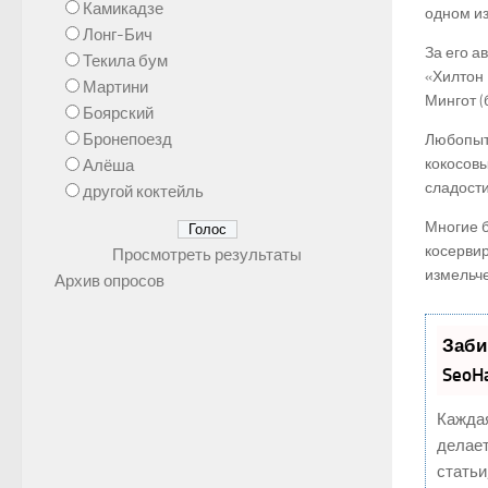
Камикадзе
одном из
Лонг-Бич
За его а
Текила бум
«Хилтон 
Мартини
Мингот (
Боярский
Бронепоезд
Любопытн
кокосовы
Алёша
сладости
другой коктейль
Многие б
косервир
Просмотреть результаты
измельче
Архив опросов
Заби
SeoH
Каждая
делает
статьи