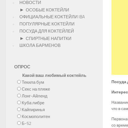
НОВОСТИ
►
ОСОБЫЕ КОКТЕЙЛИ
ОФИЦИАЛЬНЫЕ КОКТЕЙЛИ IBA
ПОПУЛЯРНЫЕ КОКТЕЙЛИ
ПОСУДА ДЛЯ КОКТЕЙЛЕЙ
►
СПИРТНЫЕ НАПИТКИ
ШКОЛА БАРМЕНОВ
ОПРОС
Какой ваш любимый коктейль
Посуда 
Текила бум
Секс на пляже
Интерес
Лонг-Айленд
Название
Куба либре
что в с
Кайпиринья
Космополитен
Первонач
Б-52
со време