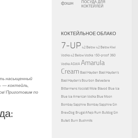
ПОСУДА ДЛЯ
КОКТЕЙЛЕЙ
КОКТЕЙЛЬНОЕ ОБЛАКО
7-UP
42 Below
42 Below Kiwi
Vodka
42 Below Vodka
150-proof
360
Amarula
Vodka
AGWA
Cream
Basil Hayden
Basil Hayden's
ать насыщенный
Basil Hayden's Bourbon
Belvedere
» — коктейль,
Bittermens Xocolatl Mole
Blavod
Blue Ice
ов! Приготовим по
Blue Ice American Vodka
Blue Moon
Bombay Sapphire
Bombay Sapphire Gin
да:
BrewDog
Brugal Añejo Rum
Bulldog Gin
Bulleit
Burn
Bushmills