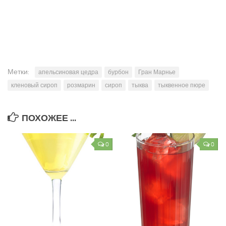
Метки:
апельсиновая цедра
бурбон
Гран Марнье
кленовый сироп
розмарин
сироп
тыква
тыквенное пюре
ПОХОЖЕЕ ...
0
0