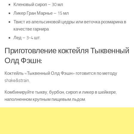
Кленовый сироп – 30 мл
Ликер Гран Марнье – 15 мл
Твист из апельсиновой цедры или веточка розмарина в
качестве гарнира
Лед – 3-4 шт.
Приготовление коктейля Тыквенный
Олд Фэшн:
Коктейль «Тыквенный Олд Фэшн» готовится по методу
shake&strain.
Комбинируйте тыкву, бурбон, сироп и ликер в шейкере,
наполненном крупным пищевым льдом.