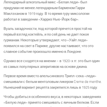
Легендарный алкогольный микс «Белая леди» был
придуман не менее легендарным барменом Гарри
Маклэханом в 1919 году. В то время гуру миксологии
работал в заведении «Харриз Нью-Йорк бар».
Вуаль загадочности, под которой прячется простой на
первый взгляд коктейль, и по сей день не дает покоя
гурманам. Некоторые утверждают, что «Уайт леди»
появился на свет в Париже, другие настаивают, что это
славное событие произошло именно в Лондоне.
Однако все сходятся на мнении – в 1920-х гг. это был один
из самых популярных аперитивов на основе джина.
Первое время вместо апельсинового Трипл-сека «леди»
смешивали с белым ментоловым ликером Creme de menthe.
Нынешний вариант рецепта закрепился лишь в 1925 году.
Чтобы добиться особенного вкуса, в некоторых заведениях
«Белую леди» принято смешивать с яичным белком. Если