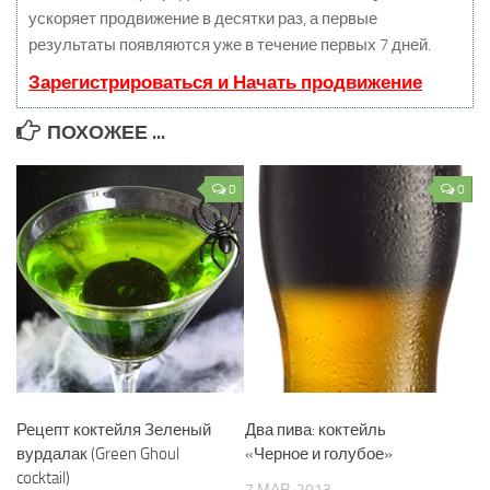
ускоряет продвижение в десятки раз, а первые
результаты появляются уже в течение первых 7 дней.
Зарегистрироваться и Начать продвижение
ПОХОЖЕЕ ...
0
0
Рецепт коктейля Зеленый
Два пива: коктейль
вурдалак (Green Ghoul
«Черное и голубое»
cocktail)
7 МАР, 2013