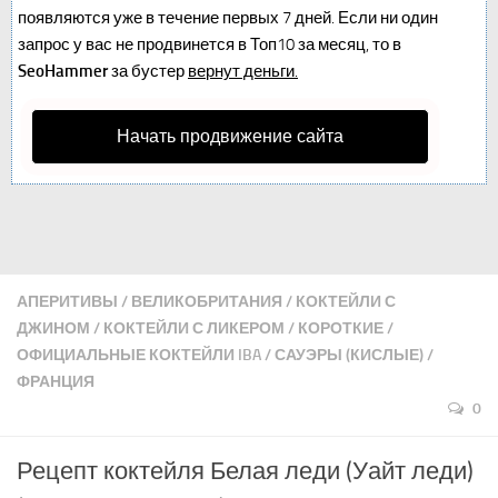
появляются уже в течение первых 7 дней. Если ни один
запрос у вас не продвинется в Топ10 за месяц, то в
SeoHammer
за бустер
вернут деньги.
Начать продвижение сайта
АПЕРИТИВЫ
/
ВЕЛИКОБРИТАНИЯ
/
КОКТЕЙЛИ С
ДЖИНОМ
/
КОКТЕЙЛИ С ЛИКЕРОМ
/
КОРОТКИЕ
/
ОФИЦИАЛЬНЫЕ КОКТЕЙЛИ IBA
/
САУЭРЫ (КИСЛЫЕ)
/
ФРАНЦИЯ
0
Рецепт коктейля Белая леди (Уайт леди)