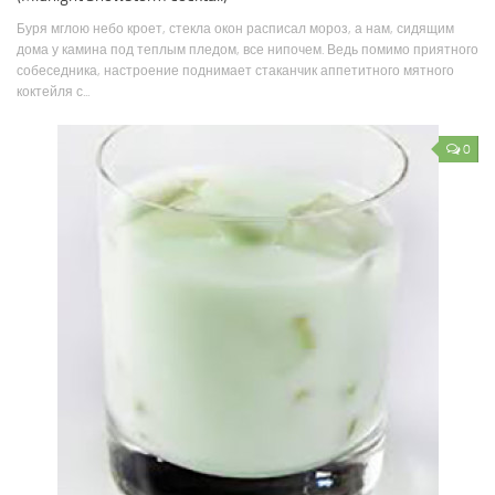
Буря мглою небо кроет, стекла окон расписал мороз, а нам, сидящим
дома у камина под теплым пледом, все нипочем. Ведь помимо приятного
собеседника, настроение поднимает стаканчик аппетитного мятного
коктейля с...
0