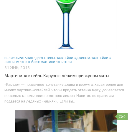
ВЕЛИКОБРИТАНИЯ
/
ДИЖЕСТИВЫ
/
КОКТЕЙЛИ С ДЖИНОМ
/
КОКТЕЙЛИ С
ЛИКЕРОМ
/
КОКТЕЙЛИ С МАРТИНИ
/
КОРОТКИЕ
31 ЯНВ, 2013
Мартини-коктейль Карузо с лёгким привкусом мяты
«Карузо» — привычное сочетание джина и вермута, характерное для
многих мартини-коктейлей. Чтобы придать оттенка вкусу, добавляется
несколько капель свежего мятного ликера. Напиток, по правилам,
подается на ледяных «камнях». Если вы...
0