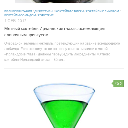
ВЕЛИКОБРИТАНИЯ
/
ДИЖЕСТИВЫ
/
КОКТЕЙЛИ С ВИСКИ
/
КОКТЕЙЛИ С ЛИКЕРОМ
/
КОКТЕЙЛИ СО ЛЬДОМ
/
КОРОТКИЕ
1 ФЕВ, 2013
Мятный коктейль Ирландские глаза с освежающим
сливочным привкусом
Очередной зеленый коктейль, претендующий на звание всенародного
любимца. Если же кому-то не по нраву сочетать сливки с мятой,
«Ирландские глаза» должны переубедить Ингредиенты Мятного
коктейля: Ирландский виски – 30 мл...
0