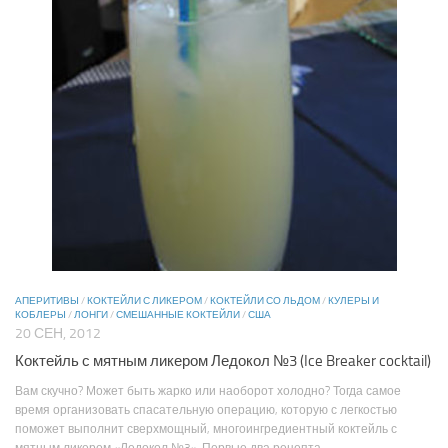
АПЕРИТИВЫ
/
КОКТЕЙЛИ С ЛИКЕРОМ
/
КОКТЕЙЛИ СО ЛЬДОМ
/
КУЛЕРЫ И
КОБЛЕРЫ
/
ЛОНГИ
/
СМЕШАННЫЕ КОКТЕЙЛИ
/
США
20 СЕН, 2012
Коктейль с мятным ликером Ледокол №3 (Ice Breaker cocktail)
Вам скучно? Может быть жарко или наоборот холодно? Тогда самое
время организовать спасательную операцию, которую с легкостью
поможет выполнит сверхмощный, многоингредиентный коктейль с