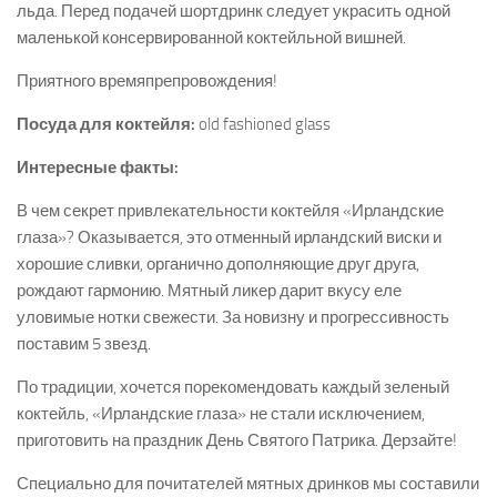
льда. Перед подачей шортдринк следует украсить одной
маленькой консервированной коктейльной вишней.
Приятного времяпрепровождения!
Посуда для коктейля:
old fashioned glass
Интересные факты:
В чем секрет привлекательности коктейля «Ирландские
глаза»? Оказывается, это отменный ирландский виски и
хорошие сливки, органично дополняющие друг друга,
рождают гармонию. Мятный ликер дарит вкусу еле
уловимые нотки свежести. За новизну и прогрессивность
поставим 5 звезд.
По традиции, хочется порекомендовать каждый зеленый
коктейль, «Ирландские глаза» не стали исключением,
приготовить на праздник День Святого Патрика. Дерзайте!
Специально для почитателей мятных дринков мы составили