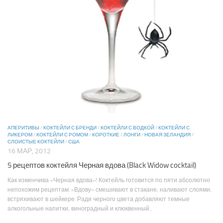
АПЕРИТИВЫ
/
КОКТЕЙЛИ С БРЕНДИ
/
КОКТЕЙЛИ С ВОДКОЙ
/
КОКТЕЙЛИ С
ЛИКЕРОМ
/
КОКТЕЙЛИ С РОМОМ
/
КОРОТКИЕ
/
ЛОНГИ
/
НОВАЯ ЗЕЛАНДИЯ
/
СЛОИСТЫЕ КОКТЕЙЛИ
/
США
16 МАР, 2012
5 рецептов коктейля Черная вдова (Black Widow cocktail)
Как изменчива «Черная вдова»! Коктейль готовится по пяти абсолютно
непохожим рецептам. «Вдову» смешивают в стакане, наливают слоями,
встряхивают в шейкере. Ради черного цвета добавляют темные
алкогольные напитки, виноградный и клюквенный...