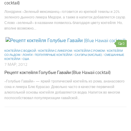
cocktail)
Лонгдринк «Зеленый мексиканец» готовится из крепкой текилы и 20%
зеленого дынного ликера Мидори, а также в напиток добавляется сауэр.
Слово «зеленый» в названии появилось благодаря цвету коктейля. Но,
вполне возможно,...
0
КОКТЕЙЛИ С ВОДКОЙ
/
КОКТЕЙЛИ С ЛИКЕРОМ
/
КОКТЕЙЛИ С РОМОМ
/
КОКТЕЙЛИ
СО ЛЬДОМ
/
ЛОНГИ
/
ПОПУЛЯРНЫЕ КОКТЕЙЛИ
/
САУЭРЫ (КИСЛЫЕ)
/
СМЕШАННЫЕ
КОКТЕЙЛИ
/
США
7 МАР, 2012
Рецепт коктейля Голубые Гавайи (Blue Hawaii cocktail)
«Голубые Гавайи» — яркий тропический коктейль из рома, ананасового
сока и ликера Блю Курасао. Довольно часто в качестве первичной
алкогольной основы коктейля добавляется водка. Напиток во многом
поспособствовал популяризации гавайской...