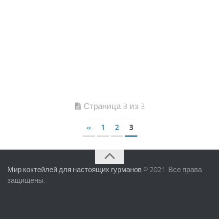
Страница 3 из 3
«
1
2
3
Мир коктейлей для настоящих гурманов
© 2021. Все права
защищены.