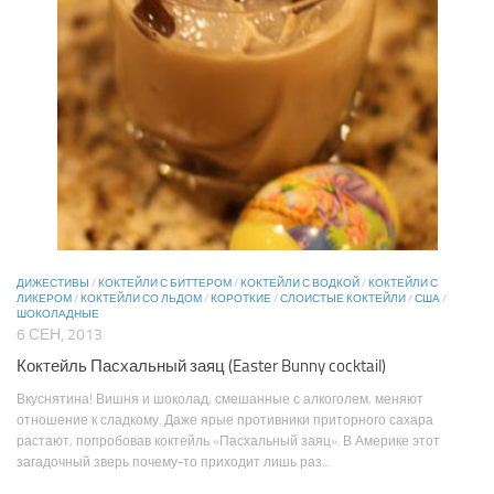
ДИЖЕСТИВЫ
/
КОКТЕЙЛИ С БИТТЕРОМ
/
КОКТЕЙЛИ С ВОДКОЙ
/
КОКТЕЙЛИ С
ЛИКЕРОМ
/
КОКТЕЙЛИ СО ЛЬДОМ
/
КОРОТКИЕ
/
СЛОИСТЫЕ КОКТЕЙЛИ
/
США
/
ШОКОЛАДНЫЕ
6 СЕН, 2013
Коктейль Пасхальный заяц (Easter Bunny cocktail)
Вкуснятина! Вишня и шоколад, смешанные с алкоголем, меняют
отношение к сладкому. Даже ярые противники приторного сахара
растают, попробовав коктейль «Пасхальный заяц». В Америке этот
загадочный зверь почему-то приходит лишь раз...