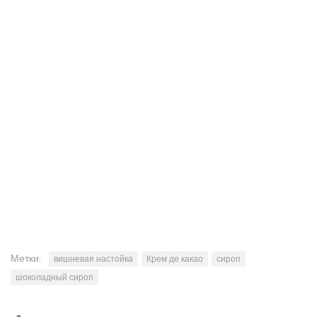
Метки:
вишневая настойка
Крем де какао
сироп
шоколадный сироп