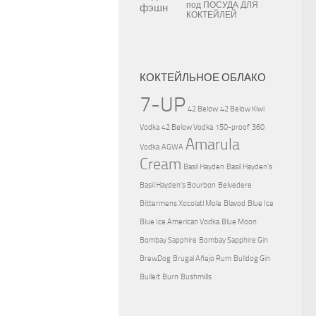
под
ПОСУДА ДЛЯ
КОКТЕЙЛЕЙ
КОКТЕЙЛЬНОЕ ОБЛАКО
7-UP
42 Below
42 Below Kiwi
Vodka
42 Below Vodka
150-proof
360
Amarula
Vodka
AGWA
Cream
Basil Hayden
Basil Hayden's
Basil Hayden's Bourbon
Belvedere
Bittermens Xocolatl Mole
Blavod
Blue Ice
Blue Ice American Vodka
Blue Moon
Bombay Sapphire
Bombay Sapphire Gin
BrewDog
Brugal Añejo Rum
Bulldog Gin
Bulleit
Burn
Bushmills