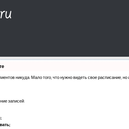
те
клиентов никуда. Мало того, что нужно видеть свое расписание, н
ние записей:
;
вать;