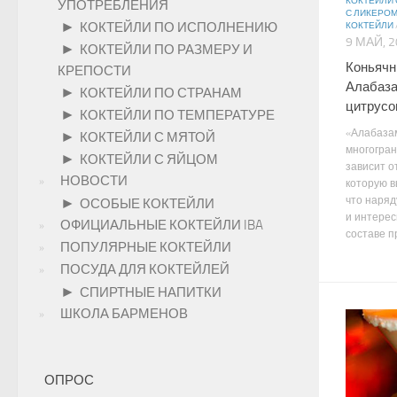
КОКТЕЙЛИ 
УПОТРЕБЛЕНИЯ
С ЛИКЕРО
►
КОКТЕЙЛИ ПО ИСПОЛНЕНИЮ
КОКТЕЙЛИ
9 МАЙ, 
►
КОКТЕЙЛИ ПО РАЗМЕРУ И
Коньячн
КРЕПОСТИ
Алабаза
►
КОКТЕЙЛИ ПО СТРАНАМ
цитрусо
►
КОКТЕЙЛИ ПО ТЕМПЕРАТУРЕ
«Алабазам
►
КОКТЕЙЛИ С МЯТОЙ
многогран
►
КОКТЕЙЛИ С ЯЙЦОМ
зависит о
НОВОСТИ
которую в
что наряд
►
ОСОБЫЕ КОКТЕЙЛИ
и интере
ОФИЦИАЛЬНЫЕ КОКТЕЙЛИ IBA
составе пр
ПОПУЛЯРНЫЕ КОКТЕЙЛИ
ПОСУДА ДЛЯ КОКТЕЙЛЕЙ
►
СПИРТНЫЕ НАПИТКИ
ШКОЛА БАРМЕНОВ
ОПРОС