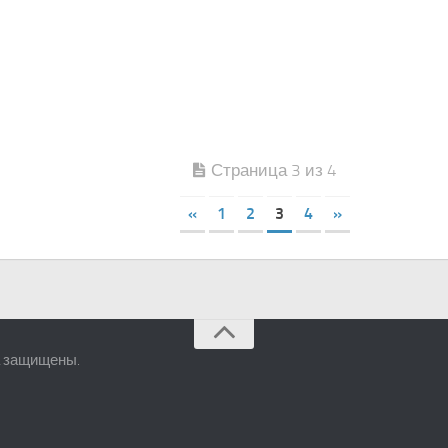
Страница 3 из 4
«
1
2
3
4
»
а защищены.