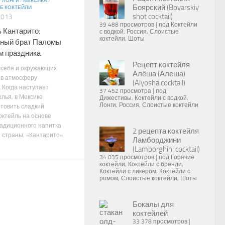
/
ЛОНГИ
/
МЕКСИКА
/
Боярский (Boyarskiy
Е КОКТЕЙЛИ
shot cocktail)
2013
39 488 просмотров
|
под
Коктейли
 Кантарито:
с водкой
,
Россия
,
Слоистые
коктейли
,
Шоты
ный брат Паломы
м праздника
Рецепт коктейля
 себя и окружающих
Алёша (Алеша)
 в атмосферу
(Alyosha cocktail)
 Когда наступает
37 452 просмотра
|
под
лья, в Мексике
Дижестивы
,
Коктейли с водкой
,
Лонги
,
Россия
,
Слоистые коктейли
отовить сладкий
октейль на основе
радиционного напитка
2 рецепта коктейля
 страны, «Кантарито».
Ламборджини
(Lamborghini cocktail)
34 035 просмотров
|
под
Горячие
коктейли
,
Коктейли с бренди
,
Коктейли с ликером
,
Коктейли с
ромом
,
Слоистые коктейли
,
Шоты
Бокалы для
коктейлей
33 378 просмотров
|