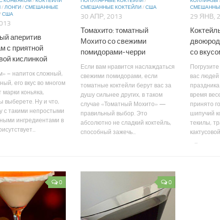
С КОНЬЯКОМ
/
КОКТЕЙЛИ
ПОПУЛЯРНЫЕ КОКТЕЙЛИ
/
КОЛЛИНЗЫ
М
/
ЛОНГИ
/
СМЕШАННЫЕ
СМЕШАННЫЕ КОКТЕЙЛИ
/
США
СМЕШАННЫ
/
США
30 АПР, 2013
29 ЯНВ, 
2013
Томахито: томатный
Коктейль
ый аперитив
Мохито со свежими
двоюрод
м с приятной
помидорами-черри
со вкусо
вой кислинкой
Если вам нравится наслаждаться
Погрузите
» – напиток сложный,
свежими помидорами, если
вас людей
ный, его вкус во многом
томатные коктейли берут вас за
праздника.
т марки коньяка,
душу сильнее других, в таком
время весе
ы выберете. Ну и что,
случае «Томатный Мохито» —
принято г
у с такими непростыми
правильный выбор. Это
шипучий к
сными ингредиентами в
абсолютно не сладкий коктейль,
текилы, т
исутствует...
способный зажечь...
кактусовой
...
0
0