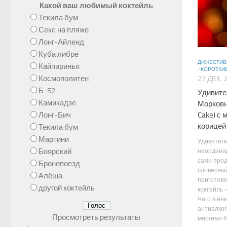
Какой ваш любимый коктейль
Текила бум
Секс на пляже
Лонг-Айленд
Куба либре
ДИЖЕСТИ
Кайпиринья
/
КОРОТКИ
Космополитен
27 ДЕК, 
Б-52
Удивите
Камикадзе
Морковны
Лонг-Бич
Cake) с
корицей
Текила бум
Мартини
Удивител
Боярский
неордина
сами про
Бронепоезд
словесный
Алёша
приготови
другой коктейль
коктейль 
Чего в нем
антиалко
Просмотреть результаты
многими б