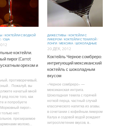
ВЫ
/
КОКТЕЙЛИ С ВОДКОЙ
ДИЖЕСТИВЫ
/
КОКТЕЙЛИ С
Е
/
США
ЛИКЕРОМ
/
КОКТЕЙЛИ С ТЕКИЛОЙ
/
ЛОНГИ
/
МЕКСИКА
/
ШОКОЛАДНЫЕ
2012
20 ДЕК, 2012
льные коктейли.
Коктейль Черное сомбреро:
й пирог (Carrot
интригующий мексиканский
 мускатным орехом и
коктейль с шоколадным
вкусом
ьный, противоречивый,
«Черное сомбреро» —
рный… Пожалуй, вы
мексиканская интрига.
должите начатый мной
Шоколадная текила с горячей
 ряд после того, как
ноткой перца, частный случай
те и попробуете
классического напитка из агавы,
«Морковный пирог».
в сочетании с кофейным ликером
 только нет:
Калуа и содовой водой рождают
гольное, презираемое
хитросплетение вкусов, в...
арменами молоко,...