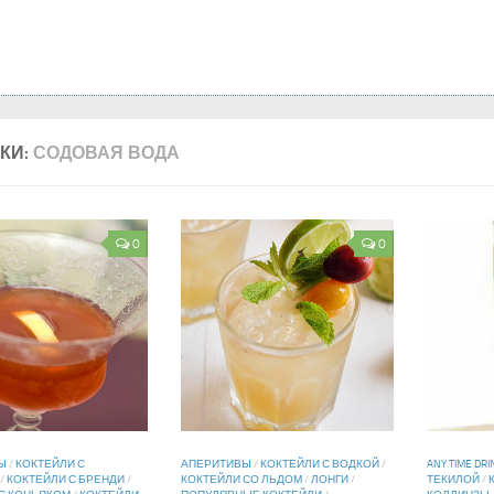
КИ:
СОДОВАЯ ВОДА
0
0
Ы
/
КОКТЕЙЛИ С
АПЕРИТИВЫ
/
КОКТЕЙЛИ С ВОДКОЙ
/
ANY TIME DRI
/
КОКТЕЙЛИ С БРЕНДИ
/
КОКТЕЙЛИ СО ЛЬДОМ
/
ЛОНГИ
/
ТЕКИЛОЙ
/