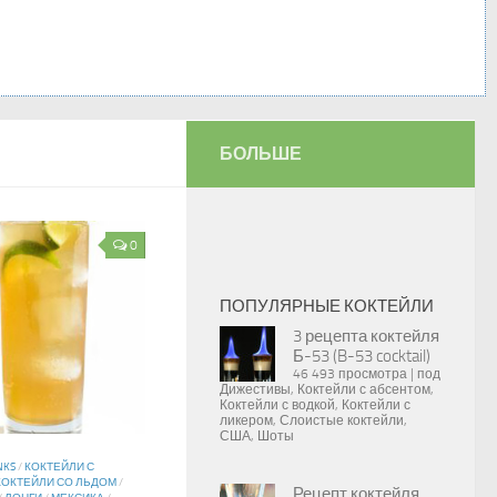
БОЛЬШЕ
0
ПОПУЛЯРНЫЕ КОКТЕЙЛИ
3 рецепта коктейля
Б-53 (B-53 cocktail)
46 493 просмотра
|
под
Дижестивы
,
Коктейли с абсентом
,
Коктейли с водкой
,
Коктейли с
ликером
,
Слоистые коктейли
,
США
,
Шоты
NKS
/
КОКТЕЙЛИ С
КОКТЕЙЛИ СО ЛЬДОМ
/
Рецепт коктейля