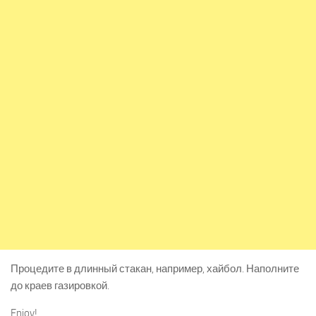
Процедите в длинный стакан, например, хайбол. Наполните
до краев газировкой.
Enjoy!