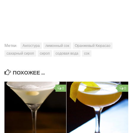
Метки:
Ангостура
лимонный сок
Оранжевый Кюрасао
сахарный сироп
сироп
содовая вода
сок
ПОХОЖЕЕ ...
0
0