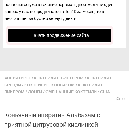
появляются уже в течение первых 7 дней. Если ни один
запрос у вас не продвинется в Топ10 за месяц, то в
SeoHammer
за бустер
вернут деньги.
Начать продвижение сайта
АПЕРИТИВЫ
/
КОКТЕЙЛИ С БИТТЕРОМ
/
КОКТЕЙЛИ С
БРЕНДИ
/
КОКТЕЙЛИ С КОНЬЯКОМ
/
КОКТЕЙЛИ С
ЛИКЕРОМ
/
ЛОНГИ
/
СМЕШАННЫЕ КОКТЕЙЛИ
/
США
0
Коньячный аперитив Алабазам с
приятной цитрусовой кислинкой