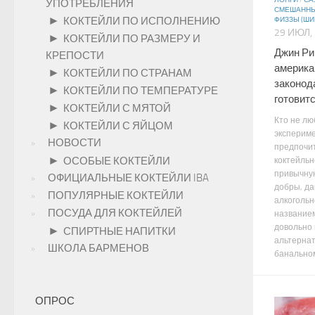
ЛОНГИ
/
СА
УПОТРЕБЛЕНИЯ
СМЕШАННЫ
►
КОКТЕЙЛИ ПО ИСПОЛНЕНИЮ
ФИЗЗЫ (ШИ
29 ИЮЛ,
►
КОКТЕЙЛИ ПО РАЗМЕРУ И
Джин Ри
КРЕПОСТИ
америка
►
КОКТЕЙЛИ ПО СТРАНАМ
законод
►
КОКТЕЙЛИ ПО ТЕМПЕРАТУРЕ
готовитс
►
КОКТЕЙЛИ С МЯТОЙ
Кто не лю
►
КОКТЕЙЛИ С ЯЙЦОМ
экспериме
НОВОСТИ
предпочи
►
ОСОБЫЕ КОКТЕЙЛИ
коктейль
привычную
ОФИЦИАЛЬНЫЕ КОКТЕЙЛИ IBA
добры, да
ПОПУЛЯРНЫЕ КОКТЕЙЛИ
алкогольн
ПОСУДА ДЛЯ КОКТЕЙЛЕЙ
названием
довольно
►
СПИРТНЫЕ НАПИТКИ
альтерна
ШКОЛА БАРМЕНОВ
банальному
ОПРОС