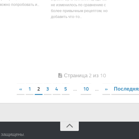
можно попробовать и...
не изменилось по сравнению с
более привычным рецептом, но
добавить что-то...
Страница 2 из 10
«
1
2
3
4
5
...
10
...
»
Последня
а защищены.