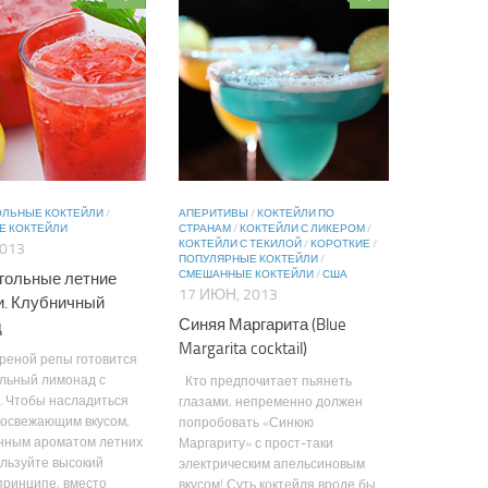
ОЛЬНЫЕ КОКТЕЙЛИ
/
АПЕРИТИВЫ
/
КОКТЕЙЛИ ПО
Е КОКТЕЙЛИ
СТРАНАМ
/
КОКТЕЙЛИ С ЛИКЕРОМ
/
КОКТЕЙЛИ С ТЕКИЛОЙ
/
КОРОТКИЕ
/
2013
ПОПУЛЯРНЫЕ КОКТЕЙЛИ
/
СМЕШАННЫЕ КОКТЕЙЛИ
/
США
гольные летние
17 ИЮН, 2013
и. Клубничный
Синяя Маргарита (Blue
д
Margarita cocktail)
реной репы готовится
ольный лимонад с
Кто предпочитает пьянеть
. Чтобы насладиться
глазами, непременно должен
 освежающим вкусом,
попробовать «Синюю
енным ароматом летних
Маргариту» с прост-таки
ользуйте высокий
электрическим апельсиновым
 принципе, вместо
вкусом! Суть коктейля вроде бы