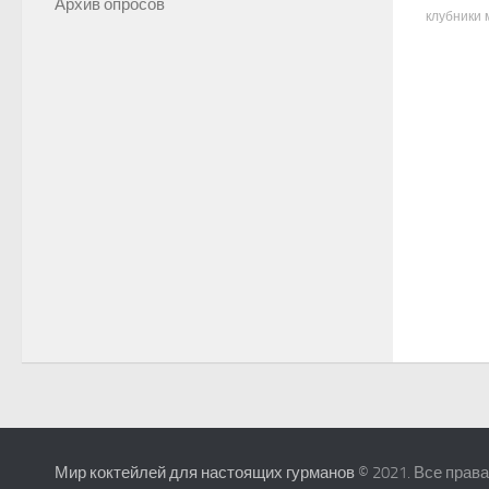
Архив опросов
клубники 
Мир коктейлей для настоящих гурманов
© 2021. Все прав