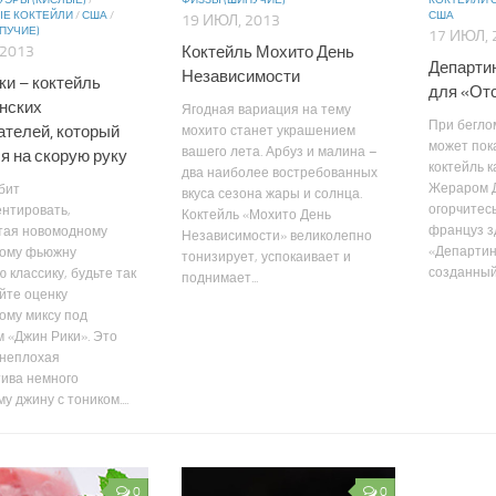
УЭРЫ (КИСЛЫЕ)
/
ФИЗЗЫ (ШИПУЧИЕ)
КОКТЕЙЛИ 
Е КОКТЕЙЛИ
/
США
/
США
19 ИЮЛ, 2013
ПУЧИЕ)
17 ИЮЛ, 
Коктейль Мохито День
 2013
Департин
Независимости
ки – коктейль
для «От
нских
Ягодная вариация на тему
При бегло
ателей, который
мохито станет украшением
может пока
вашего лета. Арбуз и малина –
я на скорую руку
коктейль к
два наиболее востребованных
Жераром Д
бит
вкуса сезона жары и солнца.
огорчитесь
нтировать,
Коктейль «Мохито День
француз зд
тая новомодному
Независимости» великолепно
«Департин
ному фьюжну
тонизирует, успокаивает и
созданный
 классику, будьте так
поднимает...
йте оценку
ому миксу под
 «Джин Рики». Это
 неплохая
тива немного
 джину с тоником....
0
0