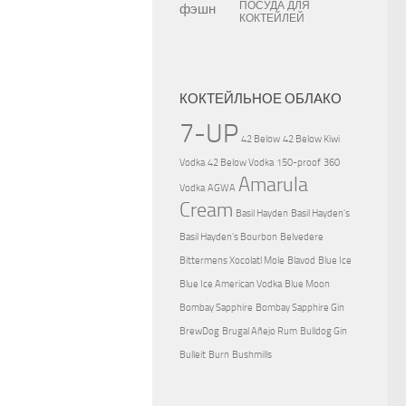
ПОСУДА ДЛЯ
КОКТЕЙЛЕЙ
КОКТЕЙЛЬНОЕ ОБЛАКО
7-UP
42 Below
42 Below Kiwi
Vodka
42 Below Vodka
150-proof
360
Amarula
Vodka
AGWA
Cream
Basil Hayden
Basil Hayden's
Basil Hayden's Bourbon
Belvedere
Bittermens Xocolatl Mole
Blavod
Blue Ice
Blue Ice American Vodka
Blue Moon
Bombay Sapphire
Bombay Sapphire Gin
BrewDog
Brugal Añejo Rum
Bulldog Gin
Bulleit
Burn
Bushmills