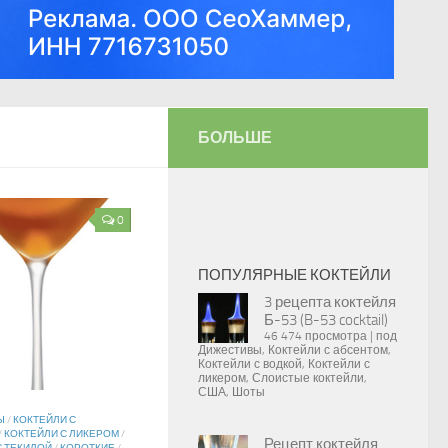
БОЛЬШЕ
0
ПОПУЛЯРНЫЕ КОКТЕЙЛИ
3 рецепта коктейля
Б-53 (B-53 cocktail)
46 474 просмотра
|
под
Дижестивы
,
Коктейли с абсентом
,
Коктейли с водкой
,
Коктейли с
ликером
,
Слоистые коктейли
,
США
,
Шоты
Ы
/
КОКТЕЙЛИ С
/
КОКТЕЙЛИ С ЛИКЕРОМ
/
Рецепт коктейля