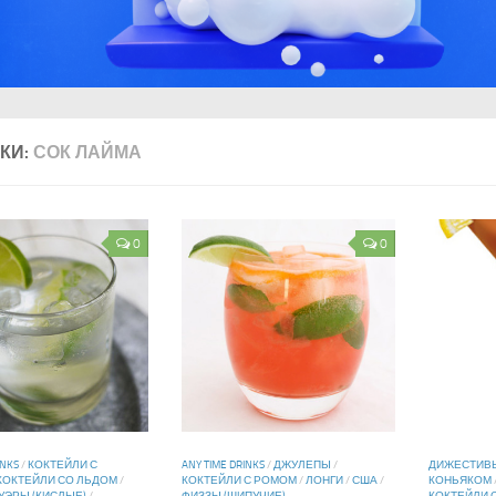
КИ:
СОК ЛАЙМА
0
0
INKS
/
КОКТЕЙЛИ С
ANY TIME DRINKS
/
ДЖУЛЕПЫ
/
ДИЖЕСТИВ
КОКТЕЙЛИ СО ЛЬДОМ
/
КОКТЕЙЛИ С РОМОМ
/
ЛОНГИ
/
США
/
КОНЬЯКОМ