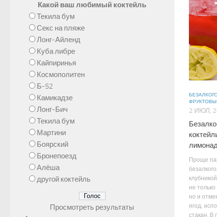
Какой ваш любимый коктейль
Текила бум
Секс на пляже
Лонг-Айленд
Куба либре
Кайпиринья
Космополитен
Б-52
БЕЗАЛКОГ
Камикадзе
ФРУКТОВЫ
Лонг-Бич
2 ИЮЛ, 
Текила бум
Безалко
Мартини
коктейл
Боярский
лимона
Бронепоезд
Проще па
Алёша
безалког
другой коктейль
клубникой
не только
но и отм
ягод, исп
Просмотреть результаты
стакан. В