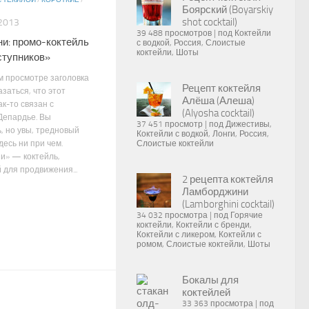
С ТЕКИЛОЙ
/
КОРОТКИЕ
/
Боярский (Boyarskiy
shot cocktail)
2013
39 488 просмотров
|
под
Коктейли
и: промо-коктейль
с водкой
,
Россия
,
Слоистые
коктейли
,
Шоты
ступников»
м просмотре заголовка
Рецепт коктейля
заться, что этот
Алёша (Алеша)
ак-то связан с
(Alyosha cocktail)
епардье. Вы
37 451 просмотр
|
под
Дижестивы
,
, но увы, тредновый
Коктейли с водкой
,
Лонги
,
Россия
,
есь ни при чем.
Слоистые коктейли
и» — коктейль,
 для продвижения...
2 рецепта коктейля
Ламборджини
(Lamborghini cocktail)
34 032 просмотра
|
под
Горячие
коктейли
,
Коктейли с бренди
,
Коктейли с ликером
,
Коктейли с
ромом
,
Слоистые коктейли
,
Шоты
Бокалы для
коктейлей
33 363 просмотра
|
под