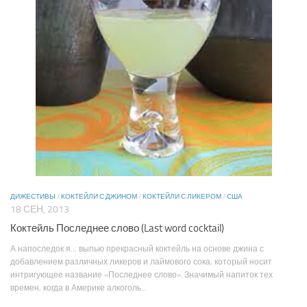
ДИЖЕСТИВЫ
/
КОКТЕЙЛИ С ДЖИНОМ
/
КОКТЕЙЛИ С ЛИКЕРОМ
/
США
18 СЕН, 2013
Коктейль Последнее слово (Last word cocktail)
А напоследок я… выпью прекрасный коктейль на основе джина с
добавлением различных ликеров и лаймового сока, который носит
интригующее название «Последнее слово». Значимый напиток тех
времен, когда в Америке алкоголь...