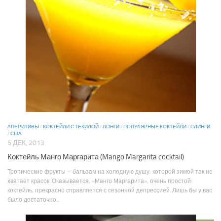
АПЕРИТИВЫ
/
КОКТЕЙЛИ С ТЕКИЛОЙ
/
ЛОНГИ
/
ПОПУЛЯРНЫЕ КОКТЕЙЛИ
/
СЛИНГИ
/
США
5 ДЕК, 2013
Коктейль Манго Маргарита (Mango Margarita cocktail)
Тропические фрукты – бальзам на холодную душу, которой зимой так не
хватает красок. Оказывается, «Манго Маргарита», очень простой
коктейль, прекрасно справляется с сезонной депрессией. Лишь бы у вас
было достаточно...