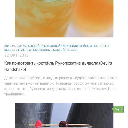
ANY TIME DRINKS
/
КОКТЕЙЛИ С ТЕКИЛОЙ
/
КОКТЕЙЛИ С ЯЙЦОМ
/
КУЛЕРЫ И
КОБЛЕРЫ
/
ЛОНГИ
/
СМЕШАННЫЕ КОКТЕЙЛИ
/
США
22 ОКТ, 2013
Как приготовить коктейль Рукопожатие дьявола (Devil’s
Handshake)
Даже не сомневайтесь, с каждым разом вы будете влюбляться в этот
удивительно вкусный напиток. По правде говоря, жители западных
стран готовят «Рукопожатие дьявола» чаще всего на Halloween. Но с
традициями...
0