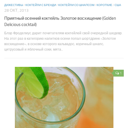
ДИЖЕСТИВЫ
/
КОКТЕЙЛИ С БРЕНДИ
/
КОКТЕЙЛИ СО ШНАПСОМ
/
КОРОТКИЕ
/
США
28 ОКТ, 2013
Приятный осенний коктейль Золотое восхищение (Golden
Delicious сocktail)
Блэр Фроделиус дарит почитателям коктейлей свой очередной шедевр.
На этот раз в категорию напитков осени попал шортдринк «Золотое
восхищение», в основе которого кальвадос, коричный шнапс,
цитрусовый и яблочный соки, мята...
1