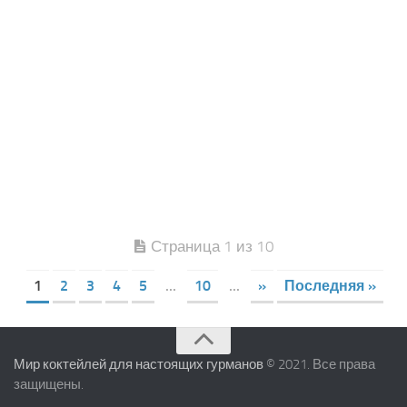
Страница 1 из 10
1
2
3
4
5
...
10
...
»
Последняя »
Мир коктейлей для настоящих гурманов
© 2021. Все права
защищены.