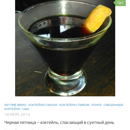
0
ANY TIME DRINKS
/
КОКТЕЙЛИ С ВИСКИ
/
КОКТЕЙЛИ С ПИВОМ
/
ЛОНГИ
/
СМЕШАННЫЕ
КОКТЕЙЛИ
/
США
18 НОЯ, 2013
Черная пятница – коктейль, спасающий в суетный день