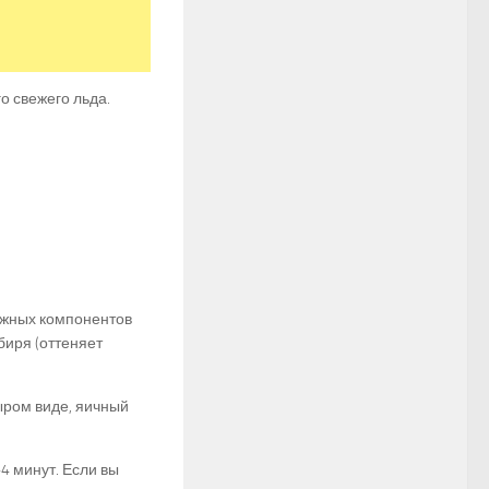
 свежего льда.
ажных компонентов
мбиря (оттеняет
ыром виде, яичный
4 минут. Если вы