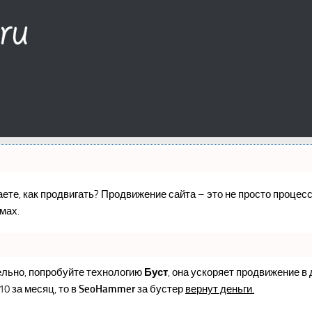
наете, как продвигать? Продвижение сайта – это не просто проце
мах.
ельно, попробуйте технологию
Буст
, она ускоряет продвижение в
10 за месяц, то в
SeoHammer
за бустер
вернут деньги.