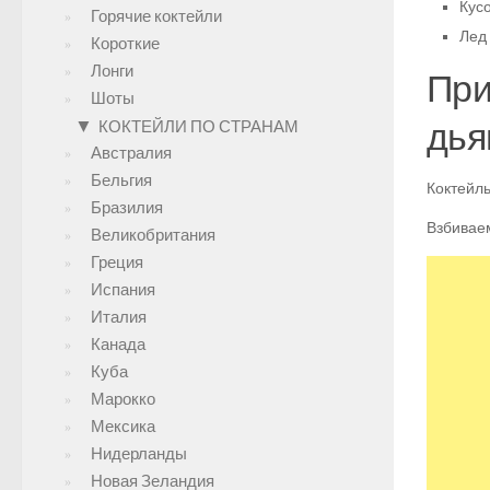
Кусо
Горячие коктейли
Лед 
Короткие
Лонги
При
Шоты
дья
▼
КОКТЕЙЛИ ПО СТРАНАМ
Австралия
Бельгия
Коктейль
Бразилия
Взбиваем
Великобритания
Греция
Испания
Италия
Канада
Куба
Марокко
Мексика
Нидерланды
Новая Зеландия