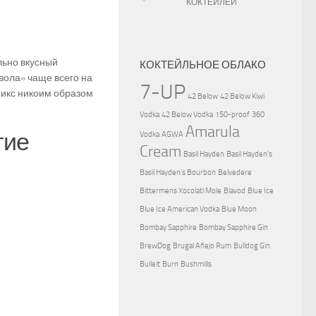
КОКТЕЙЛЕЙ
льно вкусный
КОКТЕЙЛЬНОЕ ОБЛАКО
вола» чаще всего на
7-UP
микс никоим образом
42 Below
42 Below Kiwi
Vodka
42 Below Vodka
150-proof
360
Amarula
тие
Vodka
AGWA
Cream
Basil Hayden
Basil Hayden's
Basil Hayden's Bourbon
Belvedere
Bittermens Xocolatl Mole
Blavod
Blue Ice
Blue Ice American Vodka
Blue Moon
Bombay Sapphire
Bombay Sapphire Gin
BrewDog
Brugal Añejo Rum
Bulldog Gin
Bulleit
Burn
Bushmills