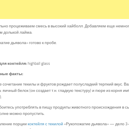
ьно процеживаем смесь в высокий хайболл. Добавляем еще немного
м долькой лайма.
атие дьявола» готово к пробе.
для коктейля:
highball glass
ные факты:
 сочетание текилы и фруктов рождает полусладкий терпкий вкус. В
а: яичный белок (он создает т.н. гладкую текстуру) и пюре из корня и
.
боитесь употреблять в пищу продукты животного происхождения в с
олне можно пропустить.
вление порции
коктейля с текилой
«Рукопожатие дьявола» — дело 3-