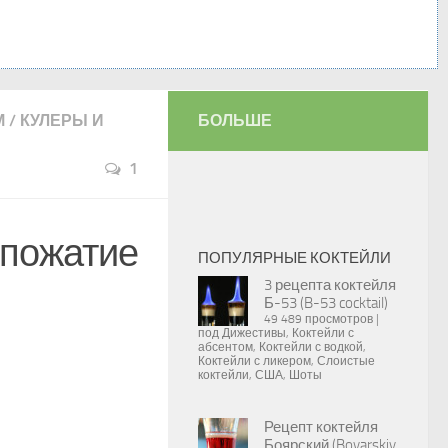
М
/
КУЛЕРЫ И
БОЛЬШЕ
1
опожатие
ПОПУЛЯРНЫЕ КОКТЕЙЛИ
3 рецепта коктейля
Б-53 (B-53 cocktail)
49 489 просмотров
|
под
Дижестивы
,
Коктейли с
абсентом
,
Коктейли с водкой
,
Коктейли с ликером
,
Слоистые
коктейли
,
США
,
Шоты
Рецепт коктейля
Боярский (Boyarskiy