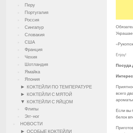
Перу
Португалия
Россия
Обязател
Сингапур
Украшае
Словакия
США
«Рукопож
Франция
Enjoy!
Чехия
Шотландия
Посуда 
Ямайка
Интерес
Япония
►
КОКТЕЙЛИ ПО ТЕМПЕРАТУРЕ
Приятное
всего дв
►
КОКТЕЙЛИ С МЯТОЙ
ароматы)
▼
КОКТЕЙЛИ С ЯЙЦОМ
Флипы
Если вы 
Эгг-ног
белок вп
НОВОСТИ
Пригото
►
ОСОБЫЕ КОКТЕЙЛИ