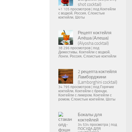
shot cocktail)
41 105 просмотров
|
под
Коктейли
с водкой
,
Россия
,
Слоистые
коктейли
,
Шоты
Рецепт коктейля
Алёша (Алеша)
(Alyosha cocktail)
38 296 просмотров
|
под
Дижестивы
,
Коктейли с водкой
,
Лонги
,
Россия
,
Слоистые коктейли
2 рецепта коктейля
Ламборджини
(Lamborghini cocktail)
34 795 просмотров
|
под
Горячие
коктейли
,
Коктейли с бренди
,
Коктейли с ликером
,
Коктейли с
ромом
,
Слоистые коктейли
,
Шоты
Бокалы для
коктейлей
34 534 просмотра
|
под
ПОСУДА ДЛЯ