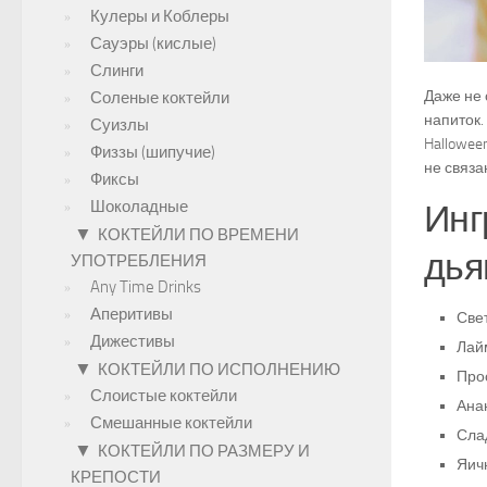
Кулеры и Коблеры
Сауэры (кислые)
Слинги
Даже не 
Соленые коктейли
напиток.
Суизлы
Hallowee
Физзы (шипучие)
не связа
Фиксы
Шоколадные
Инг
▼
КОКТЕЙЛИ ПО ВРЕМЕНИ
дья
УПОТРЕБЛЕНИЯ
Any Time Drinks
Аперитивы
Све
Дижестивы
Лай
▼
КОКТЕЙЛИ ПО ИСПОЛНЕНИЮ
Про
Слоистые коктейли
Ана
Смешанные коктейли
Слад
▼
КОКТЕЙЛИ ПО РАЗМЕРУ И
Яичн
КРЕПОСТИ