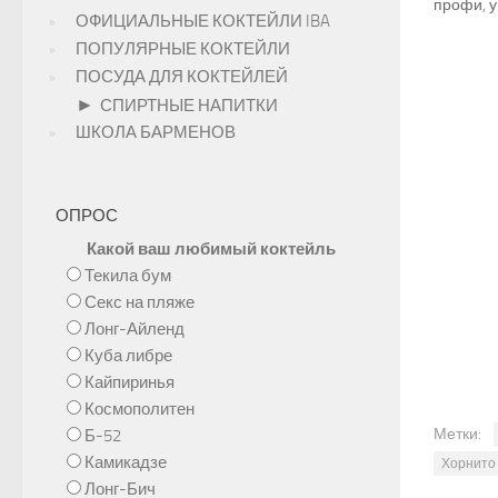
профи, у
ОФИЦИАЛЬНЫЕ КОКТЕЙЛИ IBA
ПОПУЛЯРНЫЕ КОКТЕЙЛИ
ПОСУДА ДЛЯ КОКТЕЙЛЕЙ
►
СПИРТНЫЕ НАПИТКИ
ШКОЛА БАРМЕНОВ
ОПРОС
Какой ваш любимый коктейль
Текила бум
Секс на пляже
Лонг-Айленд
Куба либре
Кайпиринья
Космополитен
Метки:
Б-52
Камикадзе
Хорнито
Лонг-Бич