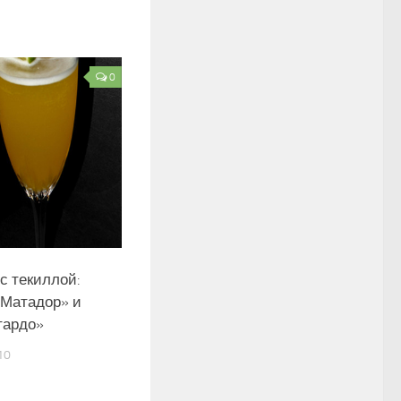
0
с текиллой:
 Матадор» и
тардо»
10