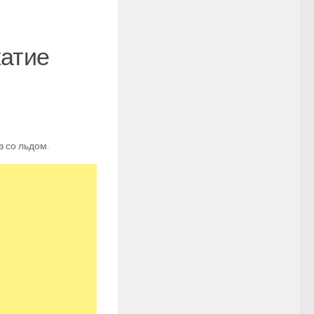
жатие
з со льдом.