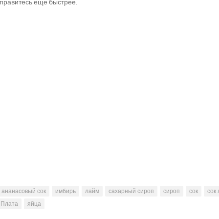
правитесь еще быстрее.
ананасовый сок
имбирь
лайм
сахарный сироп
сироп
сок
сок
 Плата
яйца