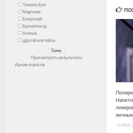
Текила бум
ПОХ
Мартини
Боярский
Бронепоезд
Алёша
другой коктейль
Просмотреть результаты
Архив опросов
Полярн
Напито
ликеро
яичным
19 ФЕВ, 