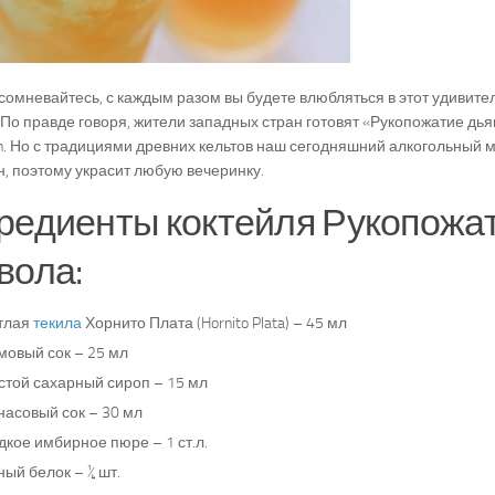
сомневайтесь, с каждым разом вы будете влюбляться в этот удивите
 По правде говоря, жители западных стран готовят «Рукопожатие дья
n. Но с традициями древних кельтов наш сегодняшний алкогольный 
н, поэтому украсит любую вечеринку.
редиенты коктейля Рукопожа
вола:
тлая
текила
Хорнито Плата (Hornito Plata) – 45 мл
мовый сок – 25 мл
стой сахарный сироп – 15 мл
насовый сок – 30 мл
кое имбирное пюре – 1 ст.л.
ый белок – ¼ шт.