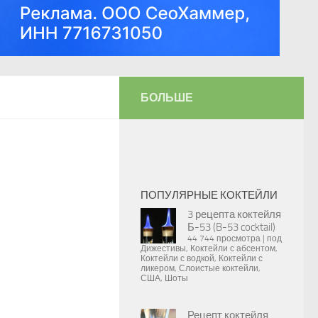
БОЛЬШЕ
ПОПУЛЯРНЫЕ КОКТЕЙЛИ
3 рецепта коктейля
Б-53 (B-53 cocktail)
44 744 просмотра
|
под
Дижестивы
,
Коктейли с абсентом
,
Коктейли с водкой
,
Коктейли с
ликером
,
Слоистые коктейли
,
США
,
Шоты
Рецепт коктейля