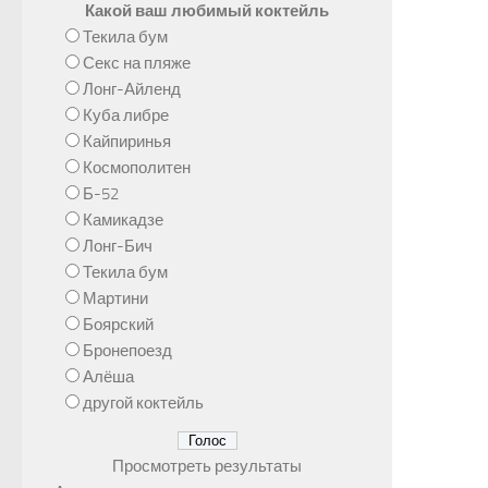
Какой ваш любимый коктейль
Текила бум
Секс на пляже
Лонг-Айленд
Куба либре
Кайпиринья
Космополитен
Б-52
Камикадзе
Лонг-Бич
Текила бум
Мартини
Боярский
Бронепоезд
Алёша
другой коктейль
Просмотреть результаты