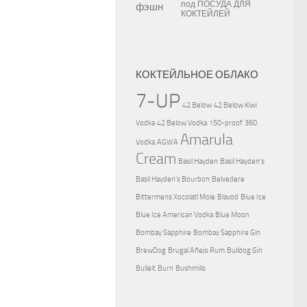
под
ПОСУДА ДЛЯ
КОКТЕЙЛЕЙ
КОКТЕЙЛЬНОЕ ОБЛАКО
7-UP
42 Below
42 Below Kiwi
Vodka
42 Below Vodka
150-proof
360
Amarula
Vodka
AGWA
Cream
Basil Hayden
Basil Hayden's
Basil Hayden's Bourbon
Belvedere
Bittermens Xocolatl Mole
Blavod
Blue Ice
Blue Ice American Vodka
Blue Moon
Bombay Sapphire
Bombay Sapphire Gin
BrewDog
Brugal Añejo Rum
Bulldog Gin
Bulleit
Burn
Bushmills