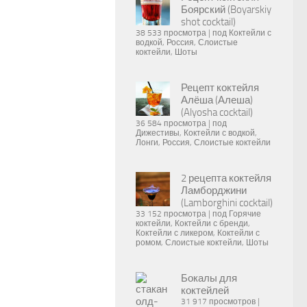
Боярский (Boyarskiy
shot cocktail)
38 533 просмотра
|
под
Коктейли с
водкой
,
Россия
,
Слоистые
коктейли
,
Шоты
Рецепт коктейля
Алёша (Алеша)
(Alyosha cocktail)
36 584 просмотра
|
под
Дижестивы
,
Коктейли с водкой
,
Лонги
,
Россия
,
Слоистые коктейли
2 рецепта коктейля
Ламборджини
(Lamborghini cocktail)
33 152 просмотра
|
под
Горячие
коктейли
,
Коктейли с бренди
,
Коктейли с ликером
,
Коктейли с
ромом
,
Слоистые коктейли
,
Шоты
Бокалы для
коктейлей
31 917 просмотров
|