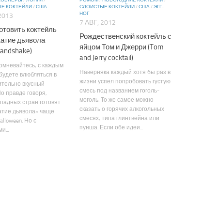
 КОБЛЕРЫ
/
ЛОНГИ
/
РОМОМ
/
НОВОГОДНИЕ КОКТЕЙЛИ
/
Е КОКТЕЙЛИ
/
США
СЛОИСТЫЕ КОКТЕЙЛИ
/
США
/
ЭГГ-
НОГ
2013
7 АВГ, 2012
готовить коктейль
Рождественский коктейль с
атие дьявола
яйцом Том и Джерри (Tom
 Handshake)
and Jerry cocktail)
омневайтесь, с каждым
Наверняка каждый хотя бы раз в
будете влюбляться в
жизни успел попробовать густую
ительно вкусный
смесь под названием гоголь-
По правде говоря,
моголь. То же самое можно
падных стран готовят
сказать о горячих алкогольных
атие дьявола» чаще
смесях, типа глинтвейна или
alloween. Но с
пунша. Если обе идеи...
и...