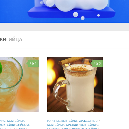
КИ:
ЯЙЦА
1
0
INKS
/
КОКТЕЙЛИ С
ГОРЯЧИЕ КОКТЕЙЛИ
/
ДИЖЕСТИВЫ
/
КОКТЕЙЛИ С ЯЙЦОМ
/
КОКТЕЙЛИ С БРЕНДИ
/
КОКТЕЙЛИ С