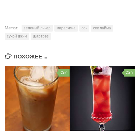
Метки:
зеленый ликер
мараскина
сок
сок лайма
сухой джин
Шартрез
ПОХОЖЕЕ ...
0
0