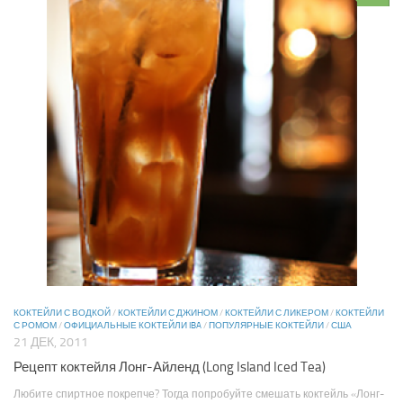
КОКТЕЙЛИ С ВОДКОЙ
/
КОКТЕЙЛИ С ДЖИНОМ
/
КОКТЕЙЛИ С ЛИКЕРОМ
/
КОКТЕЙЛИ
С РОМОМ
/
ОФИЦИАЛЬНЫЕ КОКТЕЙЛИ IBA
/
ПОПУЛЯРНЫЕ КОКТЕЙЛИ
/
США
21 ДЕК, 2011
Рецепт коктейля Лонг-Айленд (Long Island Iced Tea)
Любите спиртное покрепче? Тогда попробуйте смешать коктейль «Лонг-