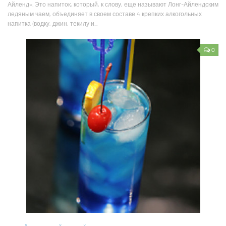
Айленд». Это напиток, который, к слову, еще называют Лонг-Айлендским
ледяным чаем, объединяет в своем составе 4 крепких алкогольных
напитка (водку, джин, текилу и...
0