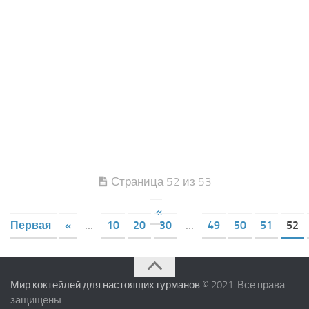
Страница 52 из 53
«
Первая
«
...
10
20
30
...
49
50
51
52
Мир коктейлей для настоящих гурманов
© 2021. Все права
защищены.