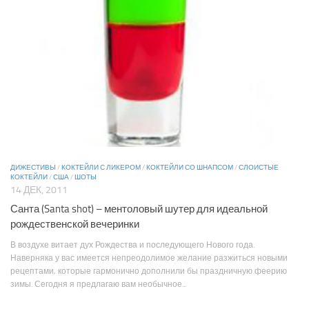
ДИЖЕСТИВЫ
/
КОКТЕЙЛИ С ЛИКЕРОМ
/
КОКТЕЙЛИ СО ШНАПСОМ
/
СЛОИСТЫЕ
КОКТЕЙЛИ
/
США
/
ШОТЫ
14 ДЕК, 2011
Санта (Santa shot) – ментоловый шутер для идеальной
рождественской вечеринки
В воздухе витает дух Рождества и последующего Нового года.
Наверняка у вас имеется непреодолимое желание разжиться новыми
рецептами, которые гармонично дополнили бы праздничную феерию
зимы. Сегодня я предлагаю вам необычное...