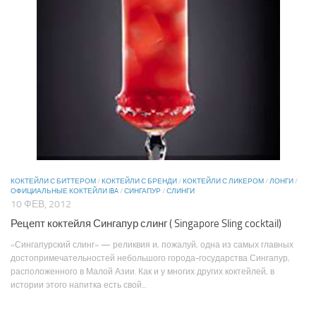
КОКТЕЙЛИ С БИТТЕРОМ
/
КОКТЕЙЛИ С БРЕНДИ
/
КОКТЕЙЛИ С ЛИКЕРОМ
/
ЛОНГИ
/
ОФИЦИАЛЬНЫЕ КОКТЕЙЛИ IBA
/
СИНГАПУР
/
СЛИНГИ
10 ФЕВ, 2012
Рецепт коктейля Сингапур слинг ( Singapore Sling cocktail)
«Сингапурский слинг» — реликвия и, пожалуй, одна из самых главных
достопримечательностей небольшого города-государства Сингапур,
расположенного в Малой Азии. Как и у многих других коктейлей, в
истории этого напитка есть свой...