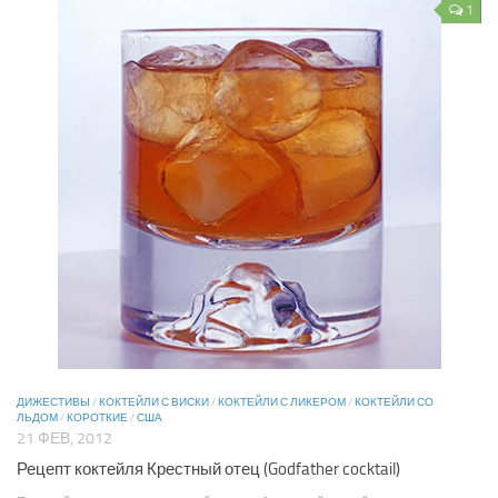
1
ДИЖЕСТИВЫ
/
КОКТЕЙЛИ С ВИСКИ
/
КОКТЕЙЛИ С ЛИКЕРОМ
/
КОКТЕЙЛИ СО
ЛЬДОМ
/
КОРОТКИЕ
/
США
21 ФЕВ, 2012
Рецепт коктейля Крестный отец (Godfather cocktail)