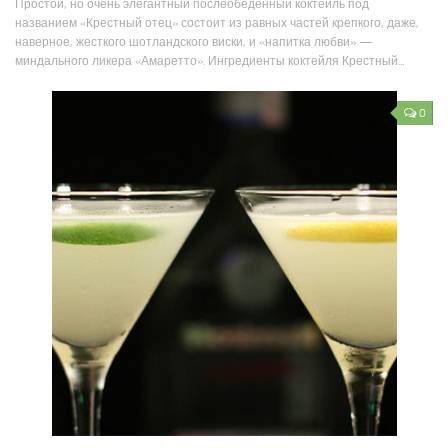
Простой, но очень элегантный послеобеденный коктейль под
названием «Крестный отец» состоит из равных частей крепкого, даже,
наверное, жесткого шотландского виски, и «напитка любви» —
миндального ликера «Амаретто». Ингредиенты коктейля Крестный...
0