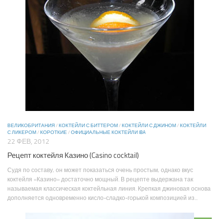
ВЕЛИКОБРИТАНИЯ
/
КОКТЕЙЛИ С БИТТЕРОМ
/
КОКТЕЙЛИ С ДЖИНОМ
/
КОКТЕЙЛИ
С ЛИКЕРОМ
/
КОРОТКИЕ
/
ОФИЦИАЛЬНЫЕ КОКТЕЙЛИ IBA
22 ФЕВ, 2012
Рецепт коктейля Казино (Casino cocktail)
Судя по составу, он может показаться очень простым, однако вкус
коктейля «Казино» достаточно мощный. В рецепте выдержана так
называемая классическая коктейльная линия. Крепкая джиновая основа
дополняется одновременно кисло-сладко-горькой композицией из...