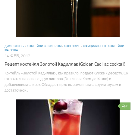
ДИЖЕСТИВЫ
/
КОКТЕЙЛИ С ЛИКЕРОМ
/
КОРОТКИЕ
/
ОФИЦИАЛЬНЫЕ КОКТЕЙЛИ
IBA
/
США
14 ФЕВ, 2012
Рецепт коктейля Золотой Кадиллак (Golden Cadillac cocktail)
Коктейль «Золотой Кадиллак», как правило, подают ближе к десерту. Он
готовится на основе двух ликеров (Гальяно и Крем де Какао) с
добавлением сливок. Обладает ярко выраженным сладким вкусом и
достаточной...
0