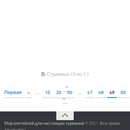
Страница 49 из 53
«
Первая
«
...
10
20
30
...
47
48
49
50
»
Мир коктейлей для настоящих гурманов
© 2021. Все права
защищены.