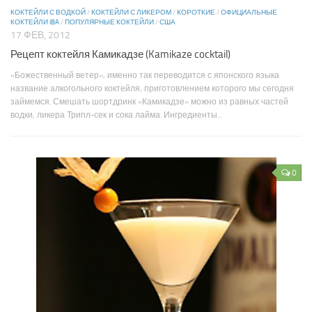
КОКТЕЙЛИ С ВОДКОЙ
/
КОКТЕЙЛИ С ЛИКЕРОМ
/
КОРОТКИЕ
/
ОФИЦИАЛЬНЫЕ
КОКТЕЙЛИ IBA
/
ПОПУЛЯРНЫЕ КОКТЕЙЛИ
/
США
17 ФЕВ, 2012
Рецепт коктейля Камикадзе (Kamikaze cocktail)
«Божественный ветер», именно так переводится с японского языка
название алкогольного коктейля, приготовлением которого мы сегодня
займемся. Смешать шортдринк «Камикадзе» можно из равных частей
водки, ликера Трипл-сек и сока лайма. Ингредиенты...
0