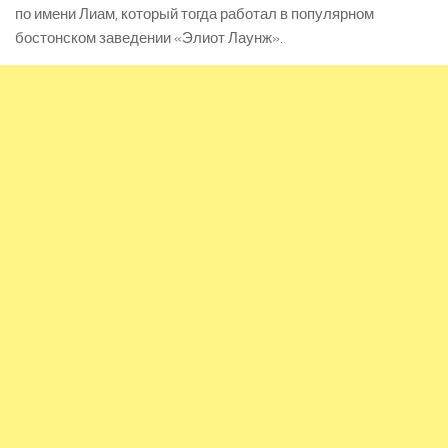
по имени Лиам, который тогда работал в популярном
бостонском заведении «Элиот Лаунж».