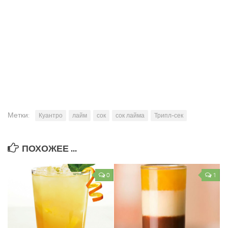
Метки:
Куантро
лайм
сок
сок лайма
Трипл-сек
ПОХОЖЕЕ ...
0
1