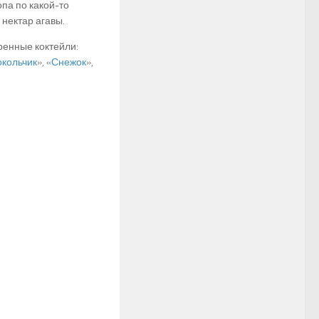
па по какой-то
 нектар агавы.
енные коктейли:
кольчик
», «
Снежок
»,