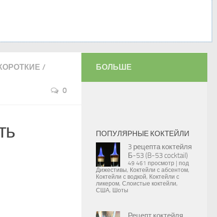
КОРОТКИЕ
/
БОЛЬШЕ
0
ть
ПОПУЛЯРНЫЕ КОКТЕЙЛИ
3 рецепта коктейля
Б-53 (B-53 cocktail)
49 461 просмотр
|
под
Дижестивы
,
Коктейли с абсентом
,
Коктейли с водкой
,
Коктейли с
ликером
,
Слоистые коктейли
,
США
,
Шоты
Рецепт коктейля