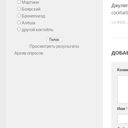
Мартини
Джулеп)
Боярский
cocktail)
Бронепоезд
23 ФЕВ, 
Алёша
другой коктейль
Просмотреть результаты
ДОБА
Архив опросов
Комм
Имя
*