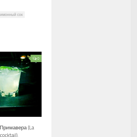
лимонный сок
0
Примавера (La
ocktail).