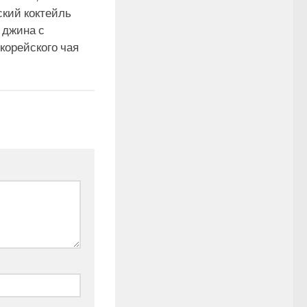
ский коктейль
 джина с
корейского чая
3