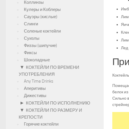
Коллинзы
Имби
Кулеры и Коблеры
Сауэры (кислые)
Лим
Слинги
Яичн
Соленые коктейли
Кле
Суизлы
Лим
Физзы (шипучие)
Лед 
Фиксы
При
Шоколадные
▼
КОКТЕЙЛИ ПО ВРЕМЕНИ
УПОТРЕБЛЕНИЯ
Коктейль
Any Time Drinks
Помещаем
Аперитивы
белок из
Дижестивы
Сильно в
►
КОКТЕЙЛИ ПО ИСПОЛНЕНИЮ
стрейнер
▼
КОКТЕЙЛИ ПО РАЗМЕРУ И
КРЕПОСТИ
Горячие коктейли