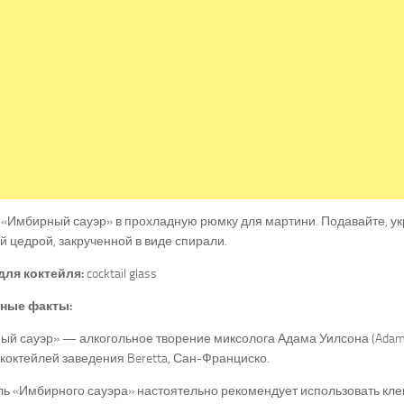
«Имбирный сауэр» в прохладную рюмку для мартини. Подавайте, ук
 цедрой, закрученной в виде спирали.
для коктейля:
cocktail glass
ные факты:
й сауэр» — алкогольное творение миксолога Адама Уилсона (Adam W
коктейлей заведения Beretta, Сан-Франциско.
ь «Имбирного сауэра» настоятельно рекомендует использовать кле