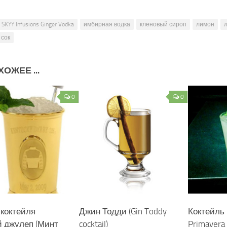
SKYY Infusions Ginger Vodka
имбирная водка
кленовый сироп
лимон
сок
ОЖЕЕ ...
0
0
 коктейля
Джин Тодди (Gin Toddy
Коктейль 
 джулеп (Минт
cocktail)
Primavera c