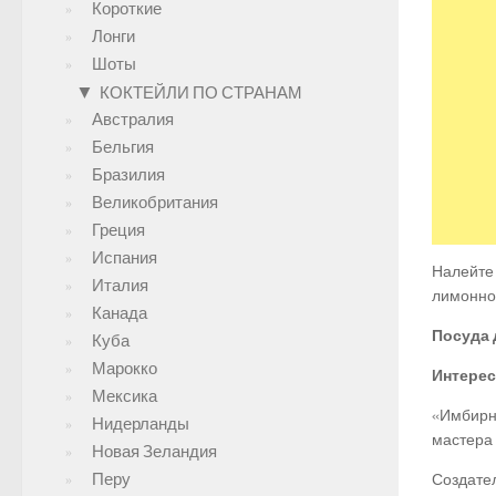
Короткие
Лонги
Шоты
▼
КОКТЕЙЛИ ПО СТРАНАМ
Австралия
Бельгия
Бразилия
Великобритания
Греция
Испания
Налейте 
Италия
лимонной
Канада
Посуда 
Куба
Марокко
Интерес
Мексика
«Имбирны
Нидерланды
мастера 
Новая Зеландия
Перу
Создател