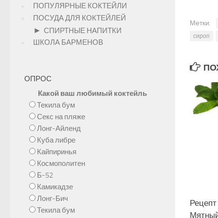
ПОПУЛЯРНЫЕ КОКТЕЙЛИ
ПОСУДА ДЛЯ КОКТЕЙЛЕЙ
Метки:
►
СПИРТНЫЕ НАПИТКИ
сироп
ШКОЛА БАРМЕНОВ
ПОХ
ОПРОС
Какой ваш любимый коктейль
Текила бум
Секс на пляже
Лонг-Айленд
Куба либре
Кайпиринья
Космополитен
Б-52
Камикадзе
Лонг-Бич
Рецепт
Текила бум
Мятный