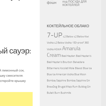
под
ПОСУДА ДЛЯ
КОКТЕЙЛЕЙ
КОКТЕЙЛЬНОЕ ОБЛАКО
7-UP
42 Below
42 Below Kiwi
Vodka
42 Below Vodka
150-proof
360
Amarula
й сауэр:
Vodka
AGWA
Cream
Basil Hayden
Basil Hayden's
Basil Hayden's Bourbon
Belvedere
Bittermens Xocolatl Mole
Blavod
Blue Ice
й лимонный сок,
Blue Ice American Vodka
Blue Moon
ышку смесителя.
 откройте крышку
Bombay Sapphire
Bombay Sapphire Gin
BrewDog
Brugal Añejo Rum
Bulldog Gin
Bulleit
Burn
Bushmills