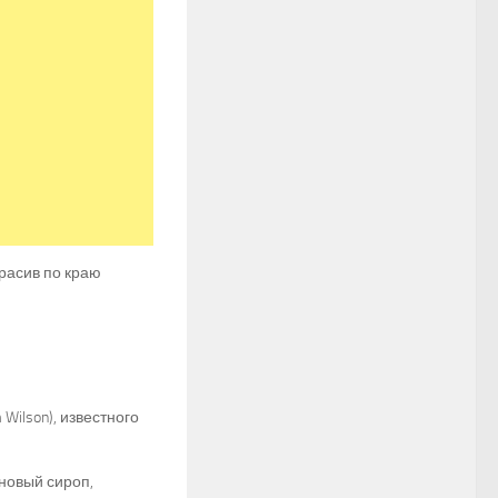
расив по краю
ilson), известного
новый сироп,