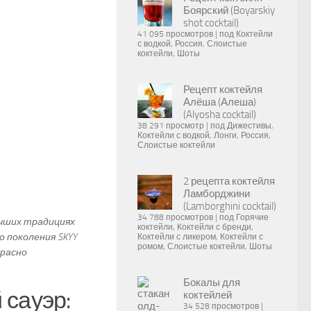
Боярский (Boyarskiy
shot cocktail)
41 095 просмотров
|
под
Коктейли
с водкой
,
Россия
,
Слоистые
коктейли
,
Шоты
Рецепт коктейля
Алёша (Алеша)
(Alyosha cocktail)
38 291 просмотр
|
под
Дижестивы
,
Коктейли с водкой
,
Лонги
,
Россия
,
Слоистые коктейли
2 рецепта коктейля
Ламборджини
(Lamborghini cocktail)
34 788 просмотров
|
под
Горячие
учших традициях
коктейли
,
Коктейли с бренди
,
о поколения SKYY
Коктейли с ликером
,
Коктейли с
ромом
,
Слоистые коктейли
,
Шоты
красно
Бокалы для
 сауэр:
коктейлей
34 528 просмотров
|