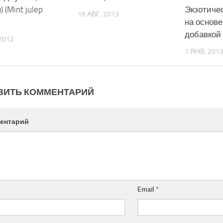
 (Mint julep
Экзотиче
16 АВГ, 2013
на основе
добавкой 
2012
7 ЯНВ, 201
ВИТЬ КОММЕНТАРИЙ
ентарий
Email
*