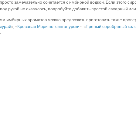
просто замечательно сочетается с имбирной водкой. Если этого сиро
под рукой не оказалось, попробуйте добавить простой сахарный или
ям имбирных ароматов можно предложить приготовить такие провер
мурай
», «
Кровавая Мэри по-сингапурски
», «
Пряный серебряный коло
.