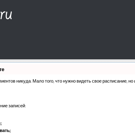
те
клиентов никуда. Мало того, что нужно видеть свое расписание, н
ние записей:
;
вать;