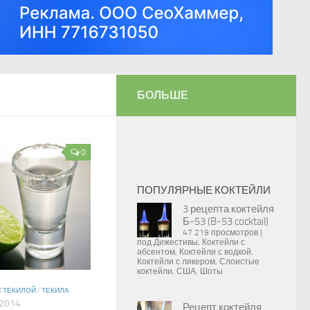
БОЛЬШЕ
0
ПОПУЛЯРНЫЕ КОКТЕЙЛИ
3 рецепта коктейля
Б-53 (B-53 cocktail)
47 219 просмотров
|
под
Дижестивы
,
Коктейли с
абсентом
,
Коктейли с водкой
,
Коктейли с ликером
,
Слоистые
коктейли
,
США
,
Шоты
С ТЕКИЛОЙ
/
ТЕКИЛА
2014
Рецепт коктейля