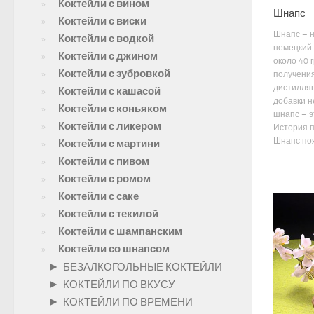
Коктейли с вином
Шнапс
Коктейли с виски
Шнапс – 
Коктейли с водкой
немецкий 
Коктейли с джином
около 40 
Коктейли с зубровкой
получени
дистилляц
Коктейли с кашасой
добавки н
Коктейли с коньяком
шнапс – э
Коктейли с ликером
История 
Шнапс поя
Коктейли с мартини
Коктейли с пивом
Коктейли с ромом
Коктейли с саке
Коктейли с текилой
Коктейли с шампанским
Коктейли со шнапсом
►
БЕЗАЛКОГОЛЬНЫЕ КОКТЕЙЛИ
►
КОКТЕЙЛИ ПО ВКУСУ
►
КОКТЕЙЛИ ПО ВРЕМЕНИ