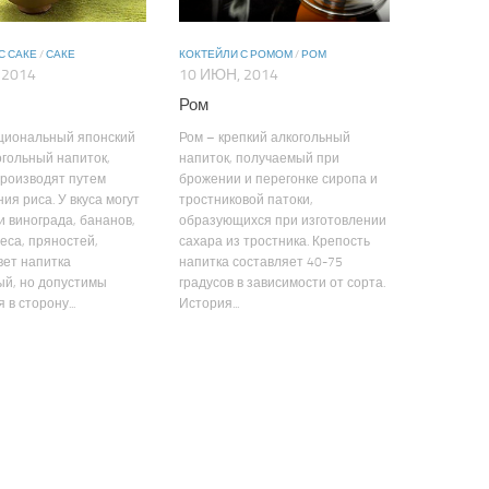
С САКЕ
/
САКЕ
КОКТЕЙЛИ С РОМОМ
/
РОМ
 2014
10 ИЮН, 2014
Ром
ациональный японский
Ром – крепкий алкогольный
гольный напиток,
напиток, получаемый при
производят путем
брожении и перегонке сиропа и
ия риса. У вкуса могут
тростниковой патоки,
и винограда, бананов,
образующихся при изготовлении
реса, пряностей,
сахара из тростника. Крепость
вет напитка
напитка составляет 40-75
ый, но допустимы
градусов в зависимости от сорта.
в сторону...
История...