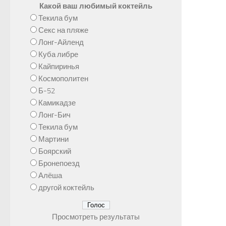
Какой ваш любимый коктейль
Текила бум
Секс на пляже
Лонг-Айленд
Куба либре
Кайпиринья
Космополитен
Б-52
Камикадзе
Лонг-Бич
Текила бум
Мартини
Боярский
Бронепоезд
Алёша
другой коктейль
Просмотреть результаты