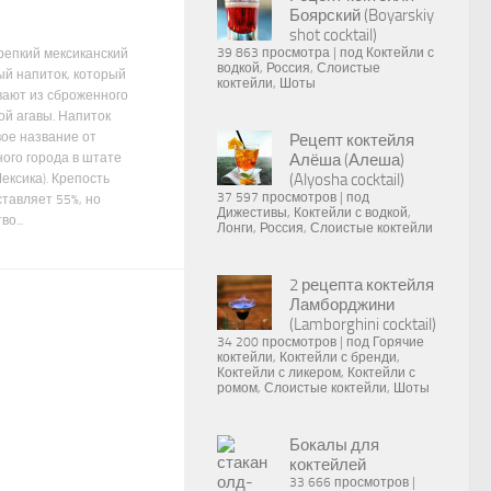
Боярский (Boyarskiy
shot cocktail)
39 863 просмотра
|
под
Коктейли с
крепкий мексиканский
водкой
,
Россия
,
Слоистые
ый напиток, который
коктейли
,
Шоты
вают из сброженного
ой агавы. Напиток
вое название от
Рецепт коктейля
ого города в штате
Алёша (Алеша)
(Alyosha cocktail)
ексика). Крепость
37 597 просмотров
|
под
ставляет 55%, но
Дижестивы
,
Коктейли с водкой
,
о...
Лонги
,
Россия
,
Слоистые коктейли
2 рецепта коктейля
Ламборджини
(Lamborghini cocktail)
34 200 просмотров
|
под
Горячие
коктейли
,
Коктейли с бренди
,
Коктейли с ликером
,
Коктейли с
ромом
,
Слоистые коктейли
,
Шоты
Бокалы для
коктейлей
33 666 просмотров
|