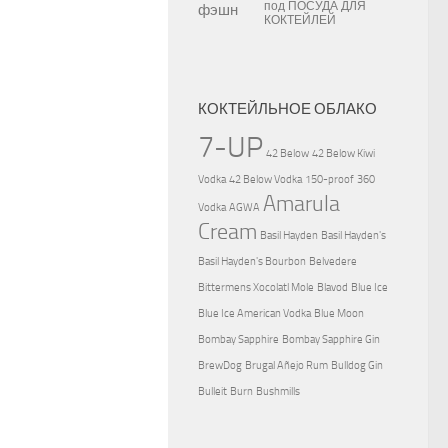
под
ПОСУДА ДЛЯ
КОКТЕЙЛЕЙ
КОКТЕЙЛЬНОЕ ОБЛАКО
7-UP
42 Below
42 Below Kiwi
Vodka
42 Below Vodka
150-proof
360
Amarula
Vodka
AGWA
Cream
Basil Hayden
Basil Hayden's
Basil Hayden's Bourbon
Belvedere
Bittermens Xocolatl Mole
Blavod
Blue Ice
Blue Ice American Vodka
Blue Moon
Bombay Sapphire
Bombay Sapphire Gin
BrewDog
Brugal Añejo Rum
Bulldog Gin
Bulleit
Burn
Bushmills