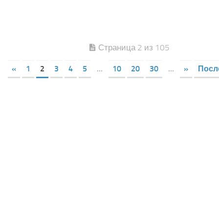
Страница 2 из 105
«
1
2
3
4
5
...
10
20
30
...
»
Посл