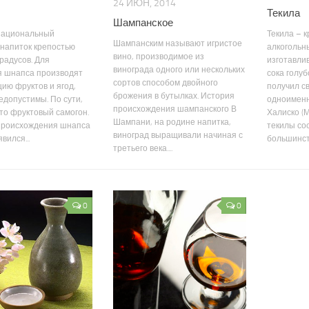
24 ИЮН, 2014
Текила
Шампанское
национальный
Текила – 
Шампанским называют игристое
напиток крепостью
алкогольн
вино, производимое из
градусов. Для
изготавли
винограда одного или нескольких
я шнапса производят
сока голуб
сортов способом двойного
ию фруктов и ягод,
получил с
брожения в бутылках. История
едопустимы. По сути,
одноименн
происхождения шампанского В
то фруктовый самогон.
Халиско (М
Шампани, на родине напитка,
происхождения шнапса
текилы со
виноград выращивали начиная с
вился...
большинств
третьего века....
0
0