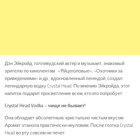
Дэн Эйкройд, голливудский актер и музыкант, знакомый
зрителю по кинолентам «Яйцеголовые», «Охотники за
приведениями» и др., вдохновленный легендой, создал
легендарную водку Crystal Head. По мнению Эйкройда, этот
напиток подарит просветление всем, кто его попробует.
Crystal Head Vodka – чище не бывает!
Она обладает абсолютным, кристально чистым вкусом.
Аромат этанола практически неуловим. После глотка Crystal
Head во рту совсем не печет.