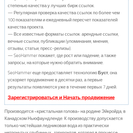
степенью качества у лучших бирж ссылок.
— Регулярная проверка качества ссылок по более чем
100 показателям и ежедневный пересчет показателей
качества проекта.
— Все известные форматы ссылок: арендные ссылки,
вечные ссылки, публикации (упоминания, мнения,
отзывы, статьи, пресс-релизы).
— SeoHammer покажет, где рост или падение, а также
запросы, на которые нужно обратить внимание.
SeoHammer еще предоставляет технологию
Буст
, она
ускоряет продвижение в десятки раз, а первые
результаты появляются уже в течение первых 7 дней.
Зарегистрироваться и Начать продвижение
Производится «кристальная голова» на родине Эйкройда, в
Канадском Ньюфаундленде. К производству допускается
только чистейшая ледниковая вода из практически
нетронутых глубинных горизонтов, которая в процессе