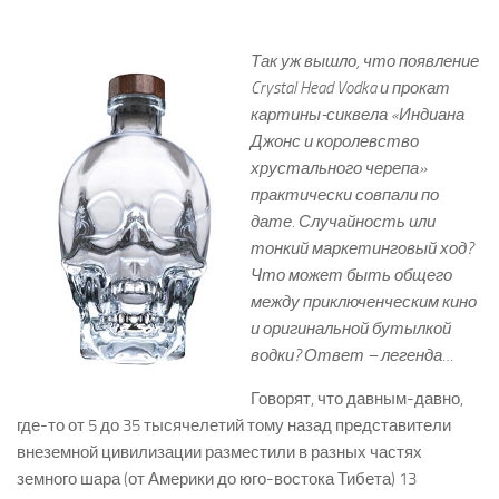
Так уж вышло, что появление
Crystal Head Vodka и прокат
картины-сиквела «Индиана
Джонс и королевство
хрустального черепа»
практически совпали по
дате. Случайность или
тонкий маркетинговый ход?
Что может быть общего
между приключенческим кино
и оригинальной бутылкой
водки? Ответ – легенда…
Говорят, что давным-давно,
где-то от 5 до 35 тысячелетий тому назад представители
внеземной цивилизации разместили в разных частях
земного шара (от Америки до юго-востока Тибета) 13