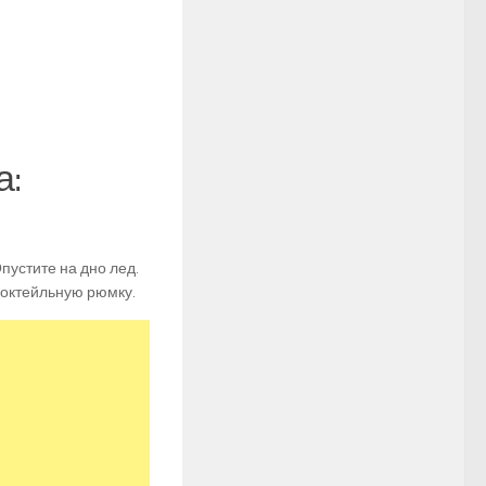
а:
пустите на дно лед.
коктейльную рюмку.