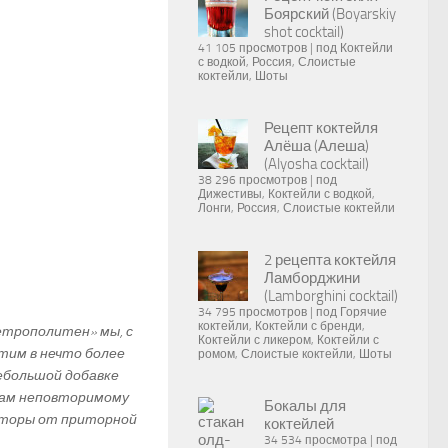
Боярский (Boyarskiy
shot cocktail)
41 105 просмотров
|
под
Коктейли
с водкой
,
Россия
,
Слоистые
коктейли
,
Шоты
Рецепт коктейля
Алёша (Алеша)
(Alyosha cocktail)
38 296 просмотров
|
под
Дижестивы
,
Коктейли с водкой
,
Лонги
,
Россия
,
Слоистые коктейли
2 рецепта коктейля
Ламборджини
(Lamborghini cocktail)
34 795 просмотров
|
под
Горячие
коктейли
,
Коктейли с бренди
,
етрополитен» мы, с
Коктейли с ликером
,
Коктейли с
тим в нечто более
ромом
,
Слоистые коктейли
,
Шоты
ебольшой добавке
угам неповторимому
Бокалы для
пторы от приторной
коктейлей
34 534 просмотра
|
под