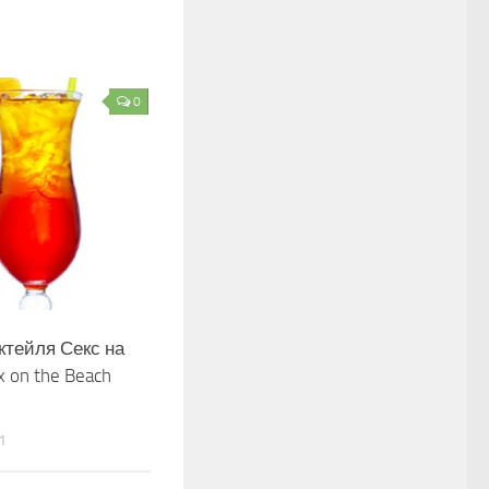
0
ктейля Секс на
x on the Beach
1