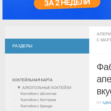
АПЕР
С МАР
РАЗДЕЛЫ
Фаб
апе
КОКТЕЙЛЬНАЯ КАРТА
▼
АЛКОГОЛЬНЫЕ КОКТЕЙЛИ
вку
Коктейли с абсентом
Коктейли с биттером
ОТ
АДМ
Коктейли с бренди