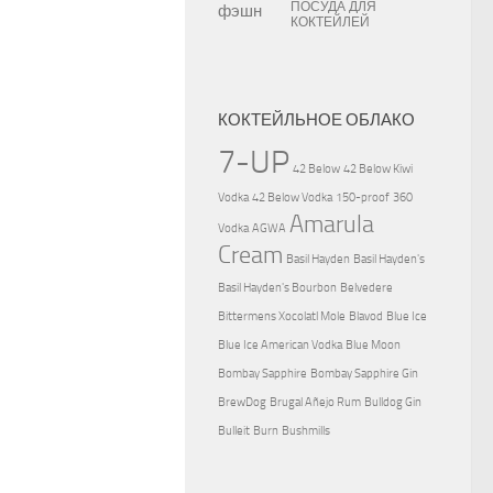
ПОСУДА ДЛЯ
КОКТЕЙЛЕЙ
КОКТЕЙЛЬНОЕ ОБЛАКО
7-UP
42 Below
42 Below Kiwi
Vodka
42 Below Vodka
150-proof
360
Amarula
Vodka
AGWA
Cream
Basil Hayden
Basil Hayden's
Basil Hayden's Bourbon
Belvedere
Bittermens Xocolatl Mole
Blavod
Blue Ice
Blue Ice American Vodka
Blue Moon
Bombay Sapphire
Bombay Sapphire Gin
BrewDog
Brugal Añejo Rum
Bulldog Gin
Bulleit
Burn
Bushmills