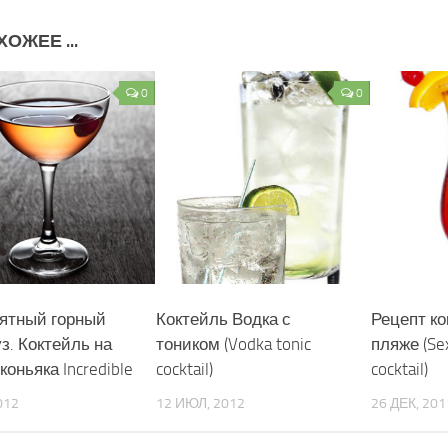
ОЖЕЕ ...
0
0
ятный горный
Коктейль Водка с
Рецепт ко
з. Коктейль на
тоником (Vodka tonic
пляже (Se
коньяка Incredible
cocktail)
cocktail)
012
12 ИЮЛ, 2012
26 ДЕК, 201