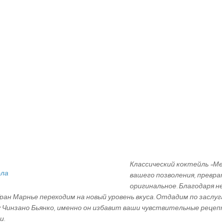
Классический коктейль «М
вашего позволения, превра
оригинальное. Благодаря н
Гран Марнье переходим на новый уровень вкуса. Отдадим по засл
 Чинзано Бьянко, именно он избавит ваши чувствительные реце
и.