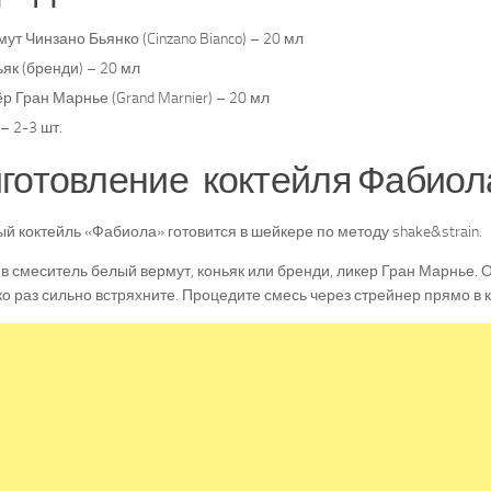
ут Чинзано Бьянко (Cinzano Bianco) – 20 мл
як (бренди) – 20 мл
р Гран Марнье (Grand Marnier) – 20 мл
– 2-3 шт.
готовление коктейля Фабиол
й коктейль «Фабиола» готовится в шейкере по методу shake&strain.
в смеситель белый вермут, коньяк или бренди, ликер Гран Марнье. О
о раз сильно встряхните. Процедите смесь через стрейнер прямо в 