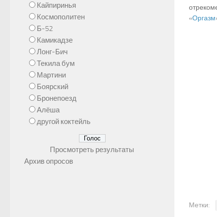
Кайпиринья
отреком
Космополитен
«
Оргазм
Б-52
Камикадзе
Лонг-Бич
Текила бум
Мартини
Боярский
Бронепоезд
Алёша
другой коктейль
Просмотреть результаты
Архив опросов
Метки: