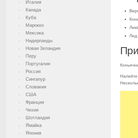
Италия
Канада
Верм
Куба
Конь
Марокко
Ликё
Мексика
Лед 
Нидерланды
При
Новая Зеландия
Перу
Португалия
Коньячны
Россия
Налейте 
Сингапур
Нескольк
Словакия
США
Франция
Чехия
Шотландия
Ямайка
Япония