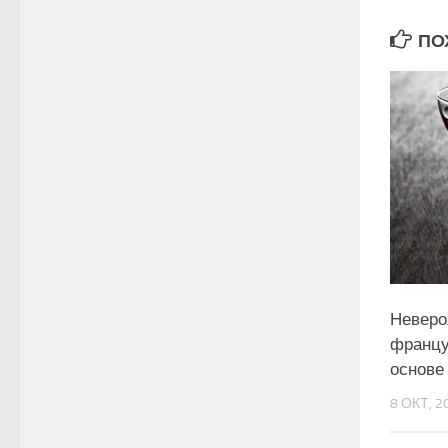
ПОХ
Неверо
францу
основе 
8 ОКТ, 2