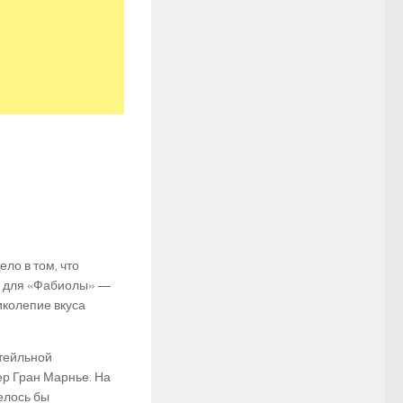
ело в том, что
е для «Фабиолы» —
иколепие вкуса
ктейльной
ер Гран Марнье. На
телось бы