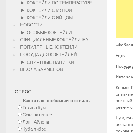
►
КОКТЕЙЛИ ПО ТЕМПЕРАТУРЕ
►
КОКТЕЙЛИ С МЯТОЙ
►
КОКТЕЙЛИ С ЯЙЦОМ
НОВОСТИ
►
ОСОБЫЕ КОКТЕЙЛИ
ОФИЦИАЛЬНЫЕ КОКТЕЙЛИ IBA
«Фабиола
ПОПУЛЯРНЫЕ КОКТЕЙЛИ
ПОСУДА ДЛЯ КОКТЕЙЛЕЙ
Enjoy!
►
СПИРТНЫЕ НАПИТКИ
Посуда 
ШКОЛА БАРМЕНОВ
Интерес
Коньяк. 
ОПРОС
опытные
Какой ваш любимый коктейль
элитный 
резким с
Текила бум
Секс на пляже
Ну и, ко
Лонг-Айленд
элегантн
Куба либре
основе э