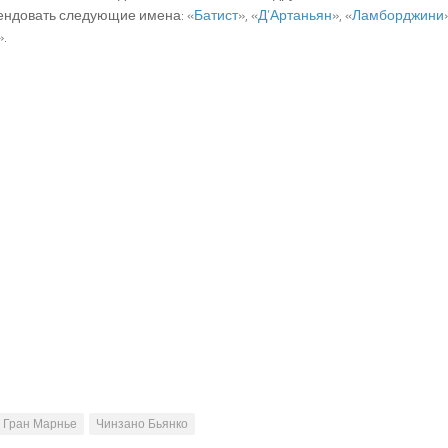
ендовать следующие имена: «
Батист
», «
Д’Артаньян
», «
Ламборджини
».
Гран Марнье
Чинзано Бьянко