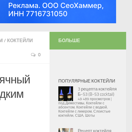
М
/
КОКТЕЙЛИ
БОЛЬШЕ
0
ьячный
ПОПУЛЯРНЫЕ КОКТЕЙЛИ
3 рецепта коктейля
адким
Б-53 (B-53 cocktail)
49 489 просмотров
|
под
Дижестивы
,
Коктейли с
абсентом
,
Коктейли с водкой
,
Коктейли с ликером
,
Слоистые
коктейли
,
США
,
Шоты
Рецепт коктейля