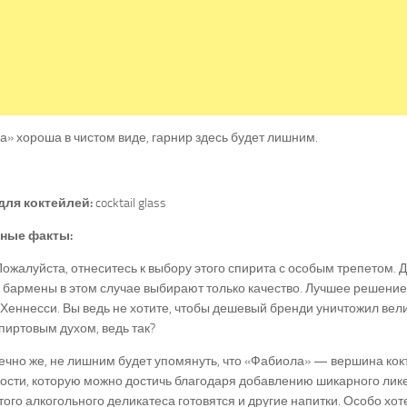
» хороша в чистом виде, гарнир здесь будет лишним.
для коктейлей:
cocktail glass
ные факты:
Пожалуйста, отнеситесь к выбору этого спирита с особым трепетом. Д
 бармены в этом случае выбирают только качество. Лучшее решени
Хеннесси. Вы ведь не хотите, чтобы дешевый бренди уничтожил вел
пиртовым духом, ведь так?
нечно же, не лишним будет упомянуть, что «Фабиола» — вершина ко
ости, которую можно достичь благодаря добавлению шикарного лик
того алкогольного деликатеса готовятся и другие напитки. Особо хо