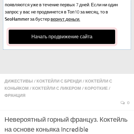
появляются уже в течение первых 7 дней. Если ни один
запрос у вас не продвинется в Топ10 за месяц, то в
SeoHammer
за бустер
вернут деньги.
Начать продвижение сайта
ДИЖЕСТИВЫ
/
КОКТЕЙЛИ С БРЕНДИ
/
КОКТЕЙЛИ С
КОНЬЯКОМ
/
КОКТЕЙЛИ С ЛИКЕРОМ
/
КОРОТКИЕ
/
ФРАНЦИЯ
0
Невероятный горный француз. Коктейль
на основе коньяка Incredible