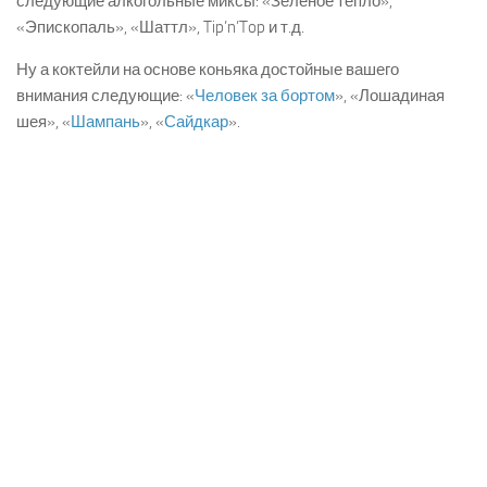
следующие алкогольные миксы: «Зеленое тепло»,
«Эпископаль», «Шаттл», Tip’n’Top и т.д.
Ну а коктейли на основе коньяка достойные вашего
внимания следующие: «
Человек за бортом
», «Лошадиная
шея», «
Шампань
», «
Сайдкар
».