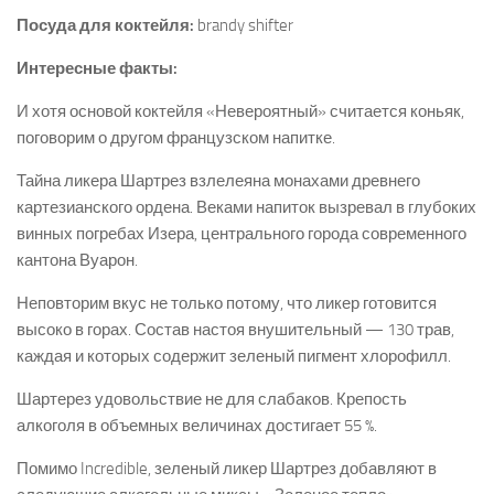
Посуда для коктейля:
brandy shifter
Интересные факты:
И хотя основой коктейля «Невероятный» считается коньяк,
поговорим о другом французском напитке.
Тайна ликера Шартрез взлелеяна монахами древнего
картезианского ордена. Веками напиток вызревал в глубоких
винных погребах Изера, центрального города современного
кантона Вуарон.
Неповторим вкус не только потому, что ликер готовится
высоко в горах. Состав настоя внушительный — 130 трав,
каждая и которых содержит зеленый пигмент хлорофилл.
Шартерез удовольствие не для слабаков. Крепость
алкоголя в объемных величинах достигает 55 %.
Помимо Incredible, зеленый ликер Шартрез добавляют в