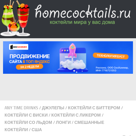
ANY TIME DRINKS
/
ДЖУЛЕПЫ
/
КОКТЕЙЛИ С БИТТЕРОМ
/
КОКТЕЙЛИ С ВИСКИ
/
КОКТЕЙЛИ С ЛИКЕРОМ
/
КОКТЕЙЛИ СО ЛЬДОМ
/
ЛОНГИ
/
СМЕШАННЫЕ
КОКТЕЙЛИ
/
США