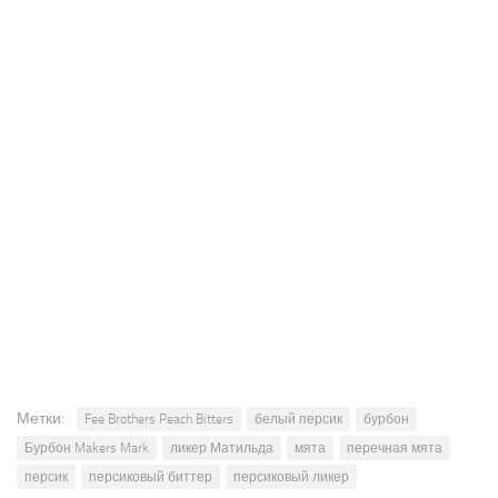
Метки:
Fee Brothers Peach Bitters
белый персик
бурбон
Бурбон Makers Mark
ликер Матильда
мята
перечная мята
персик
персиковый биттер
персиковый ликер