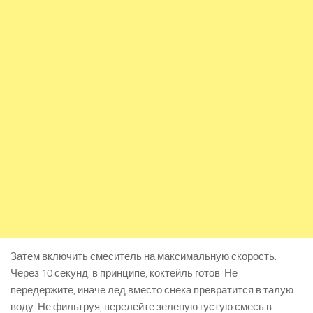
Затем включить смеситель на максимальную скорость.
Через 10 секунд, в принципе, коктейль готов. Не
передержите, иначе лед вместо снека превратится в талую
воду. Не фильтруя, перелейте зеленую густую смесь в