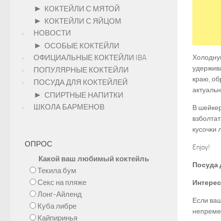
►
КОКТЕЙЛИ С МЯТОЙ
►
КОКТЕЙЛИ С ЯЙЦОМ
НОВОСТИ
►
ОСОБЫЕ КОКТЕЙЛИ
ОФИЦИАЛЬНЫЕ КОКТЕЙЛИ IBA
Холодную
удержива
ПОПУЛЯРНЫЕ КОКТЕЙЛИ
краю, об
ПОСУДА ДЛЯ КОКТЕЙЛЕЙ
актуальн
►
СПИРТНЫЕ НАПИТКИ
ШКОЛА БАРМЕНОВ
В шейкер
взболтат
кусочки 
ОПРОС
Enjoy!
Какой ваш любимый коктейль
Посуда 
Текила бум
Секс на пляже
Интерес
Лонг-Айленд
Если ваш
Куба либре
непремен
Кайпиринья