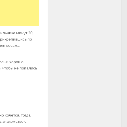
ильнике минут 30,
 прикрепившись по
йля весьма
ель и хорошо
, чтобы не попались
о хочется, тогда
, знакомство с