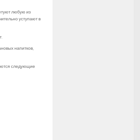
етуют любую из
ачительно уступают в
т.
новых напитков,
ляются следующие