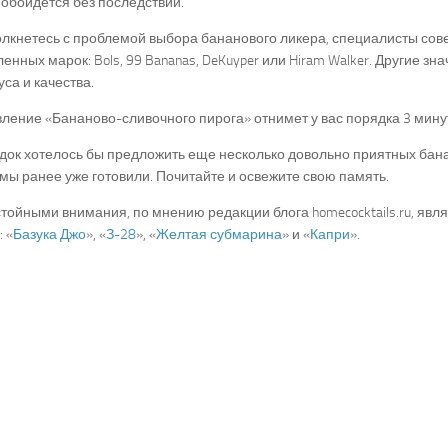
обойдется без последствий.
олкнетесь с проблемой выбора бананового ликера, специалисты сов
енных марок: Bols, 99 Bananas, DeKuyper или Hiram Walker. Другие зн
уса и качества.
ление «Бананово-сливочного пирога» отнимет у вас порядка 3 мину
ок хотелось бы предложить еще несколько довольно приятных бана
мы ранее уже готовили. Почитайте и освежите свою память.
стойными внимания, по мнению редакции блога homecocktails.ru, яв
: «
Базука Джо
», «
З-28
», «
Желтая субмарина
» и «
Капри
».