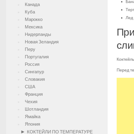
Бан
Канада
Тер
Куба
Лед 
Марокко
Мексика
При
Нидерланды
Новая Зеландия
сли
Перу
Португалия
Коктейль
Россия
Перед те
Сингапур
Словакия
США
Франция
Чехия
Шотландия
Ямайка
Япония
►
КОКТЕЙЛИ ПО ТЕМПЕРАТУРЕ