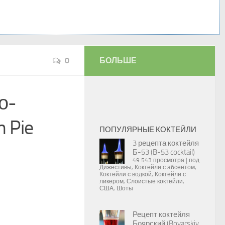
0
БОЛЬШЕ
о-
 Pie
ПОПУЛЯРНЫЕ КОКТЕЙЛИ
3 рецепта коктейля
Б-53 (B-53 cocktail)
49 543 просмотра
|
под
Дижестивы
,
Коктейли с абсентом
,
Коктейли с водкой
,
Коктейли с
ликером
,
Слоистые коктейли
,
США
,
Шоты
Рецепт коктейля
Боярский (Boyarskiy