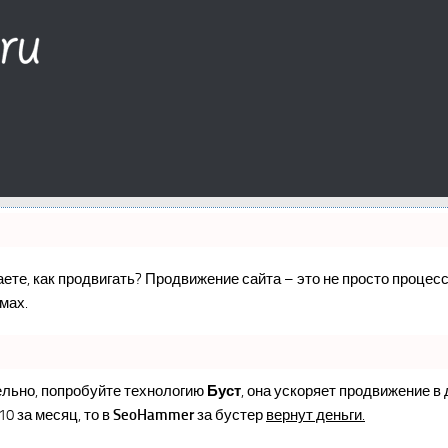
наете, как продвигать? Продвижение сайта – это не просто проце
мах.
ельно, попробуйте технологию
Буст
, она ускоряет продвижение в
10 за месяц, то в
SeoHammer
за бустер
вернут деньги.