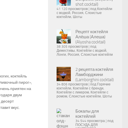
shot cocktail)
41 120 просмотров
|
под
Коктейли
с водкой
,
Россия
,
Слоистые
коктейли
,
Шоты
Рецепт коктейля
Алёша (Алеша)
(Alyosha cocktail)
38 305 просмотров
|
под
Дижестивы
,
Коктейли с водкой
,
Лонги
,
Россия
,
Слоистые коктейли
2 рецепта коктейля
Ламборджини
огих, коктейль
(Lamborghini cocktail)
ливочный пирог»,
34 806 просмотров
|
под
Горячие
очень приятен на
коктейли
,
Коктейли с бренди
,
Коктейли с ликером
,
Коктейли с
агодаря двум
ромом
,
Слоистые коктейли
,
Шоты
 десерт
тавит вкус.
Бокалы для
коктейлей
34 544 просмотра
|
под
ПОСУДА ДЛЯ