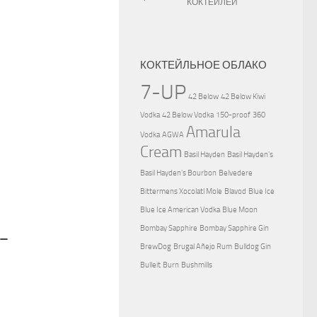
КОКТЕЙЛЕЙ
КОКТЕЙЛЬНОЕ ОБЛАКО
7-UP
42 Below
42 Below Kiwi
Vodka
42 Below Vodka
150-proof
360
Amarula
Vodka
AGWA
Cream
Basil Hayden
Basil Hayden's
Basil Hayden's Bourbon
Belvedere
Bittermens Xocolatl Mole
Blavod
Blue Ice
Blue Ice American Vodka
Blue Moon
-
Bombay Sapphire
Bombay Sapphire Gin
BrewDog
Brugal Añejo Rum
Bulldog Gin
Bulleit
Burn
Bushmills