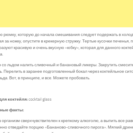
 рюмку, которую до начала смешивания следует подержать в холод
я за ножку, опустите в крекерную стружку. Тертые кусочки печенья,
разуют красивую и очень вкусную «юбку», которая для данного кокте
а.
 со льдом налить сливочный и банановый ликеры. Закрутить смесит
ь. Перелить в заранее подготовленный бокал через коктейльное сито
льда. Вот, в принципе, и все. Можете пробовать.
для коктейля:
cocktail glass
ные факты:
 организм сверхчувствителен к крепкому алкоголю, а выпить все равн
но отведайте порцию «Бананово-сливочного пирога». Мягкий дринк