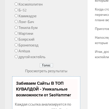
которым 
Космополитен
Когда ст
Б-52
перечисл
Камикадзе
плане вк
Лонг-Бич
Текила бум
Приготов
Мартини
Напослед
Боярский
которые 
Бронепоезд
Алёша
Итак, до
другой коктейль
коктейли
Просмотреть результаты
Забиваем Сайты В ТОП
КУВАЛДОЙ - Уникальные
возможности от SeoHammer
Каждая ссылка анализируется по