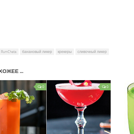
RumChata
банановый ликер
крекеры
сливочный ликер
ОЖЕЕ ...
0
0