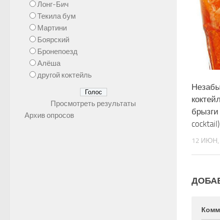
Лонг-Бич
Текила бум
Мартини
Боярский
Бронепоезд
Алёша
другой коктейль
Незаб
коктей
Просмотреть результаты
брызги 
Архив опросов
cocktail)
12 ИЮН,
ДОБА
Комм