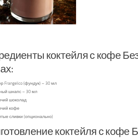
редиенты коктейля с кофе Б
ах:
р Frangelico (фундук) – 30 мл
ный шнапс – 30 мл
ячий шоколад
ячий кофе
итые сливки (опционально)
готовление коктейля с кофе 