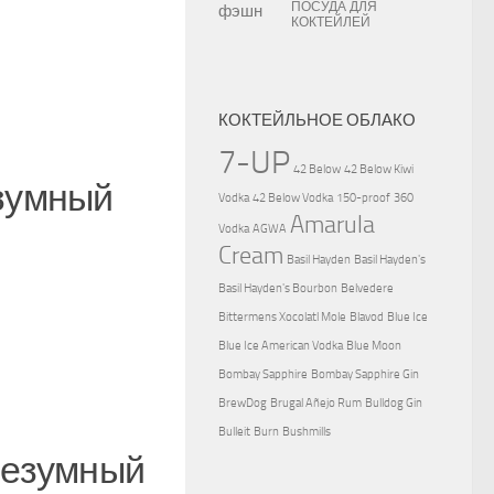
ПОСУДА ДЛЯ
КОКТЕЙЛЕЙ
КОКТЕЙЛЬНОЕ ОБЛАКО
7-UP
42 Below
42 Below Kiwi
езумный
Vodka
42 Below Vodka
150-proof
360
Amarula
Vodka
AGWA
Cream
Basil Hayden
Basil Hayden's
Basil Hayden's Bourbon
Belvedere
Bittermens Xocolatl Mole
Blavod
Blue Ice
Blue Ice American Vodka
Blue Moon
Bombay Sapphire
Bombay Sapphire Gin
BrewDog
Brugal Añejo Rum
Bulldog Gin
Bulleit
Burn
Bushmills
Безумный