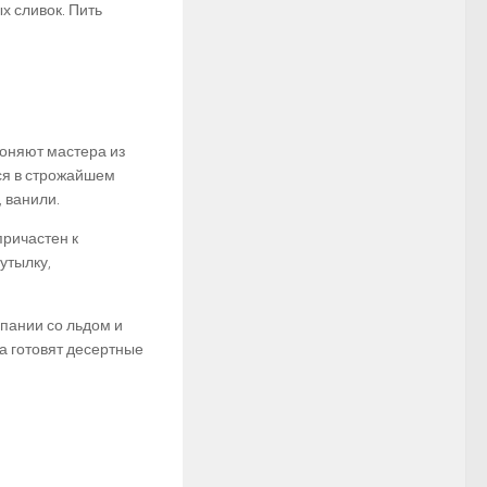
х сливок. Пить
егоняют мастера из
ся в строжайшем
 ванили.
причастен к
утылку,
мпании со льдом и
а готовят десертные