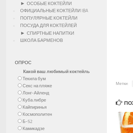
►
ОСОБЫЕ КОКТЕЙЛИ
ОФИЦИАЛЬНЫЕ КОКТЕЙЛИ IBA
ПОПУЛЯРНЫЕ КОКТЕЙЛИ
ПОСУДА ДЛЯ КОКТЕЙЛЕЙ
►
СПИРТНЫЕ НАПИТКИ
ШКОЛА БАРМЕНОВ
ОПРОС
Какой ваш любимый коктейль
Текила бум
Метки:
Секс на пляже
Лонг-Айленд
Куба либре
ПОХ
Кайпиринья
Космополитен
Б-52
Камикадзе