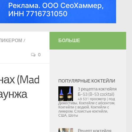
 ЛИКЕРОМ
/
БОЛЬШЕ
0
нах (Mad
ПОПУЛЯРНЫЕ КОКТЕЙЛИ
3 рецепта коктейля
лаунжа
Б-53 (B-53 cocktail)
49 531 просмотр
|
под
Дижестивы
,
Коктейли с абсентом
,
Коктейли с водкой
,
Коктейли с
ликером
,
Слоистые коктейли
,
США
,
Шоты
Рецепт коктейля