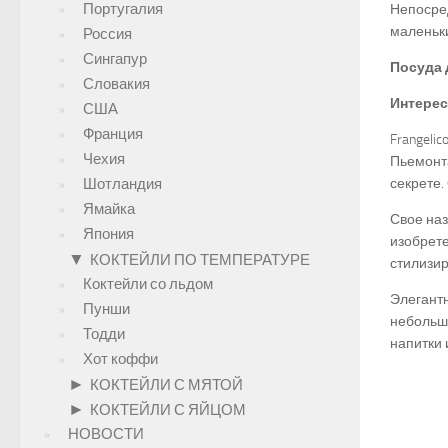
Португалия
Непосред
маленьки
Россия
Сингапур
Посуда 
Словакия
Интерес
США
Франция
Frangeli
Чехия
Пьемонта
Шотландия
секрете.
Ямайка
Свое наз
Япония
изобрете
▼
КОКТЕЙЛИ ПО ТЕМПЕРАТУРЕ
стилизир
Коктейли со льдом
Элегантн
Пунши
небольши
Тодди
напитки 
Хот коффи
►
КОКТЕЙЛИ С МЯТОЙ
►
КОКТЕЙЛИ С ЯЙЦОМ
НОВОСТИ