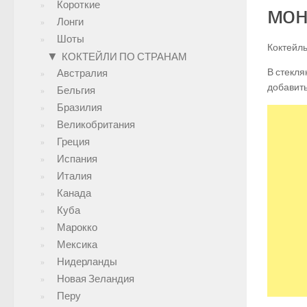
Короткие
мон
Лонги
Шоты
Коктейль
▼
КОКТЕЙЛИ ПО СТРАНАМ
В стекля
Австралия
добавить
Бельгия
Бразилия
Великобритания
Греция
Испания
Италия
Канада
Куба
Марокко
Мексика
Нидерланды
Новая Зеландия
Перу