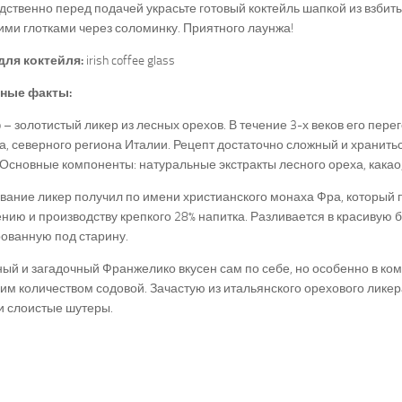
ственно перед подачей украсьте готовый коктейль шапкой из взбиты
ми глотками через соломинку. Приятного лаунжа!
для коктейля:
irish coffee glass
ные факты:
co – золотистый ликер из лесных орехов. В течение 3-х веков его пер
, северного региона Италии. Рецепт достаточно сложный и хранить
 Основные компоненты: натуральные экстракты лесного ореха, какао,
вание ликер получил по имени христианского монаха Фра, который 
нию и производству крепкого 28% напитка. Разливается в красивую б
ованную под старину.
ый и загадочный Франжелико вкусен сам по себе, но особенно в ко
м количеством содовой. Зачастую из итальянского орехового ликер
и слоистые шутеры.