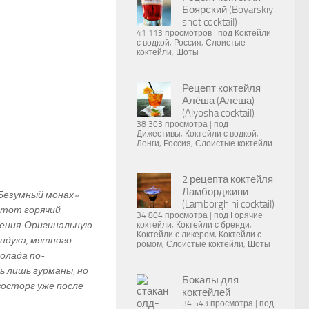
Боярский (Boyarskiy
shot cocktail)
41 113 просмотров
|
под
Коктейли
с водкой
,
Россия
,
Слоистые
коктейли
,
Шоты
Рецепт коктейля
Алёша (Алеша)
(Alyosha cocktail)
38 303 просмотра
|
под
Дижестивы
,
Коктейли с водкой
,
Лонги
,
Россия
,
Слоистые коктейли
2 рецепта коктейля
Ламборджини
«Безумный монах»
(Lamborghini cocktail)
 этот горячий
34 804 просмотра
|
под
Горячие
ения. Оригинальную
коктейли
,
Коктейли с бренди
,
Коктейли с ликером
,
Коктейли с
ундука, мятного
ромом
,
Слоистые коктейли
,
Шоты
олада по-
 лишь гурманы, но
Бокалы для
 восторг уже после
коктейлей
34 543 просмотра
|
под