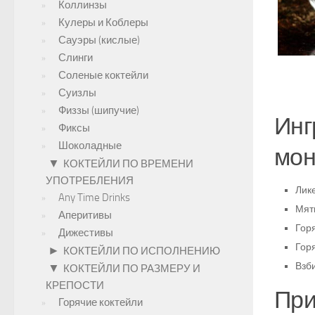
Коллинзы
Кулеры и Коблеры
Сауэры (кислые)
Слинги
Соленые коктейли
Суизлы
Физзы (шипучие)
Инг
Фиксы
Шоколадные
мон
▼
КОКТЕЙЛИ ПО ВРЕМЕНИ
УПОТРЕБЛЕНИЯ
Лике
Any Time Drinks
Мят
Аперитивы
Гор
Дижестивы
Гор
►
КОКТЕЙЛИ ПО ИСПОЛНЕНИЮ
Взб
▼
КОКТЕЙЛИ ПО РАЗМЕРУ И
КРЕПОСТИ
При
Горячие коктейли