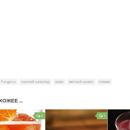
Frangelico
горячий шоколад
кофе
мятный шнапс
сливки
ОЖЕЕ ...
0
1