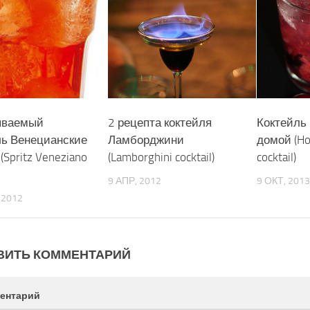
ываемый
2 рецепта коктейля
Коктейль
ль Венецианские
Ламборджини
домой (H
(Spritz Veneziano
(Lamborghini cocktail)
cocktail)
9 АПР, 2012
9 ОКТ, 2013
 2012
ВИТЬ КОММЕНТАРИЙ
ентарий