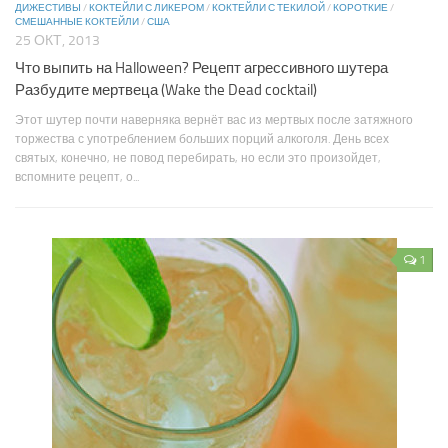
ДИЖЕСТИВЫ
/
КОКТЕЙЛИ С ЛИКЕРОМ
/
КОКТЕЙЛИ С ТЕКИЛОЙ
/
КОРОТКИЕ
/
СМЕШАННЫЕ КОКТЕЙЛИ
/
США
25 ОКТ, 2013
Что выпить на Halloween? Рецепт агрессивного шутера
Разбудите мертвеца (Wake the Dead cocktail)
Этот шутер почти наверняка вернёт вас из мертвых после затяжного
торжества с употреблением больших порций алкоголя. День всех
святых, конечно, не повод перебирать, но если это произойдет,
вспомните рецепт, о...
1