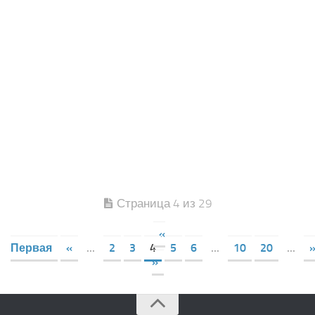
Страница 4 из 29
«
Первая
«
...
2
3
4
5
6
...
10
20
...
»