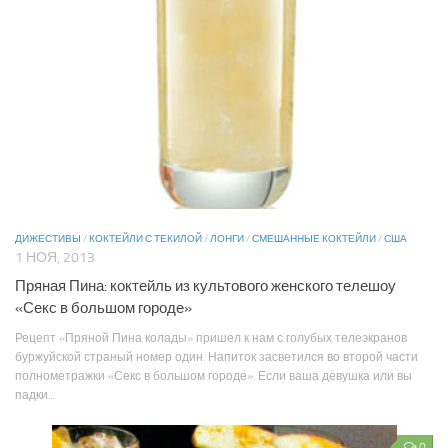
ДИЖЕСТИВЫ
/
КОКТЕЙЛИ С ТЕКИЛОЙ
/
ЛОНГИ
/
СМЕШАННЫЕ КОКТЕЙЛИ
/
США
1 НОЯ, 2013
Пряная Пина: коктейль из культового женского телешоу
«Секс в большом городе»
Рецепт «Пряной Пина колады» пришел к нам с голубых телеэкранов
буржуйской страный номер один. Напиток засветился во второй части
полнометражки «Секс в большом городе». Если ваша девушка или вы
падки...
0