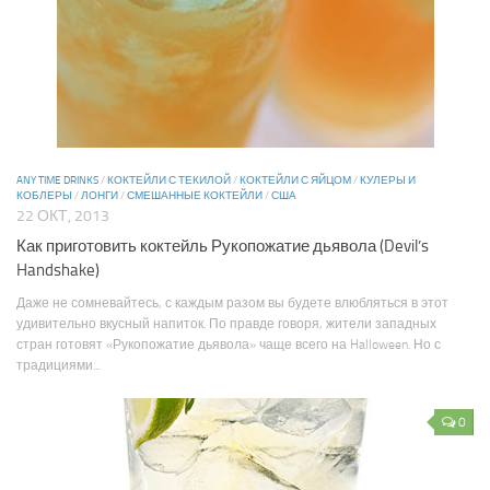
ANY TIME DRINKS
/
КОКТЕЙЛИ С ТЕКИЛОЙ
/
КОКТЕЙЛИ С ЯЙЦОМ
/
КУЛЕРЫ И
КОБЛЕРЫ
/
ЛОНГИ
/
СМЕШАННЫЕ КОКТЕЙЛИ
/
США
22 ОКТ, 2013
Как приготовить коктейль Рукопожатие дьявола (Devil’s
Handshake)
Даже не сомневайтесь, с каждым разом вы будете влюбляться в этот
удивительно вкусный напиток. По правде говоря, жители западных
стран готовят «Рукопожатие дьявола» чаще всего на Halloween. Но с
традициями...
0