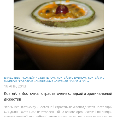
ДИЖЕСТИВЫ
/
КОКТЕЙЛИ С БИТТЕРОМ
/
КОКТЕЙЛИ С ДЖИНОМ
/
КОКТЕЙЛИ С
ЛИКЕРОМ
/
КОРОТКИЕ
/
СМЕШАННЫЕ КОКТЕЙЛИ
/
СУИЗЛЫ
/
США
16 АПР, 2013
Коктейль Восточная страсть: очень сладкий и оригинальный
дижестив
Чтобы испытать силу «Восточной страсти» вам понадобится настоящий
47% джин Death’s Door, изготовленный на основе органической пшеницы,