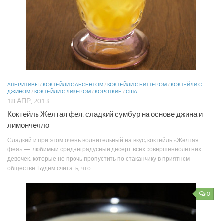
АПЕРИТИВЫ
/
КОКТЕЙЛИ С АБСЕНТОМ
/
КОКТЕЙЛИ С БИТТЕРОМ
/
КОКТЕЙЛИ С
ДЖИНОМ
/
КОКТЕЙЛИ С ЛИКЕРОМ
/
КОРОТКИЕ
/
США
18 АПР, 2013
Коктейль Желтая фея: сладкий сумбур на основе джина и
лимончелло
Сладкий и при этом очень волнительный на вкус, коктейль «Желтая
фея» — любимый среднеградусный десерт всех совершеннолетних
девочек, которые не прочь пропустить по стаканчику в приятном
обществе. Будем считать, что...
0