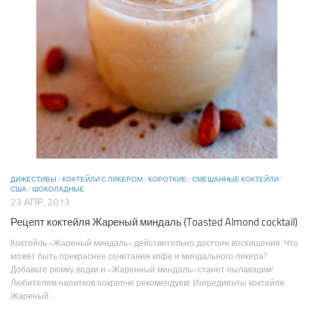
ДИЖЕСТИВЫ
/
КОКТЕЙЛИ С ЛИКЕРОМ
/
КОРОТКИЕ
/
СМЕШАННЫЕ КОКТЕЙЛИ
/
США
/
ШОКОЛАДНЫЕ
23 АПР, 2013
Рецепт коктейля Жареный миндаль (Toasted Almond cocktail)
Коктейль «Жареный миндаль» действительно достоин восхищения. Что
может быть прекраснее сочетания кофе и миндального ликера?
Добавьте рюмку водки и «Жаренный миндаль» станет пылающим!
Любителям напитков покрепче рекомендуем. Ингредиенты коктейля
Жареный...