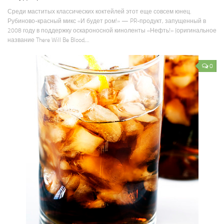
Среди маститых классических коктейлей этот еще совсем юнец.
Рубиново-красный микс «И будет ром!» — PR-продукт, запущенный в
2008 году в поддержку оскароносной киноленты «Нефть!» (оригинальное
название There Will Be Blood,...
0