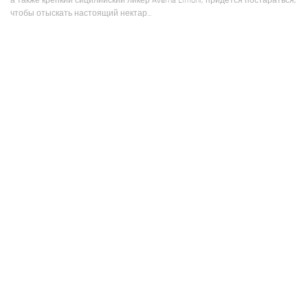
а также крепкий сицилийский ликер Averna Limoni, придется постараться,
чтобы отыскать настоящий нектар...