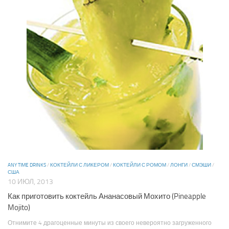
ANY TIME DRINKS
/
КОКТЕЙЛИ С ЛИКЕРОМ
/
КОКТЕЙЛИ С РОМОМ
/
ЛОНГИ
/
СМЭШИ
/
США
10 ИЮЛ, 2013
Как приготовить коктейль Ананасовый Мохито (Pineapple
Mojito)
Отнимите 4 драгоценные минуты из своего невероятно загруженного