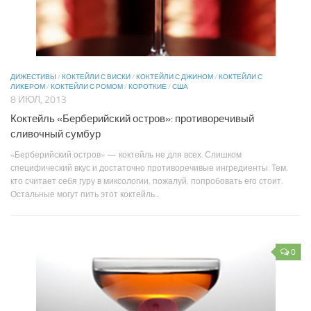
ДИЖЕСТИВЫ
/
КОКТЕЙЛИ С ВИСКИ
/
КОКТЕЙЛИ С ДЖИНОМ
/
КОКТЕЙЛИ С
ЛИКЕРОМ
/
КОКТЕЙЛИ С РОМОМ
/
КОРОТКИЕ
/
США
8 ИЮЛ, 2013
Коктейль «Берберийский остров»: противоречивый
сливочный сумбур
«Берберийский остров» — коктейль не для всех. Слишком
специфический вкус и достаточно противоречивые ингредиенты. Тем,
кто считает себя гуру в миксологии, пожалуй, попробовать его стоит.
Остальные могут пить этот коктейль...
0