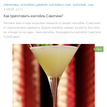
АПЕРИТИВЫ
/
КОКТЕЙЛИ С ДЖИНОМ
/
КОКТЕЙЛИ С САКЕ
/
КОРОТКИЕ
/
США
9 ИЮЛ, 2013
Как приготовить коктейль Сакетини?
Рисовое вино и еще несколько нюансов отличают коктейль «Сакетини»
от классического варианта. Будьте покойны, вермут на месте. Без него
не обходится ни один -тини коктейль. Ингредиенты коктейля Сакетини:
Сухой джин...
0