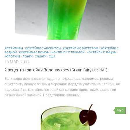
АПЕРИТИВЫ
/
КОКТЕЙЛИ С АБСЕНТОМ
/
КОКТЕЙЛИ С БИТТЕРОМ
/
КОКТЕЙЛИ С
ВОДКОЙ
/
КОКТЕЙЛИ С РОМОМ
/
КОКТЕЙЛИ С ТЕКИЛОЙ
/
КОКТЕЙЛИ С ЯЙЦОМ
/
КОРОТКИЕ
/
ЛОНГИ
/
СЛИНГИ
/
США
13 МАР, 2012
2 рецепта коктейля Зеленая фея (Green fairy cocktail)
Если ваша фея-крестная куда-то подевалась, например, решила
обустроить личную жизнь и в срочном порядке укатила на Карибы, не
переживайте, коктейль, который мы сегодня приготовим, станет ей
равноценной заменой. Представляю вашему...
0