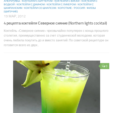
АПЕРИТИВЫ
/
КОКТЕЙЛИ С БИТТЕРОМ
/
КОКТЕЙЛИ С ВИСКИ
/
КОКТЕЙЛИ С
ВОДКОЙ
/
КОКТЕЙЛИ С ДЖИНОМ
/
КОКТЕЙЛИ С ЛИКЕРОМ
/
КОКТЕЙЛИ С
ШАМПАНСКИМ
/
КОКТЕЙЛИ СО ШНАПСОМ
/
КОРОТКИЕ
/
РОССИЯ
/
ФИЗЗЫ
(ШИПУЧИЕ)
19 МАР, 2012
4 рецепта коктейля Северное сияние (Northern lights cocktail)
Коктейль «Северное сияние» чрезвычайно популярен с конца прошлого
столетия, преимущественно за счет студенческой молодежи, которая
очень любила покутить до и вместо занятий. По советской рецептуре он
готовится всего из двух...
0