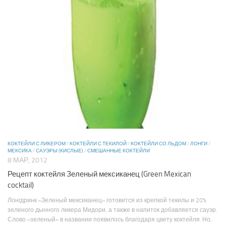
КОКТЕЙЛИ С ЛИКЕРОМ
/
КОКТЕЙЛИ С ТЕКИЛОЙ
/
КОКТЕЙЛИ СО ЛЬДОМ
/
ЛОНГИ
/
МЕКСИКА
/
САУЭРЫ (КИСЛЫЕ)
/
СМЕШАННЫЕ КОКТЕЙЛИ
8 МАР, 2012
Рецепт коктейля Зеленый мексиканец (Green Mexican
cocktail)
Лонгдринк «Зеленый мексиканец» готовится из крепкой текилы и 20%
зеленого дынного ликера Мидори, а также в напиток добавляется сауэр.
Слово «зеленый» в названии появилось благодаря цвету коктейля. Но,