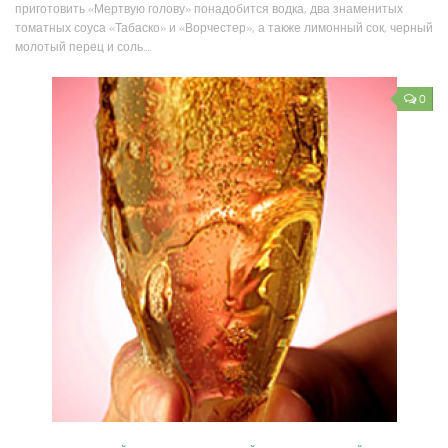
приготовить «Мертвую голову» понадобится водка, два знаменитых
томатных соуса «Табаско» и «Ворчестер», а также лимонный сок, черный
молотый перец и соль....
0