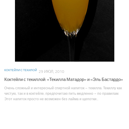
КОКТЕЙЛИ С ТЕКИЛОЙ
29 ИЮЛ, 2010
Коктейли с текиллой: «Текилла Матадор» и «Эль Бастардо»
Очень сложный и интересный спиртной напиток – текилла. Текиллу как
чистую, так и в коктейле, предпочитаю пить медленно – по правилам.
Этот напиток просто не возможен без лайма и щепотки...