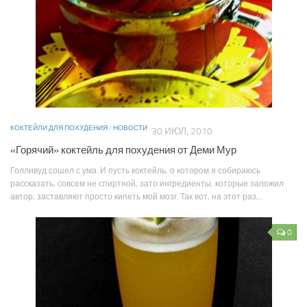
КОКТЕЙЛИ ДЛЯ ПОХУДЕНИЯ
/
НОВОСТИ
30 ИЮЛ, 2010
«Горячий» коктейль для похудения от Деми Мур
Голливуд сошел с ума. И пусть коктейль, о котором я собираюсь
рассказать, совсем не спиртной, зато ингредиенты, которые заложил
автор, заставляют просто кипеть мой мозг. Так вот, на этот раз,...
0