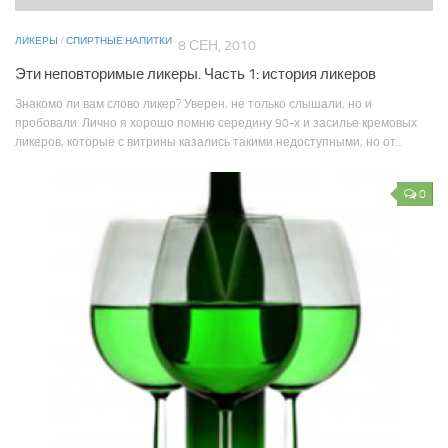
ЛИКЕРЫ
/
СПИРТНЫЕ НАПИТКИ
8 СЕН, 2010
Эти неповторимые ликеры. Часть 1: история ликеров
Знакомо ли вам слово ликер? Уверен, не только слышали, но и
пробовали. Лично я хорошо помню середину 90-х и засилье кремовых
ликеров, которые с витрины казались такими недоступными, но от...
0