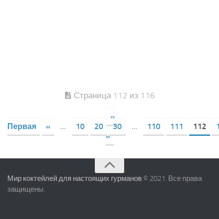
Страница 112 из 116
«
Первая
«
...
10
20
30
...
110
111
112
»
Мир коктейлей для настоящих гурманов
© 2021. Все права
защищены.