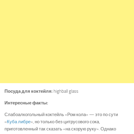
Посуда для коктейля:
highball glass
Интересные факты:
Слабоалкогольный коктейль «Ром кола» — это по сути
«
Куба либре
», но только без цитрусового сока,
приготовленный так сказать «на скорую руку». Однако