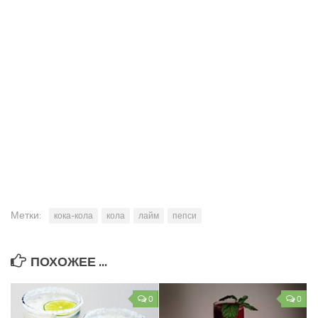
Метки:
кока-кола
кола
лайм
пепси
ПОХОЖЕЕ ...
0
0