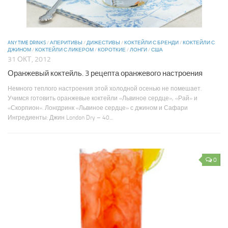
ANY TIME DRINKS
/
АПЕРИТИВЫ
/
ДИЖЕСТИВЫ
/
КОКТЕЙЛИ С БРЕНДИ
/
КОКТЕЙЛИ С
ДЖИНОМ
/
КОКТЕЙЛИ С ЛИКЕРОМ
/
КОРОТКИЕ
/
ЛОНГИ
/
США
31 ОКТ, 2012
Оранжевый коктейль. 3 рецепта оранжевого настроения
Немного теплого настроения этой холодной осенью не помешает.
Учимся готовить оранжевые коктейли «Львиное сердце», «Рай» и
«Скорпион». Лонгдринк «Львиное сердце» с джином и Сафари
Ингредиенты: Джин London Dry – 40...
0