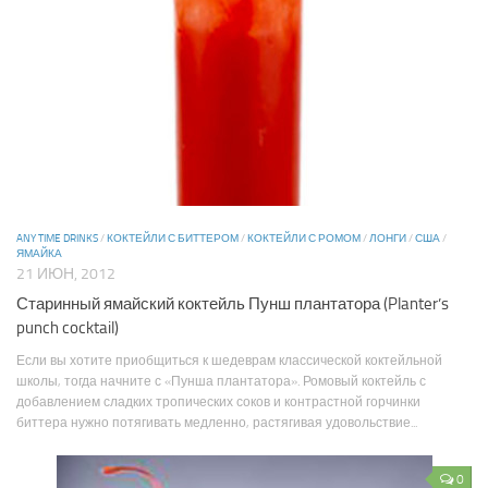
ANY TIME DRINKS
/
КОКТЕЙЛИ С БИТТЕРОМ
/
КОКТЕЙЛИ С РОМОМ
/
ЛОНГИ
/
США
/
ЯМАЙКА
21 ИЮН, 2012
Старинный ямайский коктейль Пунш плантатора (Planter’s
punch cocktail)
Если вы хотите приобщиться к шедеврам классической коктейльной
школы, тогда начните с «Пунша плантатора». Ромовый коктейль с
добавлением сладких тропических соков и контрастной горчинки
биттера нужно потягивать медленно, растягивая удовольствие...
0