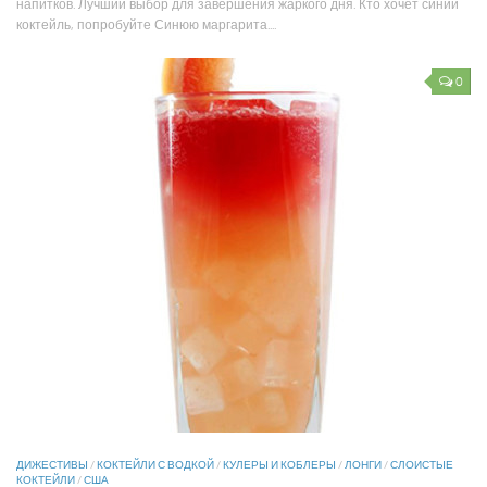
напитков. Лучший выбор для завершения жаркого дня. Кто хочет синий
коктейль, попробуйте Синюю маргарита....
0
ДИЖЕСТИВЫ
/
КОКТЕЙЛИ С ВОДКОЙ
/
КУЛЕРЫ И КОБЛЕРЫ
/
ЛОНГИ
/
СЛОИСТЫЕ
КОКТЕЙЛИ
/
США