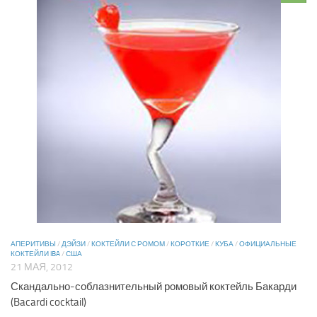
АПЕРИТИВЫ
/
ДЭЙЗИ
/
КОКТЕЙЛИ С РОМОМ
/
КОРОТКИЕ
/
КУБА
/
ОФИЦИАЛЬНЫЕ
КОКТЕЙЛИ IBA
/
США
21 МАЯ, 2012
Скандально-соблазнительный ромовый коктейль Бакарди
(Bacardi cocktail)