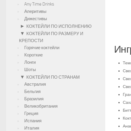
Any Time Drinks
Аперитивы
Дижестивы
►
КОКТЕЙЛИ ПО ИСПОЛНЕНИЮ
▼
КОКТЕЙЛИ ПО РАЗМЕРУ И
КРЕПОСТИ
Инг
Горячие коктейли
Короткие
Лонги
Тем
Шоты
Све
▼
КОКТЕЙЛИ ПО СТРАНАМ
Све
Австралия
Све
Бельгия
Гра
Бразилия
Сах
Великобритания
Битт
Греция
Кок
Испания
Анан
Италия