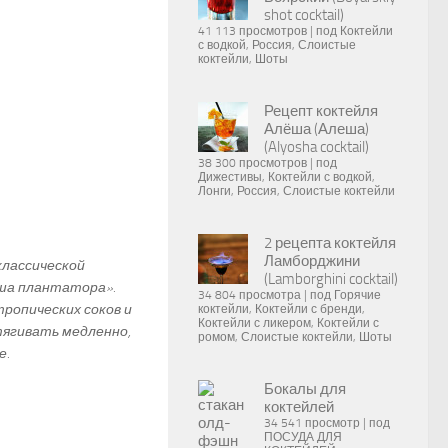
shot cocktail)
41 113 просмотров
|
под
Коктейли
с водкой
,
Россия
,
Слоистые
коктейли
,
Шоты
Рецепт коктейля
Алёша (Алеша)
(Alyosha cocktail)
38 300 просмотров
|
под
Дижестивы
,
Коктейли с водкой
,
Лонги
,
Россия
,
Слоистые коктейли
2 рецепта коктейля
Ламборджини
классической
(Lamborghini cocktail)
нша плантатора».
34 804 просмотра
|
под
Горячие
тропических соков и
коктейли
,
Коктейли с бренди
,
Коктейли с ликером
,
Коктейли с
ягивать медленно,
ромом
,
Слоистые коктейли
,
Шоты
е.
Бокалы для
коктейлей
34 541 просмотр
|
под
ПОСУДА ДЛЯ