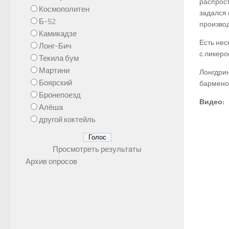
распрост
Космополитен
задался 
Б-52
производ
Камикадзе
Есть нес
Лонг-Бич
с ликеро
Текила бум
Мартини
Лонгдри
Боярский
барменов
Бронепоезд
Видео:
Алёша
другой коктейль
Просмотреть результаты
Архив опросов