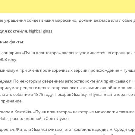
ве украшения сойдет вишня мараскино, дольки ананаса или любые 
для коктейля:
highball glass
ные факты:
лонгдринк «Пунш плантатора» впервые упоминается на страницах г
908 году.
к минимум, три очень противоречивых версии происхождения «Пунша
первая
. По некоторым сведением авторство коктейля приписывают 
придумал рецепт с целью отпраздновать открытие одной компании 
о это событие в 1879 году. Покорив Ямайку, «Пунш плантатора» со
 признание.
вторая
. Коктейль «Пунш плантатора» некоторые миксологии связыва
s Hotel, расположенной в Сент-Луисе.
третья
. Жители Ямайки считают этот коктейль народным. Среди ко