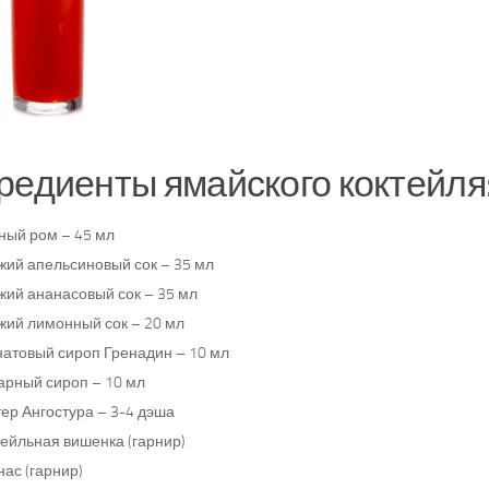
редиенты ямайского коктейля
ный ром – 45 мл
жий апельсиновый сок – 35 мл
жий ананасовый сок – 35 мл
жий лимонный сок – 20 мл
натовый сироп Гренадин – 10 мл
арный сироп – 10 мл
ер Ангостура – 3-4 дэша
тейльная вишенка (гарнир)
ас (гарнир)