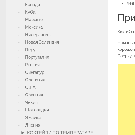
Лед 
Канада
Куба
При
Марокко
Мексика
Коктейль
Нидерланды
Новая Зеландия
Насыпьте
хорошо в
Перу
Сверху п
Португалия
Россия
Сингапур
Словакия
США
Франция
Чехия
Шотландия
Ямайка
Япония
►
КОКТЕЙЛИ ПО ТЕМПЕРАТУРЕ