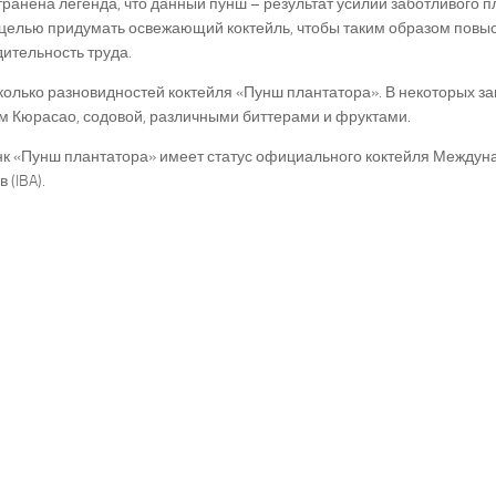
ранена легенда, что данный пунш – результат усилий заботливого п
целью придумать освежающий коктейль, чтобы таким образом повы
ительность труда.
колько разновидностей коктейля «Пунш плантатора». В некоторых за
м Кюрасао, содовой, различными биттерами и фруктами.
нк «Пунш плантатора» имеет статус официального коктейля Междун
 (IBA).