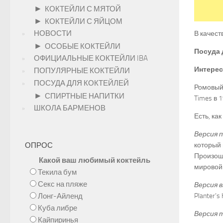
►
КОКТЕЙЛИ С МЯТОЙ
►
КОКТЕЙЛИ С ЯЙЦОМ
НОВОСТИ
В качест
►
ОСОБЫЕ КОКТЕЙЛИ
Посуда 
ОФИЦИАЛЬНЫЕ КОКТЕЙЛИ IBA
Интерес
ПОПУЛЯРНЫЕ КОКТЕЙЛИ
ПОСУДА ДЛЯ КОКТЕЙЛЕЙ
Ромовый 
►
СПИРТНЫЕ НАПИТКИ
Times в 1
ШКОЛА БАРМЕНОВ
Есть, ка
Версия 
ОПРОС
который 
Произошл
Какой ваш любимый коктейль
мировой
Текила бум
Секс на пляже
Версия 
Лонг-Айленд
Planter’
Куба либре
Версия 
Кайпиринья