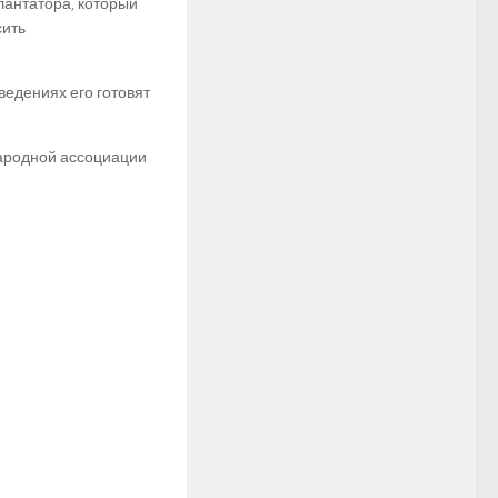
лантатора, который
сить
ведениях его готовят
ародной ассоциации