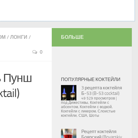
ОМ
/
ЛОНГИ
/
БОЛЬШЕ
0
ь Пунш
ПОПУЛЯРНЫЕ КОКТЕЙЛИ
3 рецепта коктейля
tail)
Б-53 (B-53 cocktail)
49 529 просмотров
|
под
Дижестивы
,
Коктейли с
абсентом
,
Коктейли с водкой
,
Коктейли с ликером
,
Слоистые
коктейли
,
США
,
Шоты
Рецепт коктейля
Боярский (Boyarskiy