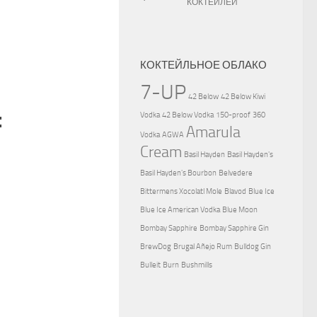
КОКТЕЙЛЕЙ
КОКТЕЙЛЬНОЕ ОБЛАКО
7-UP
42 Below
42 Below Kiwi
:
Vodka
42 Below Vodka
150-proof
360
Amarula
Vodka
AGWA
Cream
Basil Hayden
Basil Hayden's
Basil Hayden's Bourbon
Belvedere
Bittermens Xocolatl Mole
Blavod
Blue Ice
Blue Ice American Vodka
Blue Moon
Bombay Sapphire
Bombay Sapphire Gin
BrewDog
Brugal Añejo Rum
Bulldog Gin
Bulleit
Burn
Bushmills