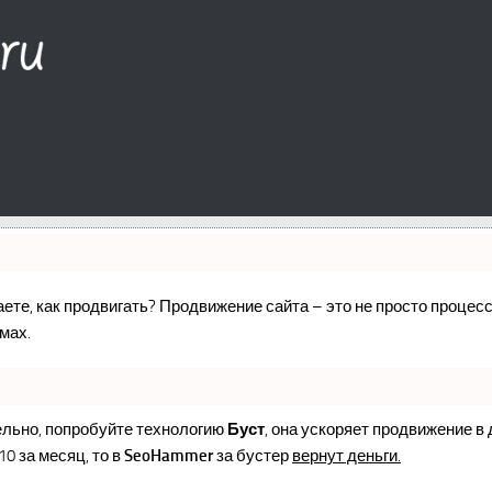
наете, как продвигать? Продвижение сайта – это не просто проце
мах.
ельно, попробуйте технологию
Буст
, она ускоряет продвижение в
10 за месяц, то в
SeoHammer
за бустер
вернут деньги.