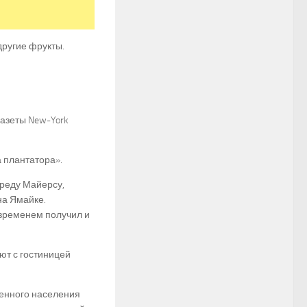
другие фрукты.
азеты New-York
 плантатора».
Фреду Майерсу,
на Ямайке.
 временем получил и
ют с гостиницей
ренного населения