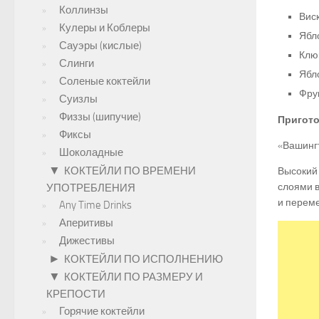
Коллинзы
Виск
Кулеры и Коблеры
Ябл
Сауэры (кислые)
Клю
Слинги
Ябло
Соленые коктейли
Фрук
Суизлы
Физзы (шипучие)
Пригото
Фиксы
«Вашингт
Шоколадные
▼
КОКТЕЙЛИ ПО ВРЕМЕНИ
Высокий
слоями в
УПОТРЕБЛЕНИЯ
и перем
Any Time Drinks
Аперитивы
Дижестивы
►
КОКТЕЙЛИ ПО ИСПОЛНЕНИЮ
▼
КОКТЕЙЛИ ПО РАЗМЕРУ И
КРЕПОСТИ
Горячие коктейли