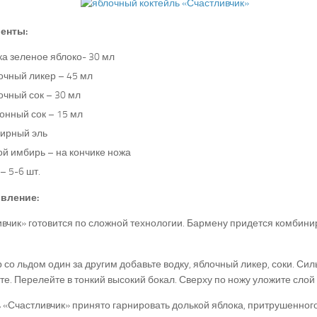
енты:
ка зеленое яблоко- 30 мл
очный ликер – 45 мл
очный сок – 30 мл
онный сок – 15 мл
ирный эль
ой имбирь – на кончике ножа
– 5-6 шт.
вление:
вчик» готовится по сложной технологии. Бармену придется комбинир
 со льдом один за другим добавьте водку, яблочный ликер, соки. Сил
е. Перелейте в тонкий высокий бокал. Сверху по ножу уложите слой
 «Счастливчик» принято гарнировать долькой яблока, притрушенног