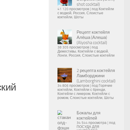
shot cocktail)
41 120 просмотров
|
под
Коктейли
с водкой
,
Россия
,
Слоистые
коктейли
,
Шоты
Рецепт коктейля
Алёша (Алеша)
(Alyosha cocktail)
38 305 просмотров
|
под
Дижестивы
,
Коктейли с водкой
,
Лонги
,
Россия
,
Слоистые коктейли
2 рецепта коктейля
Ламборджини
(Lamborghini cocktail)
ский
34 806 просмотров
|
под
Горячие
коктейли
,
Коктейли с бренди
,
Коктейли с ликером
,
Коктейли с
ромом
,
Слоистые коктейли
,
Шоты
Бокалы для
коктейлей
34 544 просмотра
|
под
ПОСУДА ДЛЯ