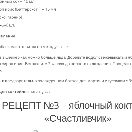
онный сок – 15 мл
п ирис (Баттерскотч) – 15 мл
ко (гарнир)
-5-6 шт.
вление:
яблоком» готовится по методу shake.
 в шейкер как можно больше льда. Добавьте водку, свежевыжатый яб
 сироп ирис. Встряхните 3-4 раза до полного охлаждения. Процеди
.
 в предварительно охлажденном бокале для мартини с кусочком ябл
для коктейля:
martini glass
РЕЦЕПТ №3 – яблочный кок
«Счастливчик»