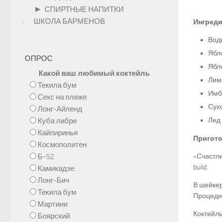
►
СПИРТНЫЕ НАПИТКИ
ШКОЛА БАРМЕНОВ
Ингреди
Вод
Ябл
ОПРОС
Ябл
Какой ваш любимый коктейль
Лим
Текила бум
Имб
Секс на пляже
Сух
Лонг-Айленд
Лед 
Куба либре
Кайпиринья
Пригото
Космополитен
Б-52
«Счастли
build.
Камикадзе
Лонг-Бич
В шейкер
Текила бум
Процедит
Мартини
Коктейль
Боярский