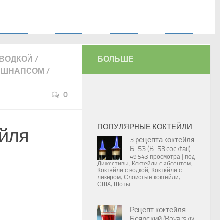
 ВОДКОЙ
/
БОЛЬШЕ
О ШНАПСОМ
/
0
ПОПУЛЯРНЫЕ КОКТЕЙЛИ
ейля
3 рецепта коктейля
Б-53 (B-53 cocktail)
49 543 просмотра
|
под
Дижестивы
,
Коктейли с абсентом
,
Коктейли с водкой
,
Коктейли с
ликером
,
Слоистые коктейли
,
США
,
Шоты
Рецепт коктейля
Боярский (Boyarskiy