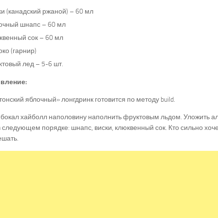
и (канадский ржаной) – 60 мл
очный шнапс – 60 мл
квенный сок – 60 мл
ко (гарнир)
товый лед – 5-6 шт.
вление:
онский яблочный» лонгдринк готовится по методу build.
 бокал хайболл наполовину наполнить фруктовым льдом. Уложить а
 следующем порядке: шнапс, виски, клюквенный сок. Кто сильно хоче
ешать.