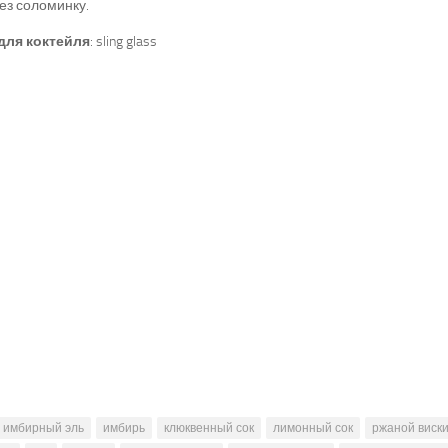
ез соломинку.
для коктейля
: sling glass
имбирный эль
имбирь
клюквенный сок
лимонный сок
ржаной виск