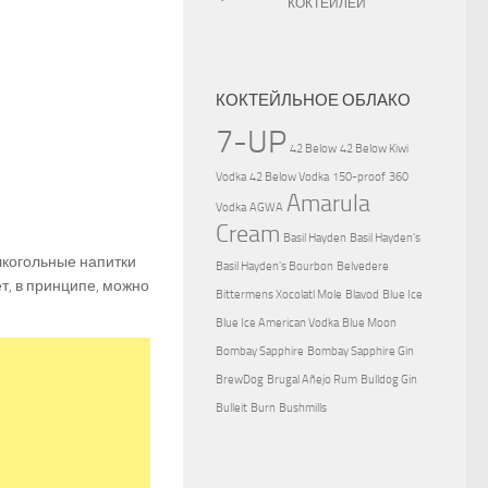
КОКТЕЙЛЕЙ
КОКТЕЙЛЬНОЕ ОБЛАКО
7-UP
42 Below
42 Below Kiwi
Vodka
42 Below Vodka
150-proof
360
Amarula
Vodka
AGWA
Cream
Basil Hayden
Basil Hayden's
лкогольные напитки
Basil Hayden's Bourbon
Belvedere
т, в принципе, можно
Bittermens Xocolatl Mole
Blavod
Blue Ice
Blue Ice American Vodka
Blue Moon
Bombay Sapphire
Bombay Sapphire Gin
BrewDog
Brugal Añejo Rum
Bulldog Gin
Bulleit
Burn
Bushmills