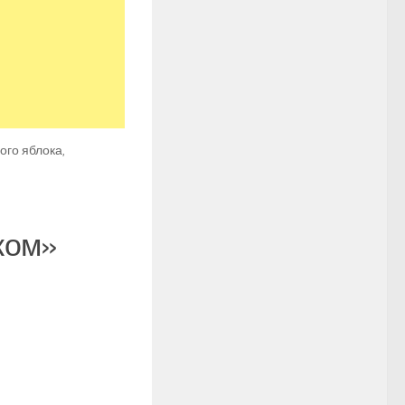
ого яблока,
ком»