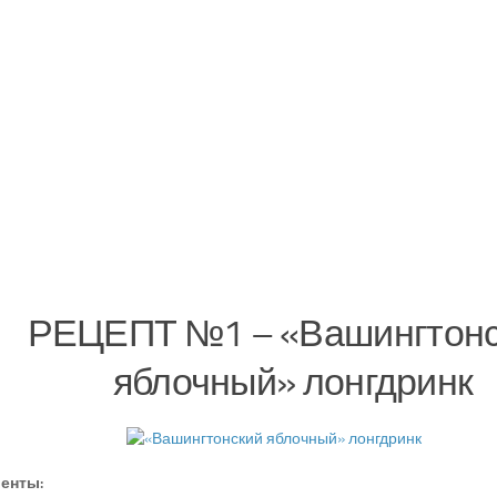
РЕЦЕПТ №1 – «Вашингтон
яблочный» лонгдринк
енты: