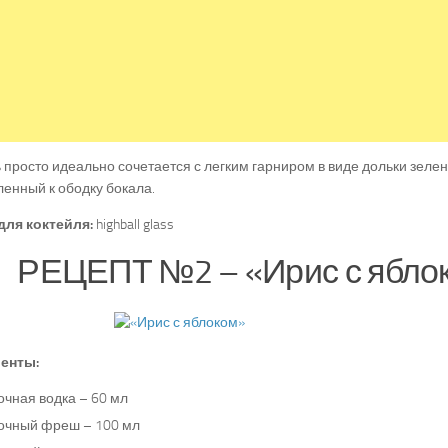
 просто идеально сочетается с легким гарниром в виде дольки зелен
енный к ободку бокала.
для коктейля:
highball glass
РЕЦЕПТ №2 – «Ирис с ябло
енты:
очная водка – 60 мл
очный фреш – 100 мл