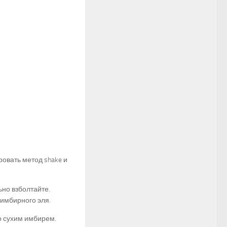
овать метод shake и
ьно взболтайте.
 имбирного эля.
о сухим имбирем.