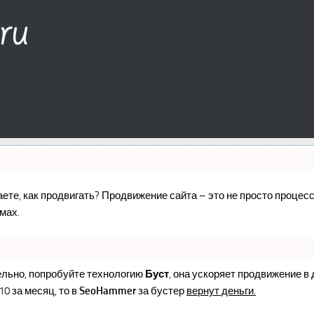
наете, как продвигать? Продвижение сайта – это не просто проце
мах.
ельно, попробуйте технологию
Буст
, она ускоряет продвижение в
10 за месяц, то в
SeoHammer
за бустер
вернут деньги.