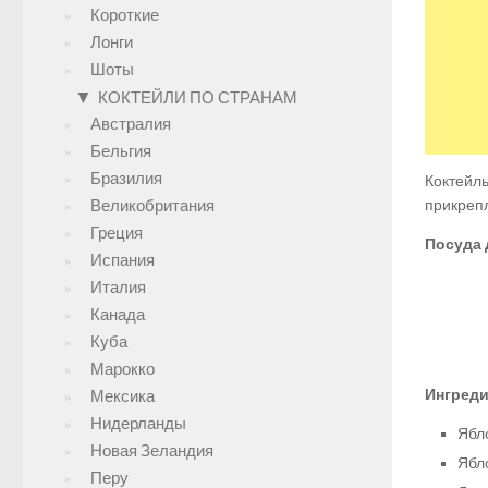
Короткие
Лонги
Шоты
▼
КОКТЕЙЛИ ПО СТРАНАМ
Австралия
Бельгия
Бразилия
Коктейль
Великобритания
прикрепл
Греция
Посуда 
Испания
Италия
Канада
Куба
Марокко
Ингреди
Мексика
Нидерланды
Ябл
Новая Зеландия
Ябл
Перу