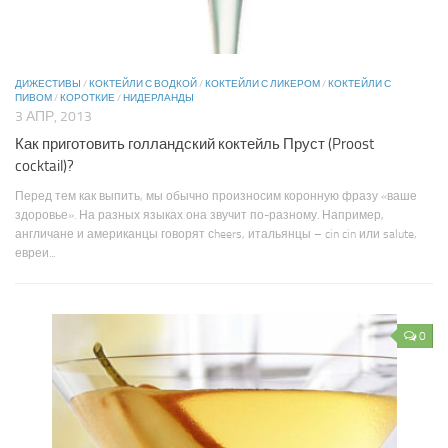
ДИЖЕСТИВЫ
/
КОКТЕЙЛИ С ВОДКОЙ
/
КОКТЕЙЛИ С ЛИКЕРОМ
/
КОКТЕЙЛИ С
ПИВОМ
/
КОРОТКИЕ
/
НИДЕРЛАНДЫ
3 АПР, 2013
Как приготовить голландский коктейль Пруст (Proost
cocktail)?
Перед тем как выпить, мы обычно произносим коронную фразу «ваше
здоровье». На разных языках она звучит по-разному. Например,
англичане и американцы говорят сheers, итальянцы – cin cin или salute,
евреи...
0