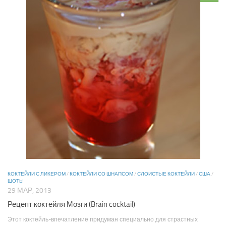
КОКТЕЙЛИ С ЛИКЕРОМ
/
КОКТЕЙЛИ СО ШНАПСОМ
/
СЛОИСТЫЕ КОКТЕЙЛИ
/
США
/
ШОТЫ
29 МАР, 2013
Рецепт коктейля Мозги (Brain cocktail)
Этот коктейль-впечатление придуман специально для страстных