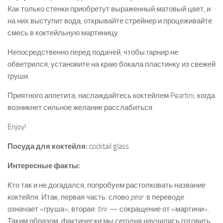
Как только стенки приобретут выраженный матовый цвет, и
на них выступит вода, открывайте стрейнер и процеживайте
смесь в коктейльную мартиницу.
Непосредственно перед подачей, чтобы гарнир не
обветрился, установите на краю бокала пластинку из свежей
груши.
Приятного аппетита, наслаждайтесь коктейлем Peartini, когда
возникнет сильное желание расслабиться.
Enjoy!
Посуда для коктейля:
cocktail glass
Интересные факты:
Кто так и не догадался, попробуем растолковать название
коктейля. Итак, первая часть: слово
pear
в переводе
означает «груша», вторая:
tini
— сокращение от «мартини».
Таким образом, фактически мы сегодня научились готовить