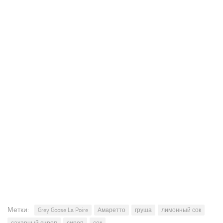
Метки:
Grey Goose La Poire
Амаретто
груша
лимонный сок