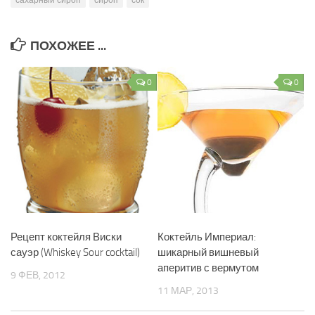
сахарный сироп
сироп
сок
ПОХОЖЕЕ ...
0
0
Рецепт коктейля Виски
Коктейль Империал:
сауэр (Whiskey Sour cocktail)
шикарный вишневый
аперитив с вермутом
9 ФЕВ, 2012
11 МАР, 2013