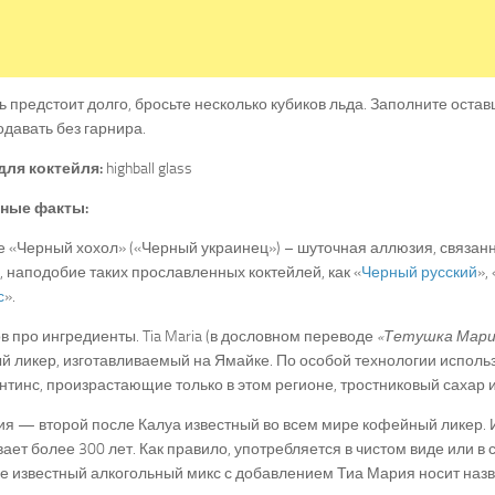
ь предстоит долго, бросьте несколько кубиков льда. Заполните оста
одавать без гарнира.
для коктейля:
highball glass
ные факты:
 «Черный хохол» («Черный украинец») – шуточная аллюзия, связан
, наподобие таких прославленных коктейлей, как «
Черный русский
», 
с
».
в про ингредиенты. Tia Maria (в дословном переводе
«Тетушка Мари
 ликер, изготавливаемый на Ямайке. По особой технологии исполь
тинс, произрастающие только в этом регионе, тростниковый сахар и
я — второй после Калуа известный во всем мире кофейный ликер. 
ает более 300 лет. Как правило, употребляется в чистом виде или в 
е известный алкогольный микс с добавлением Тиа Мария носит наз