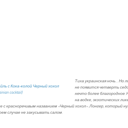
Тиха украинская ночь… Но л
не появится четверть седо
нечто более благородное. 
на водке, экзотических лик
ле с красноречивым названием «Черный хохол». Лонгер, который н
коем случае не закусывать салом.