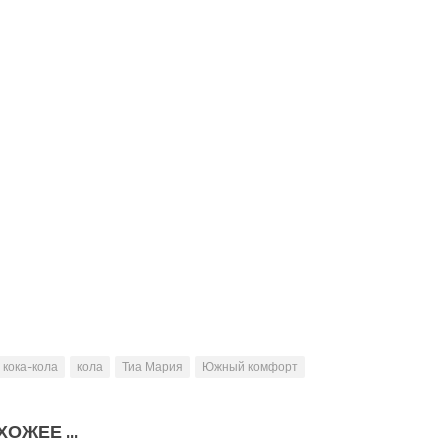
кока-кола
кола
Тиа Мария
Южный комфорт
ОЖЕЕ ...