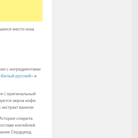
вшееся место кока
ная с ингредиентами
«
Белый русский
» и
я»
) оригинальный
зуется зерна кофе
 экстракт ванили.
История спирита
составе коктейлей.
вание Сердцеед.