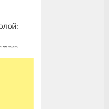
олой:
я, ее можно