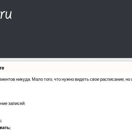
те
клиентов никуда. Мало того, что нужно видеть свое расписание, н
ние записей:
;
вать;