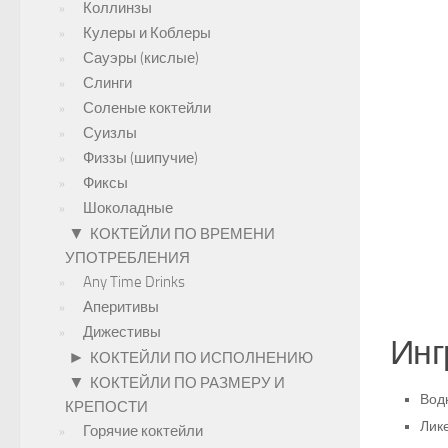
Коллинзы
Кулеры и Коблеры
Сауэры (кислые)
Слинги
Соленые коктейли
Суизлы
Физзы (шипучие)
Фиксы
Шоколадные
▼
КОКТЕЙЛИ ПО ВРЕМЕНИ
УПОТРЕБЛЕНИЯ
Any Time Drinks
Аперитивы
Дижестивы
Инг
►
КОКТЕЙЛИ ПО ИСПОЛНЕНИЮ
▼
КОКТЕЙЛИ ПО РАЗМЕРУ И
Водк
КРЕПОСТИ
Лике
Горячие коктейли