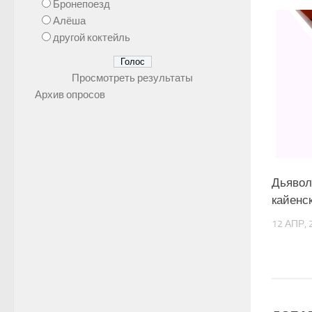
Бронепоезд
Алёша
другой коктейль
Просмотреть результаты
Архив опросов
Дьявол
кайенс
12 АПР, 