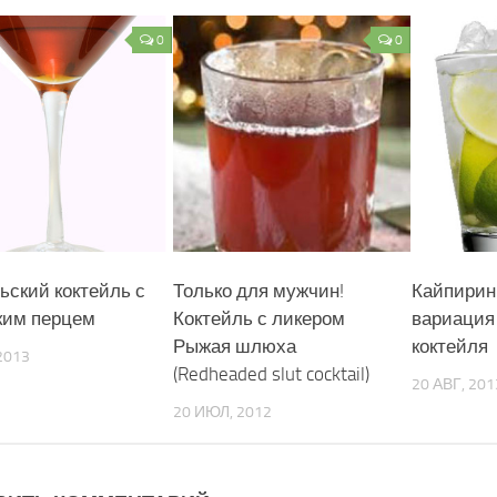
0
0
ьский коктейль с
Только для мужчин!
Кайпирин
ким перцем
Коктейль с ликером
вариация
Рыжая шлюха
коктейля
2013
(Redheaded slut cocktail)
20 АВГ, 201
20 ИЮЛ, 2012