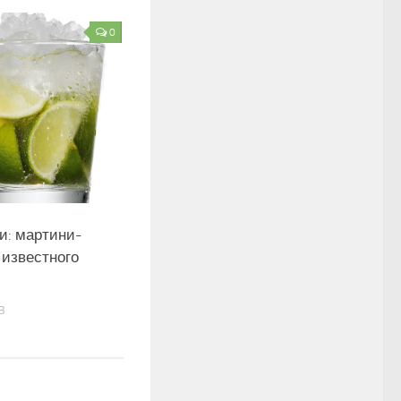
0
и: мартини-
 известного
3