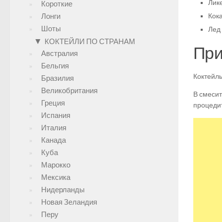
Лике
Короткие
Лонги
Кока
Шоты
Лед 
▼
КОКТЕЙЛИ ПО СТРАНАМ
При
Австралия
Бельгия
Коктейль
Бразилия
Великобритания
В смесит
Греция
процедит
Испания
Италия
Канада
Куба
Марокко
Мексика
Нидерланды
Новая Зеландия
Перу