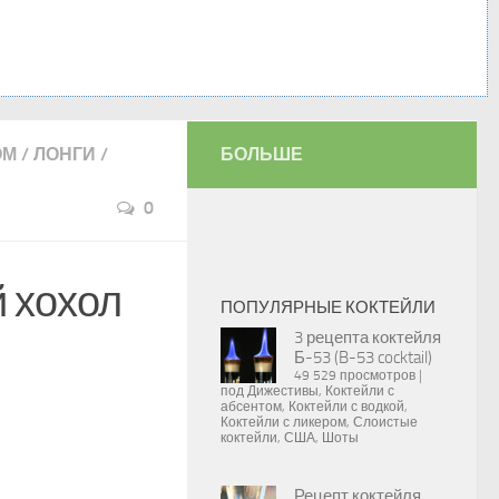
ОМ
/
ЛОНГИ
/
БОЛЬШЕ
0
й хохол
ПОПУЛЯРНЫЕ КОКТЕЙЛИ
3 рецепта коктейля
Б-53 (B-53 cocktail)
49 529 просмотров
|
под
Дижестивы
,
Коктейли с
абсентом
,
Коктейли с водкой
,
Коктейли с ликером
,
Слоистые
коктейли
,
США
,
Шоты
Рецепт коктейля