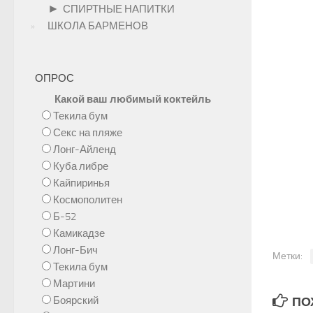
►
СПИРТНЫЕ НАПИТКИ
ШКОЛА БАРМЕНОВ
ОПРОС
Какой ваш любимый коктейль
Текила бум
Секс на пляже
Лонг-Айленд
Куба либре
Кайпиринья
Космополитен
Б-52
Камикадзе
Лонг-Бич
Метки:
Текила бум
Мартини
Боярский
ПОХ