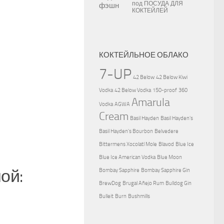
под
ПОСУДА ДЛЯ
КОКТЕЙЛЕЙ
КОКТЕЙЛЬНОЕ ОБЛАКО
7-UP
42 Below
42 Below Kiwi
Vodka
42 Below Vodka
150-proof
360
Amarula
Vodka
AGWA
Cream
Basil Hayden
Basil Hayden's
Basil Hayden's Bourbon
Belvedere
Bittermens Xocolatl Mole
Blavod
Blue Ice
Blue Ice American Vodka
Blue Moon
ой:
Bombay Sapphire
Bombay Sapphire Gin
BrewDog
Brugal Añejo Rum
Bulldog Gin
Bulleit
Burn
Bushmills