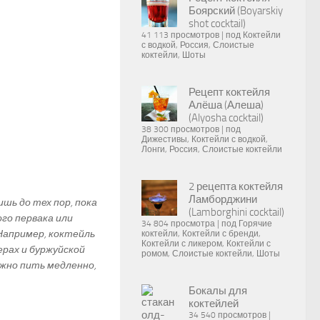
Боярский (Boyarskiy
shot cocktail)
41 113 просмотров
|
под
Коктейли
с водкой
,
Россия
,
Слоистые
коктейли
,
Шоты
Рецепт коктейля
Алёша (Алеша)
(Alyosha cocktail)
38 300 просмотров
|
под
Дижестивы
,
Коктейли с водкой
,
Лонги
,
Россия
,
Слоистые коктейли
2 рецепта коктейля
Ламборджини
ишь до тех пор, пока
(Lamborghini cocktail)
го первака или
34 804 просмотра
|
под
Горячие
Например, коктейль
коктейли
,
Коктейли с бренди
,
Коктейли с ликером
,
Коктейли с
ерах и буржуйской
ромом
,
Слоистые коктейли
,
Шоты
ужно пить медленно,
Бокалы для
коктейлей
34 540 просмотров
|