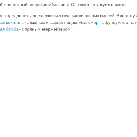
й, элегантный аперитив «Смокинг». Освежите его вкус в памяти.
я предложить еще несколько вкусных вишневых смесей. В когорту 
ый коктейль
» с джином и сырым яйцом, «
Билтмор
» с фундуком и то
ая бомба
» с пряным егермейтером.