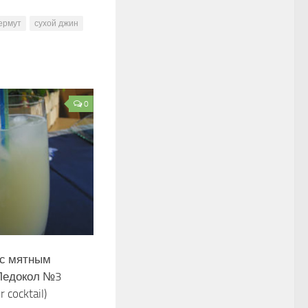
ермут
сухой джин
0
 с мятным
Ледокол №3
r cocktail)