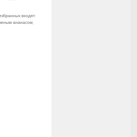
избранных входят:
лченым ананасом,