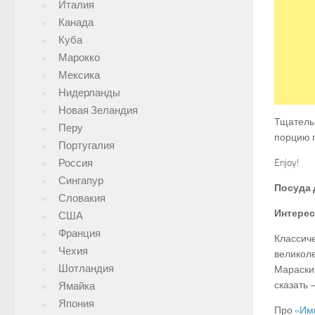
Италия
Канада
Куба
Марокко
Мексика
Нидерланды
Новая Зеландия
Тщательн
Перу
порцию 
Португалия
Россия
Enjoy!
Сингапур
Посуда 
Словакия
Интерес
США
Франция
Классиче
Чехия
великоле
Шотландия
Мараскин
сказать 
Ямайка
Япония
Про
«Им