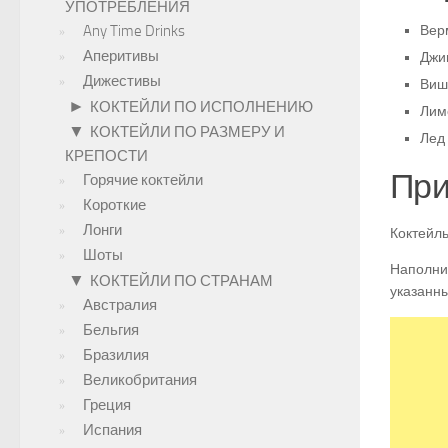
УПОТРЕБЛЕНИЯ
Any Time Drinks
Верм
Аперитивы
Джин
Дижестивы
Виш
►
КОКТЕЙЛИ ПО ИСПОЛНЕНИЮ
Лим
▼
КОКТЕЙЛИ ПО РАЗМЕРУ И
Лед 
КРЕПОСТИ
При
Горячие коктейли
Короткие
Лонги
Коктейль
Шоты
Наполнит
▼
КОКТЕЙЛИ ПО СТРАНАМ
указанны
Австралия
Бельгия
Бразилия
Великобритания
Греция
Испания