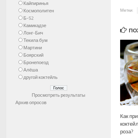
Кайпиринья
Метки:
Космополитен
Б-52
Камикадзе
ПОХ
Лонг-Бич
Текила бум
Мартини
Боярский
Бронепоезд
Алёша
другой коктейль
Просмотреть результаты
Архив опросов
Как пр
коктей
роза?