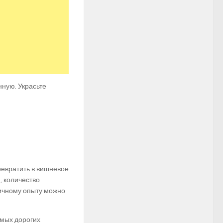
ную. Украсьте
ревратить в вишневое
, количество
личному опыту можно
амых дорогих