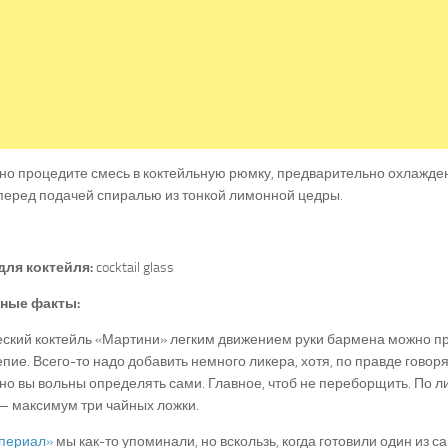
о процедите смесь в коктейльную рюмку, предварительно охлажден
перед подачей спиралью из тонкой лимонной цедры.
для коктейля:
cocktail glass
ные факты:
ский коктейль «Мартини» легким движением руки бармена можно п
пие. Всего-то надо добавить немного ликера, хотя, по правде говоря
о вы вольны определять сами. Главное, чтоб не переборщить. По 
— максимум три чайных ложки.
периал»
мы как-то упоминали, но вскользь, когда готовили один из с