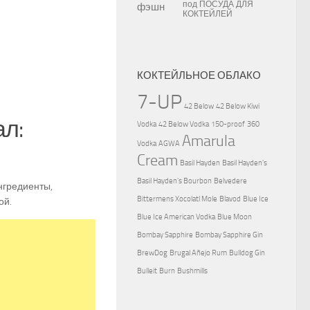
под
ПОСУДА ДЛЯ
КОКТЕЙЛЕЙ
КОКТЕЙЛЬНОЕ ОБЛАКО
7-UP
42 Below
42 Below Kiwi
л:
Vodka
42 Below Vodka
150-proof
360
Amarula
Vodka
AGWA
Cream
Basil Hayden
Basil Hayden's
Basil Hayden's Bourbon
Belvedere
нгредиенты,
Bittermens Xocolatl Mole
Blavod
Blue Ice
ой.
Blue Ice American Vodka
Blue Moon
Bombay Sapphire
Bombay Sapphire Gin
BrewDog
Brugal Añejo Rum
Bulldog Gin
Bulleit
Burn
Bushmills