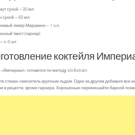
ут сухой – 30 мл
 сухой – 60 мл
невый ликер Маракино – 1 ч.л.
онный твист (гарнир)
– 4-5 шт.
готовление коктейля Империа
 «Империал» готовится по методу stir&strain.
е стакан-смеситель крупным льдом. Один за другим добавьте все и
е в рецепте, кроме гарнира. Хорошенько перемешайте барной ложк