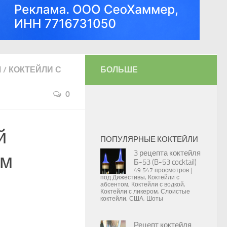
М
/
КОКТЕЙЛИ С
БОЛЬШЕ
0
й
ПОПУЛЯРНЫЕ КОКТЕЙЛИ
3 рецепта коктейля
ом
Б-53 (B-53 cocktail)
49 547 просмотров
|
под
Дижестивы
,
Коктейли с
абсентом
,
Коктейли с водкой
,
Коктейли с ликером
,
Слоистые
коктейли
,
США
,
Шоты
Рецепт коктейля