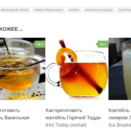
вишневый ликер
ликер Мараскино
лимон
лимонная цедра
сухой в
ОЖЕЕ ...
0
2
иготовить
Как приготовить
Коктейль
ль Ванильная
коктейль Горячий Тодди
ликером 
(Hot Toddy cocktail)
(Ice Breake