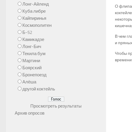
Лонг-Айленд
О флипах
Куба либре
коктейле
Кайпиринья
некоторы
Космополитен
кишечная
Б-52
В чем г
Камикадзе
и пряных
Лонг-Бич
Текила бум
Чтобы пр
времени.
Мартини
Боярский
Бронепоезд
Алёша
другой коктейль
Просмотреть результаты
Архив опросов