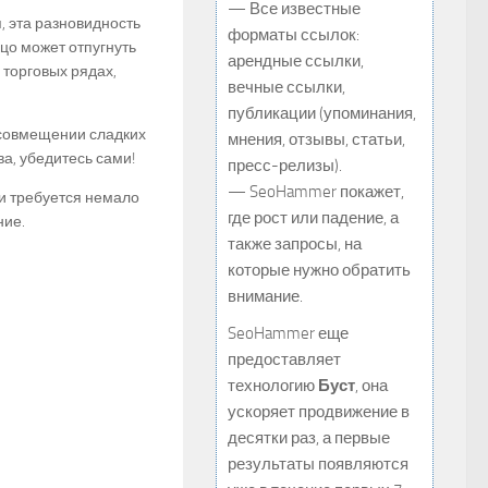
— Все известные
, эта разновидность
форматы ссылок:
цо может отпугнуть
арендные ссылки,
 торговых рядах,
вечные ссылки,
публикации (упоминания,
 совмещении сладких
мнения, отзывы, статьи,
ва, убедитесь сами!
пресс-релизы).
— SeoHammer покажет,
и требуется немало
где рост или падение, а
ние.
также запросы, на
которые нужно обратить
внимание.
SeoHammer еще
предоставляет
технологию
Буст
, она
ускоряет продвижение в
десятки раз, а первые
результаты появляются