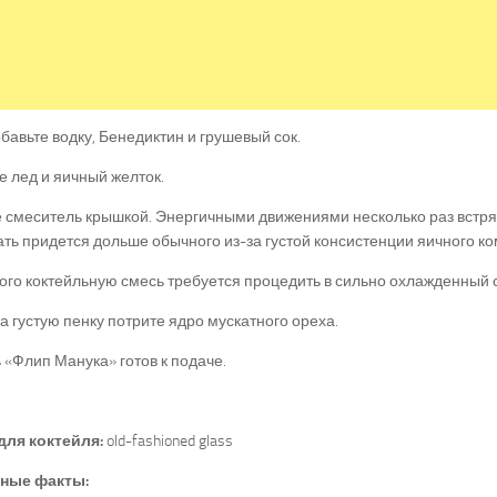
бавьте водку, Бенедиктин и грушевый сок.
 лед и яичный желток.
 смеситель крышкой. Энергичными движениями несколько раз встря
ь придется дольше обычного из-за густой консистенции яичного ко
ого коктейльную смесь требуется процедить в сильно охлажденный
а густую пенку потрите ядро мускатного ореха.
 «Флип Манука» готов к подаче.
для коктейля:
old-fashioned glass
ные факты: