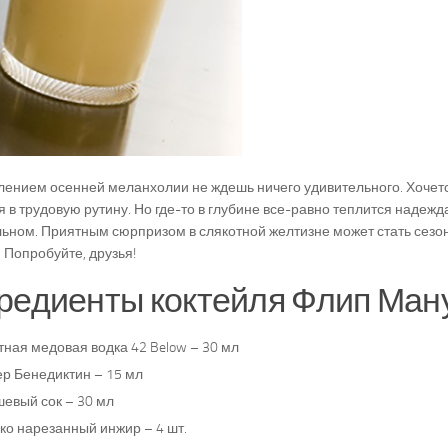
лением осенней меланхолии не ждешь ничего удивительного. Хочет
я в трудовую рутину. Но где-то в глубине все-равно теплится надежд
ьном. Приятным сюрпризом в слякотной желтизне может стать сезо
 Попробуйте, друзья!
редиенты коктейля Флип Ману
тная медовая водка 42 Below – 30 мл
ер Бенедиктин – 15 мл
шевый сок – 30 мл
ко нарезанный инжир – 4 шт.