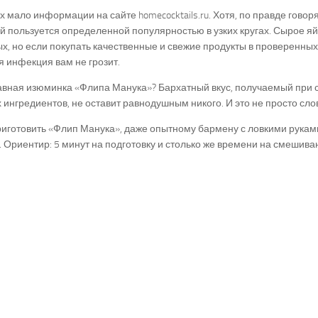
 мало информации на сайте homecocktails.ru. Хотя, по правде говоря
й пользуется определенной популярностью в узких кругах. Сырое яй
х, но если покупать качественные и свежие продукты в проверенных
 инфекция вам не грозит.
лавная изюминка «Флипа Манука»? Бархатный вкус, получаемый при
 ингредиентов, не оставит равнодушным никого. И это не просто сло
иготовить «Флип Манука», даже опытному бармену с ловкими рукам
 Ориентир: 5 минут на подготовку и столько же времени на смешива