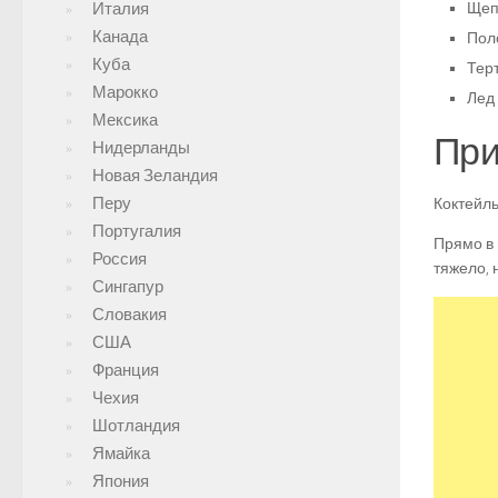
Италия
Щеп
Канада
Пол
Куба
Тер
Марокко
Лед 
Мексика
При
Нидерланды
Новая Зеландия
Перу
Коктейль
Португалия
Прямо в 
Россия
тяжело, 
Сингапур
Словакия
США
Франция
Чехия
Шотландия
Ямайка
Япония