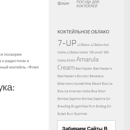
ПОСУДА ДЛЯ
КОКТЕЙЛЕЙ
КОКТЕЙЛЬНОЕ ОБЛАКО
7-UP
42 Below
42 Below Kiwi
Vodka
42 Below Vodka
150-proof
360
ся поскорее
Amarula
а о радостном и
Vodka
AGWA
Cream
нный коктейль «Флип
Basil Hayden
Basil Hayden's
Basil Hayden's Bourbon
Belvedere
ка:
Bittermens Xocolatl Mole
Blavod
Blue Ice
Blue Ice American Vodka
Blue Moon
Bombay Sapphire
Bombay Sapphire Gin
BrewDog
Brugal Añejo Rum
Bulldog Gin
Bulleit
Burn
Bushmills
Забиваем Сайты В