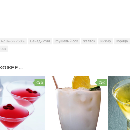
42 Below Vodka
Бенедиктин
грушевый сок
желток
инжир
корица
сок
ОЖЕЕ ...
0
0