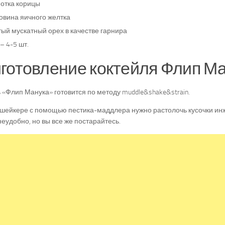
отка корицы
овина яичного желтка
тый мускатный орех в качестве гарнира
– 4-5 шт.
готовление коктейля Флип Ма
 «Флип Манука» готовится по методу muddle&shake&strain.
шейкере с помощью пестика-маддлера нужно растолочь кусочки инж
неудобно, но вы все же постарайтесь.