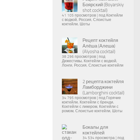
Боярский (Boyarskiy
shot cocktail)
41 105 просмотров
|
под
Коктейли
с водкой
,
Россия
,
Слоистые
коктейли
,
Шоты
Рецепт коктейля
Алёша (Алеша)
(Alyosha cocktail)
38 296 просмотров
|
под
Дижестивы
,
Коктейли с водкой
,
Лонги
,
Россия
,
Слоистые коктейли
2 рецепта коктейля
Ламборджини
(Lamborghini cocktail)
34 795 просмотров
|
под
Горячие
коктейли
,
Коктейли с бренди
,
Коктейли с ликером
,
Коктейли с
ромом
,
Слоистые коктейли
,
Шоты
Бокалы для
коктейлей
34 534 просмотра
|
под