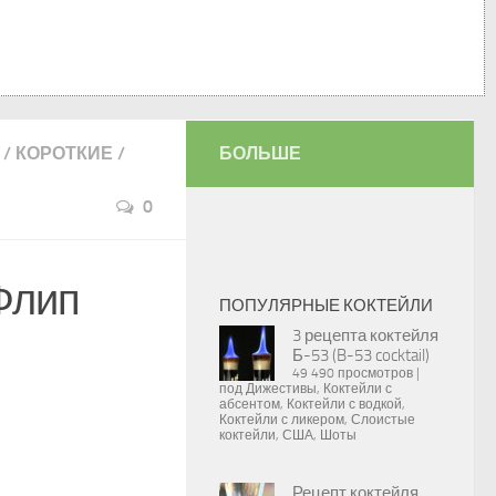
/
КОРОТКИЕ
/
БОЛЬШЕ
0
Флип
ПОПУЛЯРНЫЕ КОКТЕЙЛИ
3 рецепта коктейля
Б-53 (B-53 cocktail)
49 490 просмотров
|
под
Дижестивы
,
Коктейли с
абсентом
,
Коктейли с водкой
,
Коктейли с ликером
,
Слоистые
коктейли
,
США
,
Шоты
Рецепт коктейля