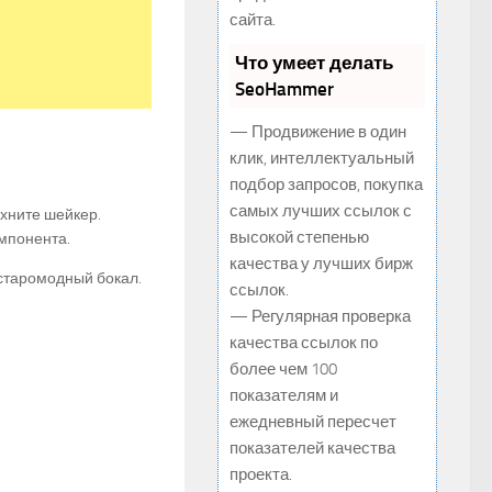
сайта.
Что умеет делать
SeoHammer
— Продвижение в один
клик, интеллектуальный
подбор запросов, покупка
самых лучших ссылок с
хните шейкер.
высокой степенью
мпонента.
качества у лучших бирж
 старомодный бокал.
ссылок.
— Регулярная проверка
качества ссылок по
более чем 100
показателям и
ежедневный пересчет
показателей качества
проекта.