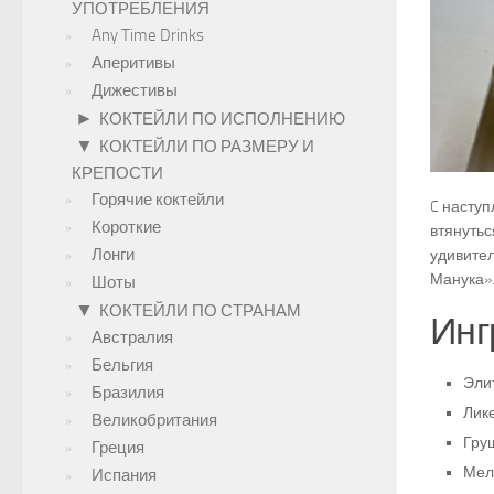
УПОТРЕБЛЕНИЯ
Any Time Drinks
Аперитивы
Дижестивы
►
КОКТЕЙЛИ ПО ИСПОЛНЕНИЮ
▼
КОКТЕЙЛИ ПО РАЗМЕРУ И
КРЕПОСТИ
Горячие коктейли
C наступ
Короткие
втянутьс
Лонги
удивител
Манука».
Шоты
▼
КОКТЕЙЛИ ПО СТРАНАМ
Инг
Австралия
Бельгия
Эли
Бразилия
Лик
Великобритания
Гру
Греция
Мел
Испания