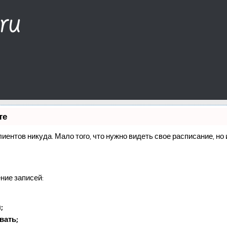
те
клиентов никуда. Мало того, что нужно видеть свое расписание, н
ние записей:
;
вать;