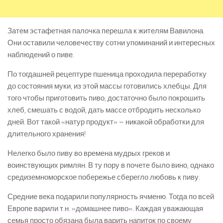
Затем эстафетная палочка перешла к жителям Вавилона.
Они оставили человечеству сотни упоминаний и интересных
наблюдений о пиве.
По тогдашней рецептуре пшеница проходила переработку
до состояния муки, из этой массы готовились хлебцы. Для
того чтобы приготовить пиво, достаточно было покрошить
хлеб, смешать с водой, дать массе отбродить несколько
дней. Вот такой «натур продукт» – никакой обработки для
длительного хранения!
Нелегко было пиву во времена мудрых греков и
воинствующих римлян. В ту пору в почете было вино, однако
средиземноморское побережье сберегло любовь к пиву.
Средние века подарили популярность ячменю. Тогда по всей
Европе варили т.н. «домашнее пиво». Каждая уважающая
семья просто обязана была варить напиток по своему