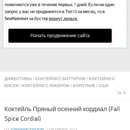
появляются уже в течение первых 7 дней. Если ни один
запрос у вас не продвинется в Топ10 за месяц, то в
SeoHammer
за бустер
вернут деньги.
Начать продвижение сайта
ДИЖЕСТИВЫ
/
КОКТЕЙЛИ С БИТТЕРОМ
/
КОКТЕЙЛИ С
ВИСКИ
/
КОКТЕЙЛИ С ЛИКЕРОМ
/
КОРОТКИЕ
/
США
0
Коктейль Пряный осенний кордиал (Fall
Spice Cordial)
ОТ
АДМИНИСТРАТОР
· 7 ОКТЯБРЯ, 2013