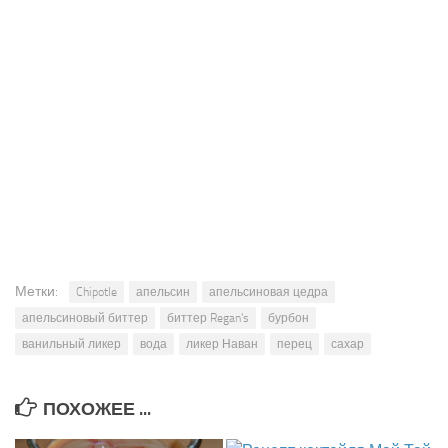
Метки:
Chipotle
апельсин
апельсиновая цедра
апельсиновый биттер
биттер Regan's
бурбон
ванильный ликер
вода
ликер Наван
перец
сахар
ПОХОЖЕЕ ...