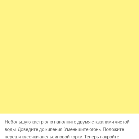
Небольшую кастрюлю наполните двумя стаканами чистой
воды. Доведите до кипения. Уменьшите огонь. Положите
перец и кусочки апельсиновой корки. Теперь накройте