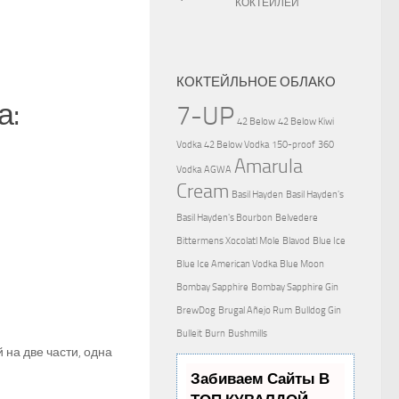
КОКТЕЙЛЕЙ
КОКТЕЙЛЬНОЕ ОБЛАКО
а:
7-UP
42 Below
42 Below Kiwi
Vodka
42 Below Vodka
150-proof
360
Amarula
Vodka
AGWA
Cream
Basil Hayden
Basil Hayden's
Basil Hayden's Bourbon
Belvedere
Bittermens Xocolatl Mole
Blavod
Blue Ice
Blue Ice American Vodka
Blue Moon
Bombay Sapphire
Bombay Sapphire Gin
BrewDog
Brugal Añejo Rum
Bulldog Gin
Bulleit
Burn
Bushmills
 на две части, одна
Забиваем Сайты В