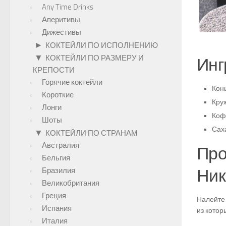
Any Time Drinks
Аперитивы
Дижестивы
►
КОКТЕЙЛИ ПО ИСПОЛНЕНИЮ
▼
КОКТЕЙЛИ ПО РАЗМЕРУ И
Инг
КРЕПОСТИ
Горячие коктейли
Конь
Короткие
Кру
Лонги
Коф
Шоты
Саха
▼
КОКТЕЙЛИ ПО СТРАНАМ
Австралия
Про
Бельгия
Ник
Бразилия
Великобритания
Греция
Налейте 
Испания
из котор
Италия