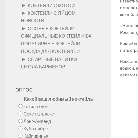
известно
►
КОКТЕЙЛИ С МЯТОЙ
императо
►
КОКТЕЙЛИ С ЯЙЦОМ
коктейля
НОВОСТИ
«Николаш
►
ОСОБЫЕ КОКТЕЙЛИ
России, 
ОФИЦИАЛЬНЫЕ КОКТЕЙЛИ IBA
ПОПУЛЯРНЫЕ КОКТЕЙЛИ
Коктейл
пить стр
ПОСУДА ДЛЯ КОКТЕЙЛЕЙ
►
СПИРТНЫЕ НАПИТКИ
Известно
ШКОЛА БАРМЕНОВ
водкой, 
салями и
ОПРОС
Какой ваш любимый коктейль
Текила бум
Секс на пляже
Лонг-Айленд
Куба либре
Кайпиринья