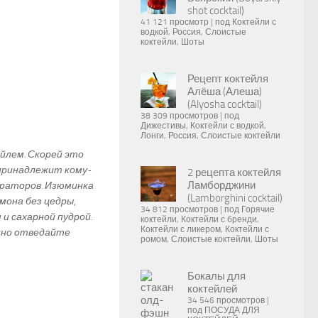
shot cocktail)
41 121 просмотр
|
под
Коктейли с
водкой
,
Россия
,
Слоистые
коктейли
,
Шоты
Рецепт коктейля
Алёша (Алеша)
(Alyosha cocktail)
38 309 просмотров
|
под
Дижестивы
,
Коктейли с водкой
,
Лонги
,
Россия
,
Слоистые коктейли
йлем. Скорей это
 принадлежит кому-
2 рецепта коктейля
Ламборджини
ераторов. Изюминка
(Lamborghini cocktail)
мона без цедры,
34 812 просмотров
|
под
Горячие
и сахарной пудрой.
коктейли
,
Коктейли с бренди
,
Коктейли с ликером
,
Коктейли с
нно отведайте
ромом
,
Слоистые коктейли
,
Шоты
Бокалы для
коктейлей
34 546 просмотров
|
под
ПОСУДА ДЛЯ