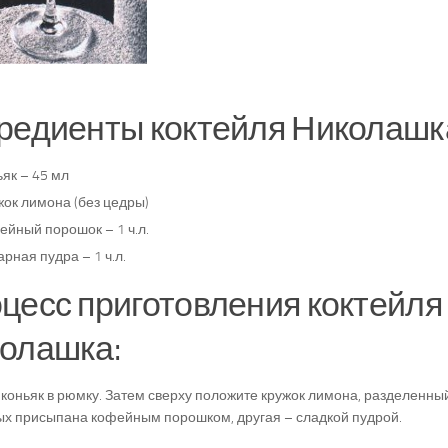
редиенты коктейля Николашк
як – 45 мл
жок лимона (без цедры)
ейный порошок – 1 ч.л.
рная пудра – 1 ч.л.
цесс приготовления коктейля
олашка:
коньяк в рюмку. Затем сверху положите кружок лимона, разделенный
ых присыпана кофейным порошком, другая – сладкой пудрой.