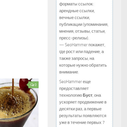
форматы ссылок:
арендные ссылки,
вечные ссылки,
публикации (упоминания,
мнения, отзывы, статьи,
пресс-релизы).
— SeoHammer покажет,
где рост или падение, а
также запросы, на
которые нужно обратить
внимание.
SeoHammer еще
0
предоставляет
технологию
Буст
, она
ускоряет продвижение в
десятки раз, а первые
результаты появляются
уже в течение первых 7