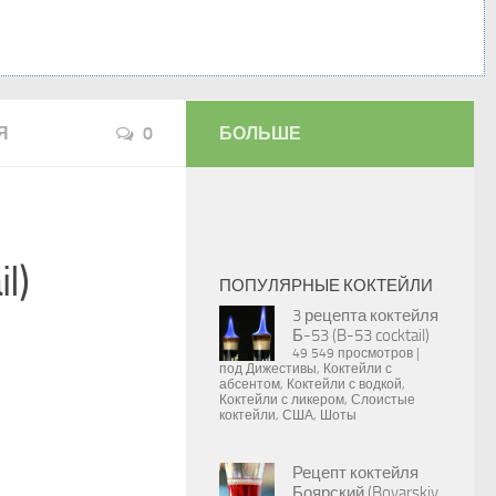
Я
0
БОЛЬШЕ
l)
ПОПУЛЯРНЫЕ КОКТЕЙЛИ
3 рецепта коктейля
Б-53 (B-53 cocktail)
49 549 просмотров
|
под
Дижестивы
,
Коктейли с
абсентом
,
Коктейли с водкой
,
Коктейли с ликером
,
Слоистые
коктейли
,
США
,
Шоты
Рецепт коктейля
Боярский (Boyarskiy