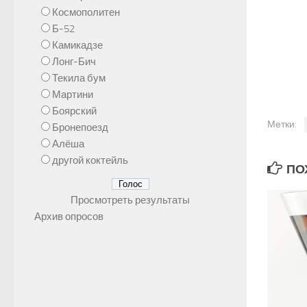
Космополитен
Б-52
Камикадзе
Лонг-Бич
Текила бум
Мартини
Боярский
Метки:
Бронепоезд
Алёша
другой коктейль
ПОХ
Просмотреть результаты
Архив опросов