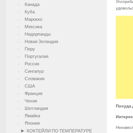
Употреби
Канада
удовольс
Куба
Марокко
Мексика
Нидерланды
Новая Зеландия
Перу
Португалия
Россия
Сингапур
Словакия
США
Франция
Чехия
Посуда 
Шотландия
Ямайка
Интерес
Япония
Неизвест
►
КОКТЕЙЛИ ПО ТЕМПЕРАТУРЕ