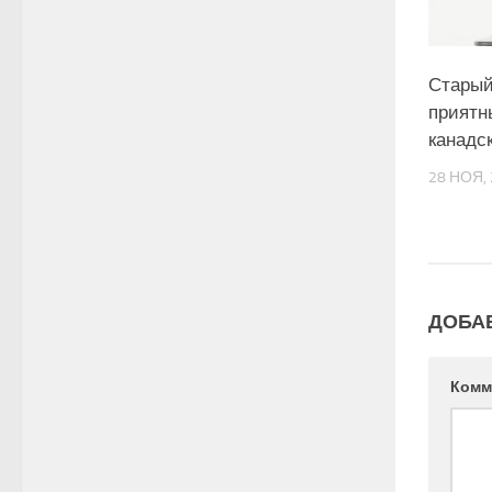
Старый
приятн
канадс
28 НОЯ,
ДОБА
Комм