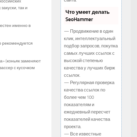
сайта.
 российских
закуски, так и
Что умеет делать
SeoHammer
вестен именно в
— Продвижение в один
клик, интеллектуальный
о рекомендуется
подбор запросов, покупка
самых лучших ссылок с
высокой степенью
а» (коньяк заменяют
швассер с кусочком
качества у лучших бирж
ссылок.
— Регулярная проверка
качества ссылок по
более чем 100
показателям и
ежедневный пересчет
показателей качества
проекта.
— Все известные