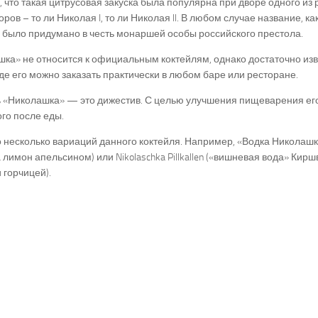
, что такая цитрусовая закуска была популярна при дворе одного из
ров – то ли Николая I, то ли Николая ll. В любом случае название, как 
 было придумано в честь монаршей особы российского престола.
ка» не относится к официальным коктейлям, однако достаточно из
где его можно заказать практически в любом баре или ресторане.
ь «Николашка» — это дижестив. С целью улучшения пищеварения ег
ого после еды.
 несколько вариаций данного коктейля. Например, «Водка Николашк
а лимон апельсином) или Nikolaschka Pillkallen («вишневая вода» Кир
 горчицей).