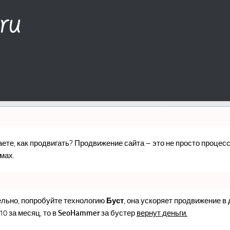
наете, как продвигать? Продвижение сайта – это не просто проце
мах.
ельно, попробуйте технологию
Буст
, она ускоряет продвижение в
10 за месяц, то в
SeoHammer
за бустер
вернут деньги.