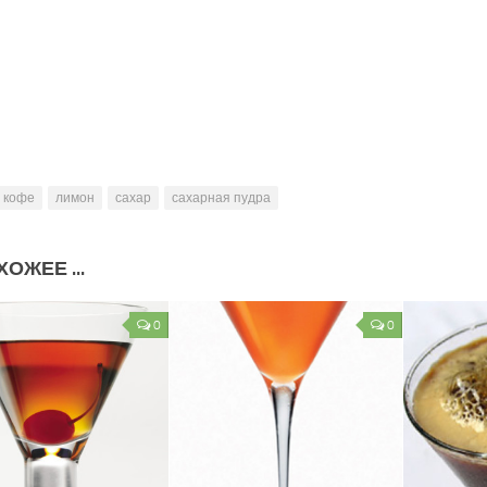
кофе
лимон
сахар
сахарная пудра
ОЖЕЕ ...
0
0