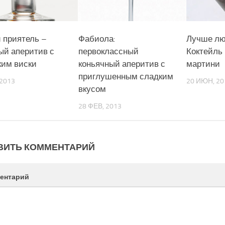
 приятель –
Фабиола:
Лучше лю
ый аперитив с
первоклассный
Коктейль
ким виски
коньячный аперитив с
мартини
приглушенным сладким
 2013
20 ИЮН, 20
вкусом
28 ФЕВ, 2013
ВИТЬ КОММЕНТАРИЙ
ентарий